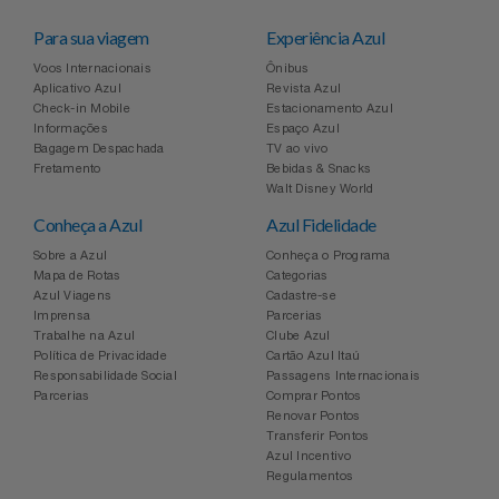
Para sua viagem
Experiência Azul
Voos Internacionais
Ônibus
Aplicativo Azul
Revista Azul
Check-in Mobile
Estacionamento Azul
Informações
Espaço Azul
Bagagem Despachada
TV ao vivo
Fretamento
Bebidas & Snacks
Walt Disney World
Conheça a Azul
Azul Fidelidade
Sobre a Azul
Conheça o Programa
Mapa de Rotas
Categorias
Azul Viagens
Cadastre-se
Imprensa
Parcerias
Trabalhe na Azul
Clube Azul
Política de Privacidade
Cartão Azul Itaú
Responsabilidade Social
Passagens Internacionais
Parcerias
Comprar Pontos
Renovar Pontos
Transferir Pontos
Azul Incentivo
Regulamentos