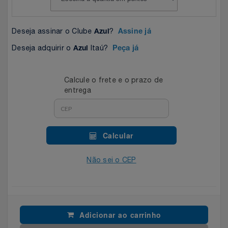
Celulares E Smartphone
SEU VALE TE ESPERANDO
Easylive
Estoque
Deseja assinar o Clube
?
Azul
Assine já
Cosméticos
TOP STORE 8.8
Electrolux
Extra
Deseja adquirir o
Itaú?
Azul
Peça já
Cozinha
Extra
Individual
Calcule o frete e o prazo de
Doações
Fortaleza
Insider
entrega
Eletrodomésticos
Gama Italy
John John
Calcular
Eletroportáteis
Giftty
Le Lis
Não sei o CEP
Esportes
Havanna
Magalu
Experiências
Hospital De Amor
Méliuz
Adicionar ao carrinho
Ferramentas
Jbl
Natura