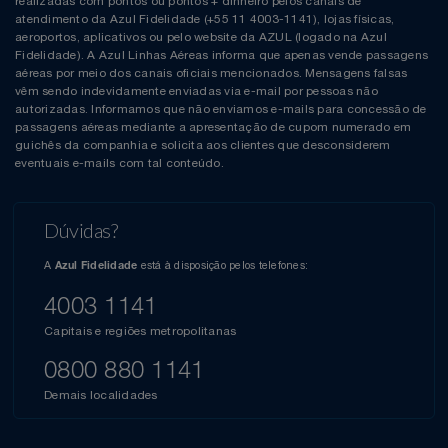
realizadas com pontos ou pontos + dinheiro pelos canais de
atendimento da Azul Fidelidade (+55 11 4003-1141), lojas físicas,
aeroportos, aplicativos ou pelo website da AZUL (logado na Azul
Fidelidade). A Azul Linhas Aéreas informa que apenas vende passagens
aéreas por meio dos canais oficiais mencionados. Mensagens falsas
vêm sendo indevidamente enviadas via e-mail por pessoas não
autorizadas. Informamos que não enviamos e-mails para concessão de
passagens aéreas mediante a apresentação de cupom numerado em
guichês da companhia e solicita aos clientes que desconsiderem
eventuais e-mails com tal conteúdo.
Dúvidas?
A
está à disposição pelos telefones:
Azul Fidelidade
4003 1141
Capitais e regiões metropolitanas
0800 880 1141
Demais localidades