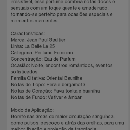
Natal
Natura
irresistível, esse perfume combina notas doces e
sensuais com um toque quente e amadeirado,
tornando-se perfeito para ocasiões especiais e
Notebooks E Tablet
Netshoes
momentos marcantes.
Óculos
Oster
Características:
Marca: Jean Paul Gaultier
Papelaria
Linha: La Belle Le 25
Perfumes & Cosméticos
Categoria: Perfume Feminino
Concentração: Eau de Parfum
Páscoa
Ponto Frio
Ocasião: Noite, encontros românticos, eventos
sofisticados
Perfumaria
Portal Das Malas
Família Olfativa: Oriental Baunilha
Notas de Topo: Pera e bergamota
Notas de Coração: Fava tonka e baunilha
Perfume
Porto Brasil
Notas de Fundo: Vetiver e âmbar
Perfumes
Renner
Modo de Aplicação:
Borrife nas áreas de maior circulação sanguínea,
Pet
Safe – Escola De Aviação
como pulsos, pescoço e atrás das orelhas, para uma
melhor fixação e projeção da fragrância.