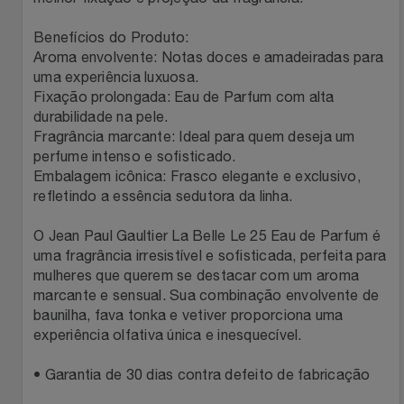
Relógios
Stanley Pmi
Benefícios do Produto:
Aroma envolvente: Notas doces e amadeiradas para
Saúde E Bem-Estar
The Bar
uma experiência luxuosa.
Fixação prolongada: Eau de Parfum com alta
TV
Top Store
durabilidade na pele.
Fragrância marcante: Ideal para quem deseja um
perfume intenso e sofisticado.
Utilidades Industriais
Tramontina
Embalagem icônica: Frasco elegante e exclusivo,
refletindo a essência sedutora da linha.
Vestuário
Três Corações
O Jean Paul Gaultier La Belle Le 25 Eau de Parfum é
uma fragrância irresistível e sofisticada, perfeita para
Weconnect
mulheres que querem se destacar com um aroma
marcante e sensual. Sua combinação envolvente de
baunilha, fava tonka e vetiver proporciona uma
experiência olfativa única e inesquecível.
• Garantia de 30 dias contra defeito de fabricação