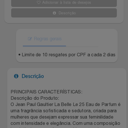
Adicionar à lista de desejos
Filmes
Lity
Netshoes
Descrição
Informática
Loccitane Au Bresil
Pet Love Saúde
Jardim
Regras gerais
Loccitane En Provence
Ponto Frio
Jogos E Consoles
• Limite de 10 resgates por CPF a cada 2 dias
Magalu
Pontos Por Opiniões
Livros
Meu Resgate Favorito
Portal Das Malas
Descrição
Malas E Mochilas
Mondial
Renner
PRINCIPAIS CARACTERÍSTICAS:
Descrição do Produto:
Mercado
Mormaii
Sams Club
O Jean Paul Gaultier La Belle Le 25 Eau de Parfum é
uma fragrância sofisticada e sedutora, criada para
Móveis
Multi
Topstore
mulheres que desejam expressar sua feminilidade
com intensidade e elegância. Com uma composição