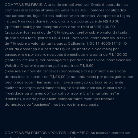
COMPRAS EM REAIS: A taxa de emissão/conveniência é cobrada nas
compras realizadas através do website da Azul, balcões localizados
nos aeroportos, lojas físicas, callcenter da empresa. Aeroportos e Lojas
físicas: Nos voos domésticos, o valor da cobrança é de R$ 40,00
(quarenta reais) para compras com o valor total até R$ 400,00
(quatrocentos reais) ou de 10% (dez por cento) sobre o valor da tarifa
quando esta for superior a R$ 400,00. Nos voos internacionais, a taxa é
de 7% sobre o valor da tarifa paga. Callcenter (+55 11 4003-1118): O
valor da cobrança é a partir de R$ 35,00 (trinta e cinco reais) por
passageiro e por trecho nos voos domésticos, e a partir de R$ 120,00
(cento e vinte reais) por passageiro e por trecho nos voos internacionais.
Website: O valor da cobrança é a partir de R$ 9,90
(nove reais e noventa centavos) por passageiro e por trecho nos voos
domésticos, e a partir de R$ 50,00 (cinquenta reais) por passageiro e por
trecho nos voos internacionais. Haverá isenção da taxa se o cliente
realizar a compra devidamente logado no site com seu número Azul
Fidelidade ou através do “aplicativo mobile (via "smartphones" e
"tablets"), e ainda para quem comprar tarifa "flex" nos trechos
domésticos ou "business" nos trechos internacionais.
COMPRAS EM PONTOS e PONTOS + DINHEIRO: As reservas podem ser