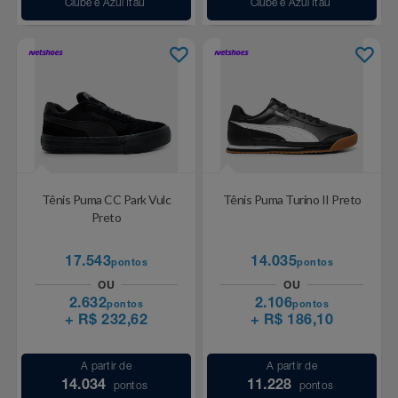
Clube e Azul Itaú
Clube e Azul Itaú
Tênis Puma CC Park Vulc
Tênis Puma Turino II Preto
Preto
17.543
14.035
pontos
pontos
OU
OU
2.632
2.106
pontos
pontos
+ R$ 232,62
+ R$ 186,10
A partir de
A partir de
14.034
11.228
pontos
pontos