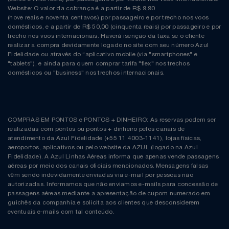
Website: O valor da cobrança é a partir de R$ 9,90
(nove reais e noventa centavos) por passageiro e por trecho nos voos
domésticos, e a partir de R$ 50,00 (cinquenta reais) por passageiro e por
trecho nos voos internacionais. Haverá isenção da taxa se o cliente
realizar a compra devidamente logado no site com seu número Azul
Fidelidade ou através do “aplicativo mobile (via "smartphones" e
"tablets"), e ainda para quem comprar tarifa "flex" nos trechos
domésticos ou "business" nos trechos internacionais.
COMPRAS EM PONTOS e PONTOS + DINHEIRO: As reservas podem ser
realizadas com pontos ou pontos + dinheiro pelos canais de
atendimento da Azul Fidelidade (+55 11 4003-1141), lojas físicas,
aeroportos, aplicativos ou pelo website da AZUL (logado na Azul
Fidelidade). A Azul Linhas Aéreas informa que apenas vende passagens
aéreas por meio dos canais oficiais mencionados. Mensagens falsas
vêm sendo indevidamente enviadas via e-mail por pessoas não
autorizadas. Informamos que não enviamos e-mails para concessão de
passagens aéreas mediante a apresentação de cupom numerado em
guichês da companhia e solicita aos clientes que desconsiderem
eventuais e-mails com tal conteúdo.