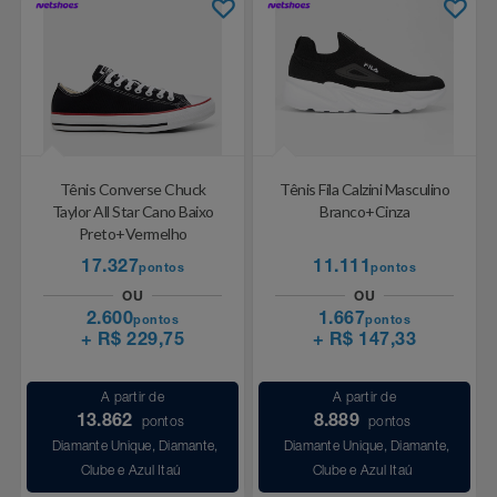
Tênis Converse Chuck
Tênis Fila Calzini Masculino
Taylor All Star Cano Baixo
Branco+Cinza
Preto+Vermelho
17.327
11.111
pontos
pontos
OU
OU
2.600
1.667
pontos
pontos
+ R$ 229,75
+ R$ 147,33
A partir de
A partir de
13.862
8.889
pontos
pontos
Diamante Unique, Diamante,
Diamante Unique, Diamante,
Clube e Azul Itaú
Clube e Azul Itaú