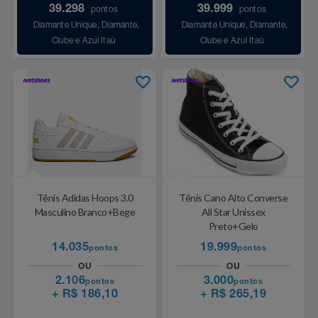
39.298
39.999
pontos
pontos
Diamante Unique, Diamante,
Diamante Unique, Diamante,
Clube e Azul Itaú
Clube e Azul Itaú
Tênis Adidas Hoops 3.0
Tênis Cano Alto Converse
Masculino Branco+Bege
All Star Unissex
Preto+Gelo
14.035
19.999
pontos
pontos
OU
OU
2.106
3.000
pontos
pontos
+ R$ 186,10
+ R$ 265,19