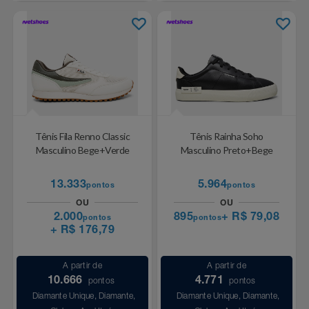
Tênis Fila Renno Classic
Tênis Rainha Soho
Masculino Bege+Verde
Masculino Preto+Bege
13.333
5.964
pontos
pontos
OU
OU
2.000
895
+ R$ 79,08
pontos
pontos
+ R$ 176,79
A partir de
A partir de
10.666
4.771
pontos
pontos
Diamante Unique, Diamante,
Diamante Unique, Diamante,