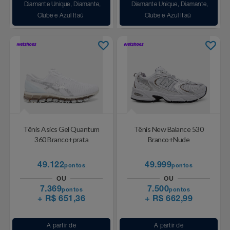
Diamante Unique, Diamante,
Diamante Unique, Diamante,
Clube e Azul Itaú
Clube e Azul Itaú
Tênis Asics Gel Quantum
Tênis New Balance 530
360 Branco+prata
Branco+Nude
49.122
49.999
pontos
pontos
OU
OU
7.369
7.500
pontos
pontos
+ R$ 651,36
+ R$ 662,99
A partir de
A partir de