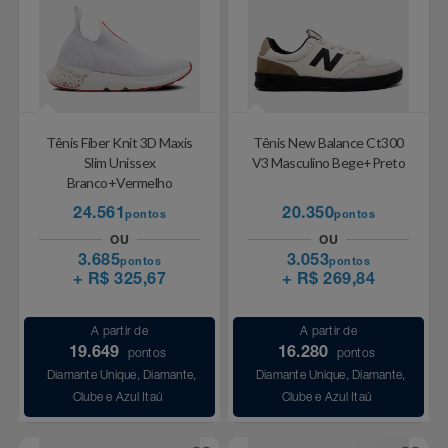
Tênis Fiber Knit 3D Maxis
Tênis New Balance Ct300
Slim Unissex
V3 Masculino Bege+Preto
Branco+Vermelho
24.561
20.350
pontos
pontos
OU
OU
3.685
3.053
pontos
pontos
+ R$ 325,67
+ R$ 269,84
A partir de
A partir de
19.649
16.280
pontos
pontos
Diamante Unique, Diamante,
Diamante Unique, Diamante,
Clube e Azul Itaú
Clube e Azul Itaú