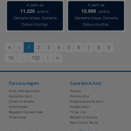
A partir de
A partir de
11.228
15.999
pontos
pontos
Diamante Unique, Diamante,
Diamante Unique, Diamante,
Clube e Azul Itaú
Clube e Azul Itaú
1
2
3
4
5
6
7
8
9
10
...
152
Para sua viagem
Experiência Azul
Voos Internacionais
Ônibus
Aplicativo Azul
Revista Azul
Check-in Mobile
Estacionamento Azul
Informações
Espaço Azul
Bagagem Despachada
TV ao vivo
Fretamento
Bebidas & Snacks
Walt Disney World