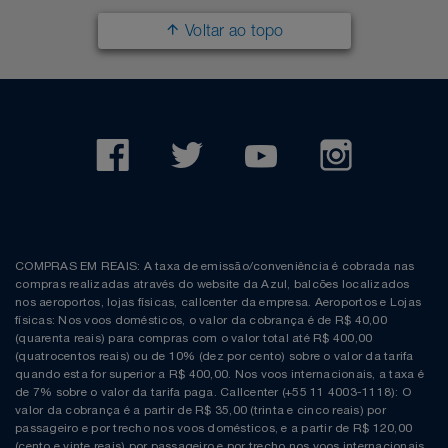
Voltar ao topo
COMPRAS EM REAIS: A taxa de emissão/conveniência é cobrada nas
compras realizadas através do website da Azul, balcões localizados
nos aeroportos, lojas físicas, callcenter da empresa. Aeroportos e Lojas
físicas: Nos voos domésticos, o valor da cobrança é de R$ 40,00
(quarenta reais) para compras com o valor total até R$ 400,00
(quatrocentos reais) ou de 10% (dez por cento) sobre o valor da tarifa
quando esta for superior a R$ 400,00. Nos voos internacionais, a taxa é
de 7% sobre o valor da tarifa paga. Callcenter (+55 11 4003-1118): O
valor da cobrança é a partir de R$ 35,00 (trinta e cinco reais) por
passageiro e por trecho nos voos domésticos, e a partir de R$ 120,00
(cento e vinte reais) por passageiro e por trecho nos voos internacionais.