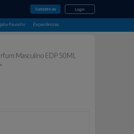
Cadastre-se
Login
u Resgate Favorito
Experiências
 Le Parfum Masculino EDP 50ML
Top Store