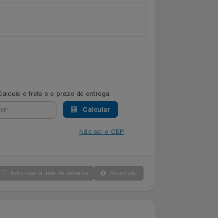
Calcule o frete e o prazo de entrega
Calcular
Não sei o CEP
Adicionar à lista de desejos
Descrição