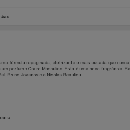
a 2 dias
a: uma fórmula repaginada, eletrizante e mais ousada que
ra é um perfume Couro Masculino. Esta é uma nova fragrânc
y Bal, Bruno Jovanovic e Nicolas Beaulieu.
P