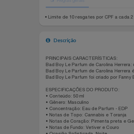
Celulares E Smartphone
Regras gerais
Cosméticos
• Limite de 10 resgates por CPF a cad
Cozinha
Doações
Descrição
Eletrodomésticos
PRINCIPAIS CARACTERÍSTICAS:
Eletroportáteis
Bad Boy Le Parfum de Carolina Herrer
Bad Boy Le Parfum de Carolina Herre
Bad Boy Le Parfum foi criado por Fann
Esportes
ESPECIFICAÇÕES DO PRODUTO:
Experiências
• Conteúdo: 50 ml
• Gênero: Masculino
Ferramentas
• Concentração: Eau de Parfum - ED