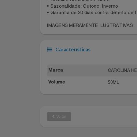
• Notas de Topo: Cannabis e Toranja
• Notas de Coração: Pimenta preta e
Filmes
• Notas de Fundo: Vetiver e Couro
• Ocasião Sofisticada, Noite
Informática
• Sazonalidade: Outono, Inverno
• Garantia de 30 dias contra defeito 
Jardim
IMAGENS MERAMENTE ILUSTRATIVA
Jogos E Consoles
Características
Livros
Malas E Mochilas
CAROLINA
Marca
Mercado
50ML
Volume
Móveis
Natal