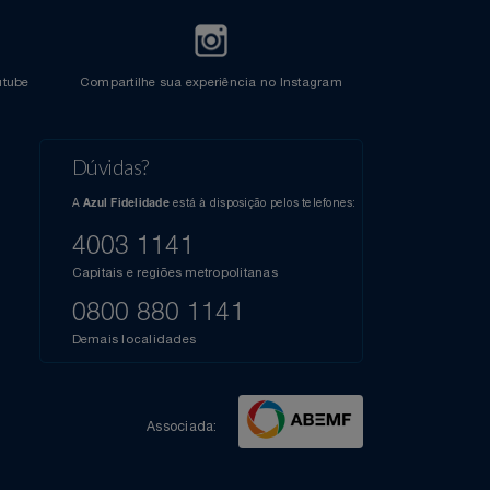
l do Youtube
Compartilhe sua experiência no Instagram
Dúvidas?
s
elos
A
está à disposição pelos telefones:
Azul Fidelidade
41),
AZUL
4003 1141
a que
iais
Capitais e regiões metropolitanas
te
mamos
0800 880 1141
m
Demais localidades