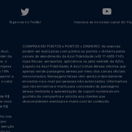
Voltar ao topo
Siga-nos no Twitter
Inscreva-se no nosso cana
ia é
COMPRAS EM PONTOS e PONTOS + DINHEIRO: As reserva
 da Azul,
podem ser realizadas com pontos ou pontos + dinheiro p
allcenter da
canais de atendimento da Azul Fidelidade (+55 11 4003-11
ticos, o
lojas físicas, aeroportos, aplicativos ou pelo website da 
ara compras
(logado na Azul Fidelidade). A Azul Linhas Aéreas inform
 ou de 10%
apenas vende passagens aéreas por meio dos canais ofic
or superior a
mencionados. Mensagens falsas vêm sendo indevidamen
obre o valor
enviadas via e-mail por pessoas não autorizadas. Infor
 da
que não enviamos e-mails para concessão de passagens
por
aéreas mediante a apresentação de cupom numerado e