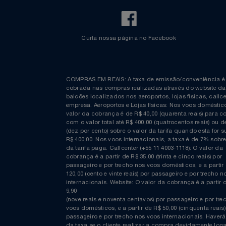
Relógios
Saúde E Bem-Estar
TV
Utilidades Industriais
Curta nossa página no Facebook
Vestuário
COMPRAS EM REAIS: A taxa de emissão/conveniênc
cobrada nas compras realizadas através do website
balcões localizados nos aeroportos, lojas físicas, c
empresa. Aeroportos e Lojas físicas: Nos voos domés
valor da cobrança é de R$ 40,00 (quarenta reais) p
com o valor total até R$ 400,00 (quatrocentos reais)
(dez por cento) sobre o valor da tarifa quando esta f
R$ 400,00. Nos voos internacionais, a taxa é de 7% s
da tarifa paga. Callcenter (+55 11 4003-1118): O valor
cobrança é a partir de R$ 35,00 (trinta e cinco reais) 