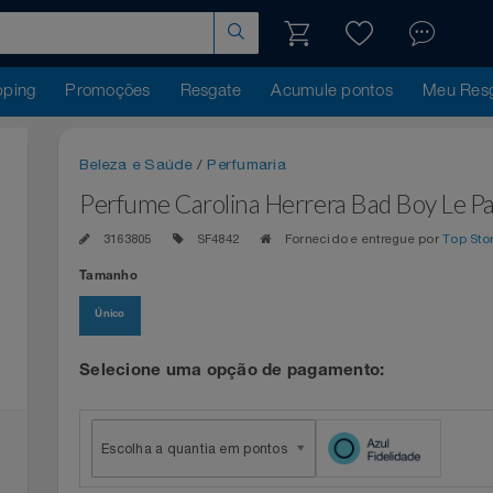
hopping
Promoções
Resgate
Acumule pontos
Me
Beleza e Saúde
/
Perfumaria
Perfume Carolina Herrera Bad Boy
3163805
SF4842
Fornecido e entregue por
Tamanho
Único
Selecione uma opção de pagamento:
Escolha a quantia em pontos