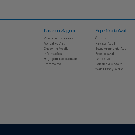
Voltar
Notebooks E Tablet
Óculos
Papelaria
Para sua viagem
Experiência Azul
Páscoa
Voos Internacionais
Ônibus
Aplicativo Azul
Revista Azul
Perfumaria
Check-in Mobile
Estacionamento Azul
Informações
Espaço Azul
Bagagem Despachada
TV ao vivo
Perfume
Fretamento
Bebidas & Snacks
Walt Disney World
Perfumes
Pet