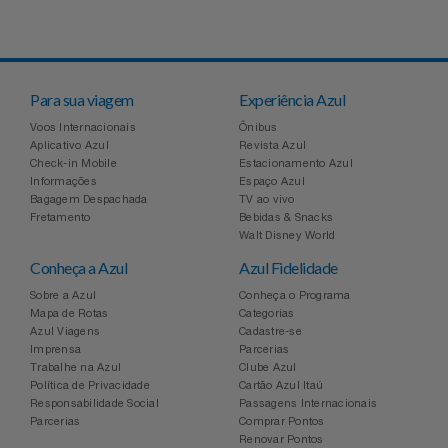
Relógios
Stanley Pmi
Saúde E Bem-Estar
The Bar
Para sua viagem
Experiência Azul
TV
Top Store
Voos Internacionais
Ônibus
Aplicativo Azul
Revista Azul
Check-in Mobile
Estacionamento Azul
Utilidades Industriais
Tramontina
Informações
Espaço Azul
Bagagem Despachada
TV ao vivo
Fretamento
Bebidas & Snacks
Vestuário
Três Corações
Walt Disney World
Conheça a Azul
Azul Fidelidade
Weconnect
Sobre a Azul
Conheça o Programa
Mapa de Rotas
Categorias
Azul Viagens
Cadastre-se
Imprensa
Parcerias
Trabalhe na Azul
Clube Azul
Política de Privacidade
Cartão Azul Itaú
Responsabilidade Social
Passagens Internacionais
Parcerias
Comprar Pontos
Renovar Pontos