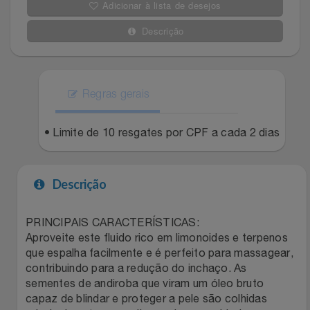
Adicionar à lista de desejos
Filmes
Lity
Netshoes
Descrição
Informática
Loccitane Au Bresil
Pet Love Saúde
Jardim
Regras gerais
Loccitane En Provence
Ponto Frio
Jogos E Consoles
• Limite de 10 resgates por CPF a cada 2 dias
Magalu
Pontos Por Opiniões
Livros
Meu Resgate Favorito
Portal Das Malas
Descrição
Malas E Mochilas
Mondial
Renner
PRINCIPAIS CARACTERÍSTICAS:
Aproveite este fluido rico em limonoides e terpenos
Mercado
Mormaii
Sams Club
que espalha facilmente e é perfeito para massagear,
contribuindo para a redução do inchaço. As
Móveis
Multi
Topstore
sementes de andiroba que viram um óleo bruto
capaz de blindar e proteger a pele são colhidas