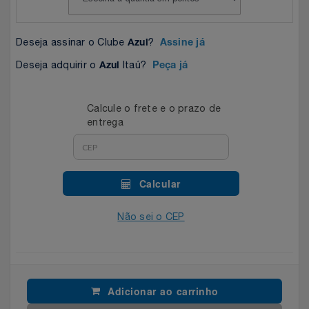
Celulares E Smartphone
SEU VALE TE ESPERANDO
Easylive
Estoque
Deseja assinar o Clube
?
Azul
Assine já
Cosméticos
TOP STORE 8.8
Electrolux
Extra
Deseja adquirir o
Itaú?
Azul
Peça já
Cozinha
Extra
Individual
Calcule o frete e o prazo de
Doações
Fortaleza
Insider
entrega
Eletrodomésticos
Gama Italy
John John
Calcular
Eletroportáteis
Giftty
Le Lis
Não sei o CEP
Esportes
Havanna
Magalu
Experiências
Hospital De Amor
Méliuz
Adicionar ao carrinho
Ferramentas
Jbl
Natura