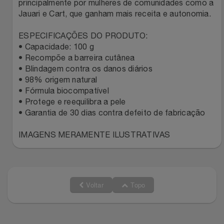
Natal
Natura
principalmente por mulheres de comunidades como a
Jauari e Cart, que ganham mais receita e autonomia.
Notebooks E Tablet
Netshoes
ESPECIFICAÇÕES DO PRODUTO:
• Capacidade: 100 g
Óculos
Oster
• Recompõe a barreira cutânea
• Blindagem contra os danos diários
Papelaria
• 98% origem natural
Perfumes & Cosméticos
• Fórmula biocompatível
• Protege e reequilibra a pele
Páscoa
Ponto Frio
• Garantia de 30 dias contra defeito de fabricação
Perfumaria
Portal Das Malas
IMAGENS MERAMENTE ILUSTRATIVAS
Perfume
Porto Brasil
Perfumes
Renner
Voltar
Topo
Pet
Safe – Escola De Aviação