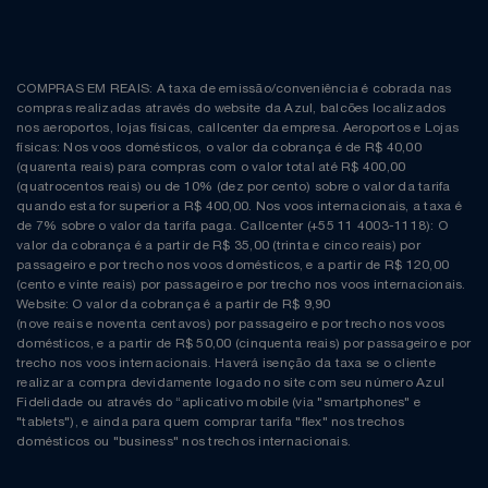
COMPRAS EM REAIS: A taxa de emissão/conveniência é cobrada nas
compras realizadas através do website da Azul, balcões localizados
nos aeroportos, lojas físicas, callcenter da empresa. Aeroportos e Lojas
físicas: Nos voos domésticos, o valor da cobrança é de R$ 40,00
(quarenta reais) para compras com o valor total até R$ 400,00
(quatrocentos reais) ou de 10% (dez por cento) sobre o valor da tarifa
quando esta for superior a R$ 400,00. Nos voos internacionais, a taxa é
de 7% sobre o valor da tarifa paga. Callcenter (+55 11 4003-1118): O
valor da cobrança é a partir de R$ 35,00 (trinta e cinco reais) por
passageiro e por trecho nos voos domésticos, e a partir de R$ 120,00
(cento e vinte reais) por passageiro e por trecho nos voos internacionais.
Website: O valor da cobrança é a partir de R$ 9,90
(nove reais e noventa centavos) por passageiro e por trecho nos voos
domésticos, e a partir de R$ 50,00 (cinquenta reais) por passageiro e por
trecho nos voos internacionais. Haverá isenção da taxa se o cliente
realizar a compra devidamente logado no site com seu número Azul
Fidelidade ou através do “aplicativo mobile (via "smartphones" e
"tablets"), e ainda para quem comprar tarifa "flex" nos trechos
domésticos ou "business" nos trechos internacionais.