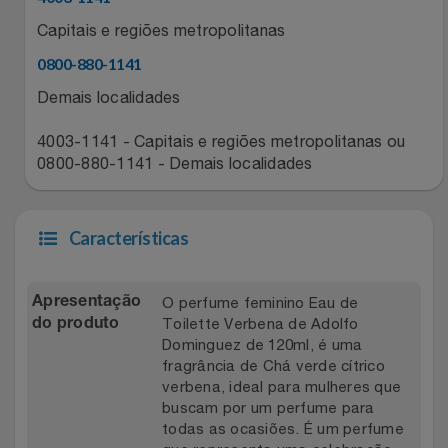
Relógios
Stanley Pmi
Capitais e regiões metropolitanas
0800-880-1141
Saúde E Bem-Estar
The Bar
Demais localidades
TV
Top Store
4003-1141 - Capitais e regiões metropolitanas ou
0800-880-1141 - Demais localidades
Utilidades Industriais
Tramontina
Vestuário
Três Corações
Características
Weconnect
O perfume feminino Eau de
Apresentação
Toilette Verbena de Adolfo
do produto
Dominguez de 120ml, é uma
fragrância de Chá verde cítrico
verbena, ideal para mulheres que
buscam por um perfume para
todas as ocasiões. É um perfume