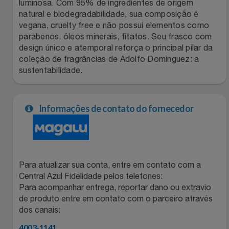
Natal
Natura
luminosa. Com 95% de ingredientes de origem
natural e biodegradabilidade, sua composição é
vegana, cruelty free e não possui elementos como
Notebooks E Tablet
Netshoes
parabenos, óleos minerais, fitatos. Seu frasco com
design único e atemporal reforça o principal pilar da
Óculos
Oster
coleção de fragrâncias de Adolfo Dominguez: a
sustentabilidade.
Papelaria
Perfumes & Cosméticos
Páscoa
Informações de contato do fornecedor
Ponto Frio
Perfumaria
Portal Das Malas
Perfume
Porto Brasil
Para atualizar sua conta, entre em contato com a
Central Azul Fidelidade pelos telefones:
Perfumes
Para acompanhar entrega, reportar dano ou extravio
Renner
de produto entre em contato com o parceiro através
dos canais:
Pet
Safe – Escola De Aviação
4003-1141