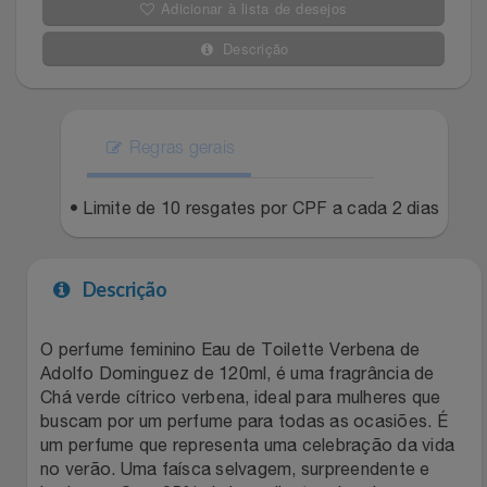
Adicionar à lista de desejos
Filmes
Lity
Netshoes
Descrição
Informática
Loccitane Au Bresil
Pet Love Saúde
Jardim
Regras gerais
Loccitane En Provence
Ponto Frio
Jogos E Consoles
• Limite de 10 resgates por CPF a cada 2 dias
Magalu
Pontos Por Opiniões
Livros
Meu Resgate Favorito
Portal Das Malas
Descrição
Malas E Mochilas
Mondial
Renner
O perfume feminino Eau de Toilette Verbena de
Adolfo Dominguez de 120ml, é uma fragrância de
Mercado
Mormaii
Sams Club
Chá verde cítrico verbena, ideal para mulheres que
buscam por um perfume para todas as ocasiões. É
Móveis
Multi
Topstore
um perfume que representa uma celebração da vida
no verão. Uma faísca selvagem, surpreendente e