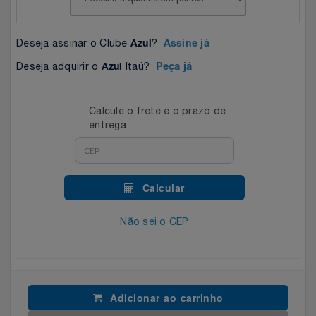
Celulares E Smartphone
Easylive
Estoque
Deseja assinar o Clube
?
Azul
Assine já
Cosméticos
Electrolux
Extra
Deseja adquirir o
Itaú?
Azul
Peça já
Cozinha
Extra
Individual
Calcule o frete e o prazo de
Doações
Fortaleza
Insider
entrega
Eletrodomésticos
Gama Italy
John John
Calcular
Eletroportáteis
Giftty
Le Lis
Não sei o CEP
Esportes
Havanna
Magalu
Experiências
Hospital De Amor
Méliuz
Adicionar ao carrinho
Ferramentas
Jbl
Natura