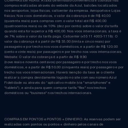
COMPRAS EM REAIS: A taxa de emissão/conveniência é cobrada nas
compras realizadas através do website da Azul, balcões localizados
nos aeroportos, lojas físicas, callcenter da empresa. Aeroportos e Lojas
físicas: Nos voos domésticos, o valor da cobrança é de R$ 40,00
(quarenta reais) para compras com o valor total até R$ 400,00
(quatrocentos reais) ou de 10% (dez por cento) sobre o valor da tarifa
quando esta for superior a R$ 400,00. Nos voos internacionais, a taxa é
de 7% sobre o valor da tarifa paga. Callcenter (+55 11 4003-1118): O
valor da cobrança é a partir de R$ 35,00 (trinta e cinco reais) por
passageiro e por trecho nos voos domésticos, e a partir de R$ 120,00
(cento e vinte reais) por passageiro e por trecho nos voos internacionais.
Website: O valor da cobrança é a partir de R$ 9,90
(nove reais e noventa centavos) por passageiro e por trecho nos voos
domésticos, e a partir de R$ 50,00 (cinquenta reais) por passageiro e por
trecho nos voos internacionais. Haverá isenção da taxa se o cliente
realizar a compra devidamente logado no site com seu número Azul
Fidelidade ou através do “aplicativo mobile (via "smartphones" e
"tablets"), e ainda para quem comprar tarifa "flex" nos trechos
domésticos ou "business" nos trechos internacionais.
COMPRAS EM PONTOS e PONTOS + DINHEIRO: As reservas podem ser
realizadas com pontos ou pontos + dinheiro pelos canais de