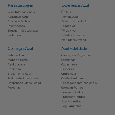
Para sua viagem
Experiência Azul
Voos Internacionais
Ônibus
Aplicativo Azul
Revista Azul
Check-in Mobile
Estacionamento Azul
Informações
Espaço Azul
Bagagem Despachada
TV ao vivo
Fretamento
Bebidas & Snacks
Walt Disney World
Conheça a Azul
Azul Fidelidade
Sobre a Azul
Conheça o Programa
Mapa de Rotas
Categorias
Azul Viagens
Cadastre-se
Imprensa
Parcerias
Trabalhe na Azul
Clube Azul
Política de Privacidade
Cartão Azul Itaú
Responsabilidade Social
Passagens Internacionais
Parcerias
Comprar Pontos
Renovar Pontos
Transferir Pontos
Azul Incentivo
Regulamentos