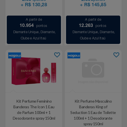
2.054
2.300
pontos
pontos
Celulares E Smartphone
Easylive
Estoque
+ R$ 130,28
+ R$ 145,85
Cosméticos
Electrolux
Extra
A partir de
A partir de
10.954
12.263
pontos
pontos
Diamante Unique, Diamante,
Diamante Unique, Diamante,
Cozinha
Extra
Individual
Clube e Azul Itaú
Clube e Azul Itaú
Doações
Fortaleza
Insider
Eletrodomésticos
Gama Italy
John John
Eletroportáteis
Giftty
Le Lis
Esportes
Havanna
Magalu
Kit Perfume Feminino
Kit Perfume Masculino
Banderas The Icon 1 Eau
Banderas King of
Experiências
Hospital De Amor
Méliuz
de Parfum 100ml + 1
Seduction 1 Eau de Toilette
Desodorante spray 150ml
100ml + 1 Desodorante
Ferramentas
Jbl
Natura
spray 150ml