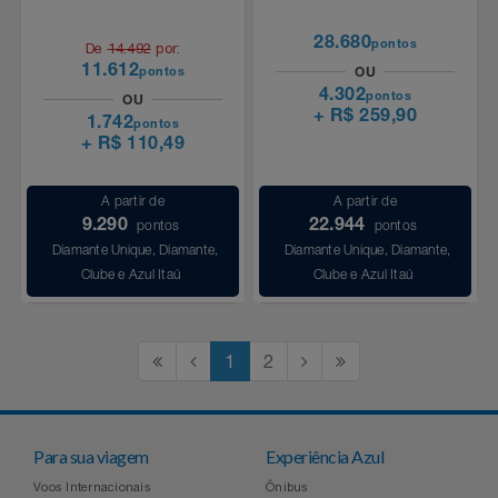
28.680
pontos
De
14.492
por:
11.612
pontos
OU
4.302
pontos
OU
+ R$ 259,90
1.742
pontos
+ R$ 110,49
A partir de
A partir de
9.290
22.944
pontos
pontos
Diamante Unique, Diamante,
Diamante Unique, Diamante,
Clube e Azul Itaú
Clube e Azul Itaú
1
2
Para sua viagem
Experiência Azul
Voos Internacionais
Ônibus