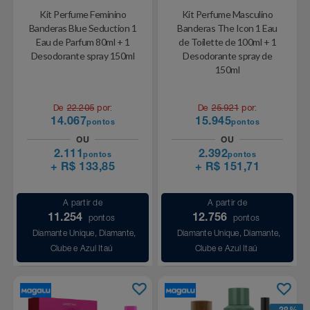
Natal
Natura
Kit Perfume Feminino
Kit Perfume Masculino
Banderas Blue Seduction 1
Banderas The Icon 1 Eau
Notebooks E Tablet
Netshoes
Eau de Parfum 80ml + 1
de Toilette de 100ml + 1
Desodorante spray 150ml
Desodorante spray de
150ml
Óculos
Oster
De
22.205
por:
De
25.921
por:
Papelaria
Perfumes & Cosméticos
14.067
15.945
pontos
pontos
OU
OU
Páscoa
Ponto Frio
2.111
2.392
pontos
pontos
+ R$ 133,85
+ R$ 151,71
Perfumaria
Portal Das Malas
A partir de
A partir de
Perfume
Porto Brasil
11.254
12.756
pontos
pontos
Diamante Unique, Diamante,
Diamante Unique, Diamante,
Clube e Azul Itaú
Clube e Azul Itaú
Perfumes
Renner
Pet
Safe – Escola De Aviação