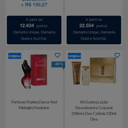
2.369
pontos
+ R$ 150,27
A partir de
A partir de
12.634
22.554
pontos
pontos
Diamante Unique, Diamante,
Diamante Unique, Diamante,
Clube e Azul Itaú
Clube e Azul Itaú
-20%
Perfume Shakira Dance Red
Kit Eudora Loção
Midnight Feminino
Desodorante Corporal
200ml e Deo Colônia 100ml
Diva