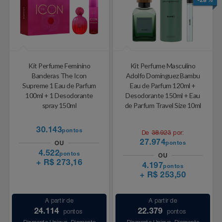
-28%
Relógios
Stanley Pmi
Saúde E Bem-Estar
The Bar
TV
Top Store
Kit Perfume Feminino
Kit Perfume Masculino
Banderas The Icon
Adolfo Dominguez Bambu
Supreme 1 Eau de Parfum
Eau de Parfum 120ml +
Utilidades Industriais
Tramontina
100ml + 1 Desodorante
Desodorante 150ml + Eau
spray 150ml
de Parfum Travel Size 10ml
Vestuário
Três Corações
30.143
pontos
De
38.923
por:
Weconnect
27.974
pontos
OU
4.522
pontos
OU
+ R$ 273,16
4.197
pontos
+ R$ 253,50
A partir de
A partir de
24.114
22.379
pontos
pontos