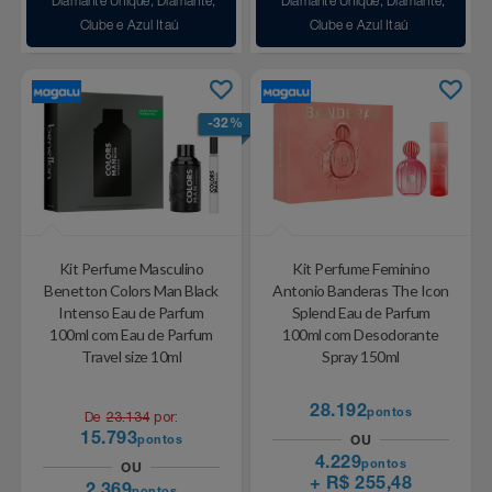
Diamante Unique, Diamante,
Diamante Unique, Diamante,
Clube e Azul Itaú
Clube e Azul Itaú
-32%
Kit Perfume Masculino
Kit Perfume Feminino
Benetton Colors Man Black
Antonio Banderas The Icon
Intenso Eau de Parfum
Splend Eau de Parfum
100ml com Eau de Parfum
100ml com Desodorante
Travel size 10ml
Spray 150ml
28.192
pontos
De
23.134
por:
15.793
pontos
OU
4.229
pontos
OU
+ R$ 255,48