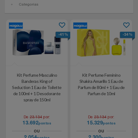
Experiências
Categorias
Automotivo
PAIS 60% OFF CASAS BAHIA
CINEMA
Blackedecker
Airport Park
Favoritos
Aviação
SEU PAI MERECE TUDO NOVO
Sala VIP
Bosch
Assist Card
-41%
-34%
Carrinho De Compras
Bebê
Shows
Buettner
Bo.bô
Meus Pedidos
Brinquedos
Camicado Houseware
Camicado
Fale Conosco
Kit Perfume Masculino
Kit Perfume Feminino
Calçados
Carolina Herrera
Casas Bahia
Banderas King of
Shakira Amarillo 1 Eau de
Abrir Chamados
Seduction 1 Eau de Toilette
Parfum de 80ml + 1 Eau de
de 100ml + 1 Desodorante
Parfum de 10ml
Câmeras E Drones
Casa Flora
Dudalina
spray de 150ml
Lista De Chamados
Cartão Presente
Casas Bahia
Easylive Entretenimento
De
23.134
por:
De
23.134
por:
Perguntas Frequentes
13.692
15.329
pontos
pontos
Casa
Colcci
Easylive Vouchers
OU
OU