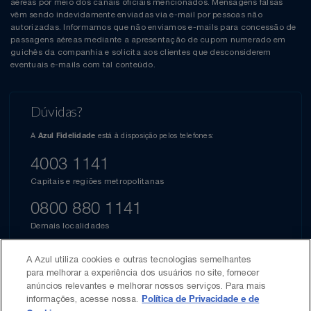
aéreas por meio dos canais oficiais mencionados. Mensagens falsas
vêm sendo indevidamente enviadas via e-mail por pessoas não
autorizadas. Informamos que não enviamos e-mails para concessão de
passagens aéreas mediante a apresentação de cupom numerado em
guichês da companhia e solicita aos clientes que desconsiderem
eventuais e-mails com tal conteúdo.
Dúvidas?
A
está à disposição pelos telefones:
Azul Fidelidade
4003 1141
Capitais e regiões metropolitanas
0800 880 1141
Demais localidades
A Azul utiliza cookies e outras tecnologias semelhantes
Associada:
para melhorar a experiência dos usuários no site, fornecer
anúncios relevantes e melhorar nossos serviços. Para mais
informações, acesse nossa.
Política de Privacidade e de