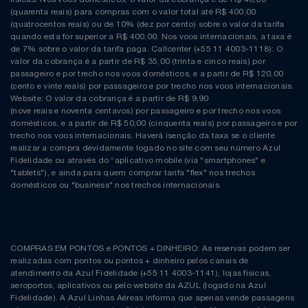
(quarenta reais) para compras com o valor total até R$ 400,00
(quatrocentos reais) ou de 10% (dez por cento) sobre o valor da tarifa
quando esta for superior a R$ 400,00. Nos voos internacionais, a taxa é
de 7% sobre o valor da tarifa paga. Callcenter (+55 11 4003-1118): O
valor da cobrança é a partir de R$ 35,00 (trinta e cinco reais) por
passageiro e por trecho nos voos domésticos, e a partir de R$ 120,00
(cento e vinte reais) por passageiro e por trecho nos voos internacionais.
Website: O valor da cobrança é a partir de R$ 9,90
(nove reais e noventa centavos) por passageiro e por trecho nos voos
domésticos, e a partir de R$ 50,00 (cinquenta reais) por passageiro e por
trecho nos voos internacionais. Haverá isenção da taxa se o cliente
realizar a compra devidamente logado no site com seu número Azul
Fidelidade ou através do “aplicativo mobile (via "smartphones" e
"tablets"), e ainda para quem comprar tarifa "flex" nos trechos
domésticos ou "business" nos trechos internacionais.
COMPRAS EM PONTOS e PONTOS + DINHEIRO: As reservas podem ser
realizadas com pontos ou pontos + dinheiro pelos canais de
atendimento da Azul Fidelidade (+55 11 4003-1141), lojas físicas,
aeroportos, aplicativos ou pelo website da AZUL (logado na Azul
Fidelidade). A Azul Linhas Aéreas informa que apenas vende passagens