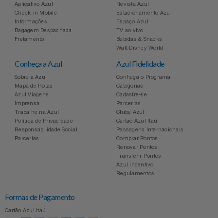
Aplicativo Azul
Revista Azul
Check-in Mobile
Estacionamento Azul
Informações
Espaço Azul
Bagagem Despachada
TV ao vivo
Fretamento
Bebidas & Snacks
Walt Disney World
Conheça a Azul
Azul Fidelidade
Sobre a Azul
Conheça o Programa
Mapa de Rotas
Categorias
Azul Viagens
Cadastre-se
Imprensa
Parcerias
Trabalhe na Azul
Clube Azul
Política de Privacidade
Cartão Azul Itaú
Responsabilidade Social
Passagens Internacionais
Parcerias
Comprar Pontos
Renovar Pontos
Transferir Pontos
Azul Incentivo
Regulamentos
Formas de Pagamento
Cartão Azul Itaú