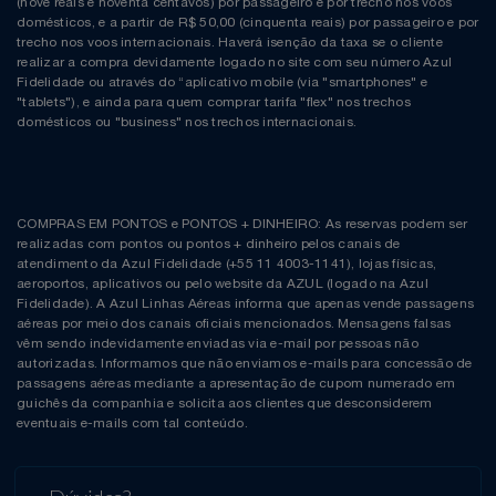
(nove reais e noventa centavos) por passageiro e por trecho nos voos
domésticos, e a partir de R$ 50,00 (cinquenta reais) por passageiro e por
trecho nos voos internacionais. Haverá isenção da taxa se o cliente
realizar a compra devidamente logado no site com seu número Azul
Fidelidade ou através do “aplicativo mobile (via "smartphones" e
"tablets"), e ainda para quem comprar tarifa "flex" nos trechos
domésticos ou "business" nos trechos internacionais.
COMPRAS EM PONTOS e PONTOS + DINHEIRO: As reservas podem ser
realizadas com pontos ou pontos + dinheiro pelos canais de
atendimento da Azul Fidelidade (+55 11 4003-1141), lojas físicas,
aeroportos, aplicativos ou pelo website da AZUL (logado na Azul
Fidelidade). A Azul Linhas Aéreas informa que apenas vende passagens
aéreas por meio dos canais oficiais mencionados. Mensagens falsas
vêm sendo indevidamente enviadas via e-mail por pessoas não
autorizadas. Informamos que não enviamos e-mails para concessão de
passagens aéreas mediante a apresentação de cupom numerado em
guichês da companhia e solicita aos clientes que desconsiderem
eventuais e-mails com tal conteúdo.