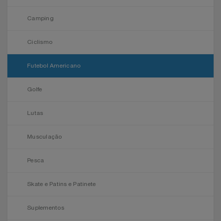
Natal
Natura
Camping
Notebooks E Tablet
Netshoes
Ciclismo
Óculos
Oster
Futebol Americano
Papelaria
Perfumes & Cosméticos
Golfe
Páscoa
Ponto Frio
Lutas
Perfumaria
Portal Das Malas
Musculação
Perfume
Porto Brasil
Pesca
Perfumes
Renner
Skate e Patins e Patinete
Pet
Safe – Escola De Aviação
Suplementos