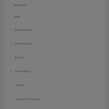
Relógios
Vestuário
Stanley Pmi
Vôlei
Saúde E Bem-Estar
The Bar
Experiências
TV
Top Store
Utilidades Industriais
Ferramentas
Tramontina
Vestuário
Três Corações
Filmes
Weconnect
Informática
Jardim
Jogos e Consoles