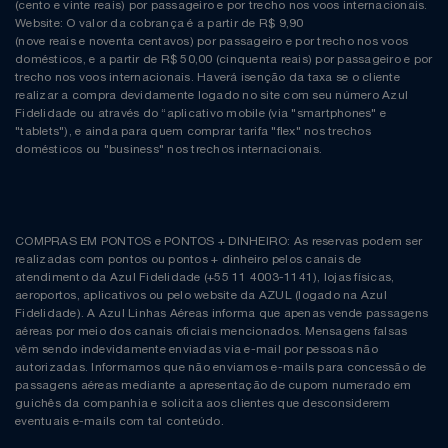
(cento e vinte reais) por passageiro e por trecho nos voos internacionais.
Website: O valor da cobrança é a partir de R$ 9,90
(nove reais e noventa centavos) por passageiro e por trecho nos voos
domésticos, e a partir de R$ 50,00 (cinquenta reais) por passageiro e por
trecho nos voos internacionais. Haverá isenção da taxa se o cliente
realizar a compra devidamente logado no site com seu número Azul
Fidelidade ou através do “aplicativo mobile (via "smartphones" e
"tablets"), e ainda para quem comprar tarifa "flex" nos trechos
domésticos ou "business" nos trechos internacionais.
COMPRAS EM PONTOS e PONTOS + DINHEIRO: As reservas podem ser
realizadas com pontos ou pontos + dinheiro pelos canais de
atendimento da Azul Fidelidade (+55 11 4003-1141), lojas físicas,
aeroportos, aplicativos ou pelo website da AZUL (logado na Azul
Fidelidade). A Azul Linhas Aéreas informa que apenas vende passagens
aéreas por meio dos canais oficiais mencionados. Mensagens falsas
vêm sendo indevidamente enviadas via e-mail por pessoas não
autorizadas. Informamos que não enviamos e-mails para concessão de
passagens aéreas mediante a apresentação de cupom numerado em
guichês da companhia e solicita aos clientes que desconsiderem
eventuais e-mails com tal conteúdo.