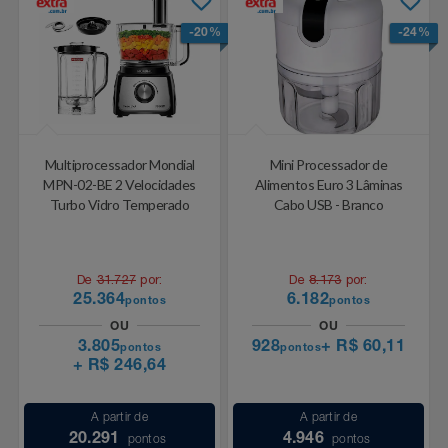
-20%
-24%
Multiprocessador Mondial
Mini Processador de
MPN-02-BE 2 Velocidades
Alimentos Euro 3 Lâminas
Turbo Vidro Temperado
Cabo USB - Branco
De
31.727
por:
De
8.173
por:
25.364
6.182
pontos
pontos
OU
OU
3.805
928
+ R$ 60,11
pontos
pontos
+ R$ 246,64
A partir de
A partir de
20.291
4.946
pontos
pontos