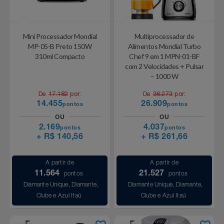
Relógios
Stanley Pmi
Mini Processador Mondial
Multiprocessador de
Saúde E Bem-Estar
The Bar
MP-05-B Preto 150W
Alimentos Mondial Turbo
310ml Compacto
Chef 9 em 1 MPN-01-BF
TV
Top Store
com 2 Velocidades + Pulsar
– 1000 W
Utilidades Industriais
Tramontina
De
17.182
por:
De
36.273
por:
14.455
26.909
pontos
pontos
Vestuário
Três Corações
OU
OU
2.169
4.037
pontos
pontos
+ R$ 140,56
+ R$ 261,66
Weconnect
A partir de
A partir de
11.564
21.527
pontos
pontos
Diamante Unique, Diamante,
Diamante Unique, Diamante,
Clube e Azul Itaú
Clube e Azul Itaú