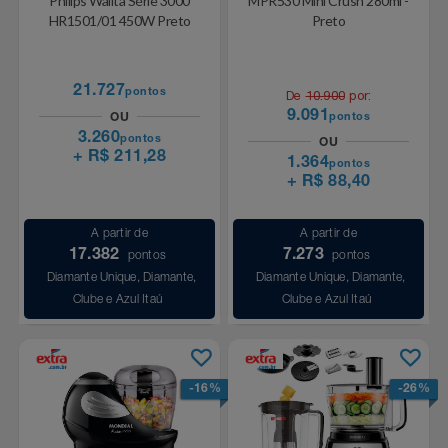
Philips Walita Série 3000
MPR530 Mini Crush 280ml -
Natal
Natura
HR1501/01 450W Preto
Preto
Notebooks E Tablet
Netshoes
21.727
pontos
De
10.900
por:
Óculos
Oster
9.091
pontos
OU
3.260
pontos
OU
Papelaria
+ R$ 211,28
Perfumes & Cosméticos
1.364
pontos
+ R$ 88,40
Páscoa
Ponto Frio
A partir de
A partir de
17.382
7.273
pontos
pontos
Perfumaria
Portal Das Malas
Diamante Unique, Diamante,
Diamante Unique, Diamante,
Clube e Azul Itaú
Clube e Azul Itaú
Perfume
Porto Brasil
Perfumes
Renner
-16%
-26%
Pet
Safe – Escola De Aviação