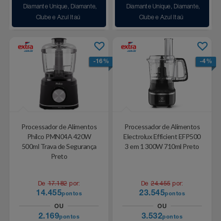
Diamante Unique, Diamante,
Diamante Unique, Diamante,
Clube e Azul Itaú
Clube e Azul Itaú
-16%
-4%
Processador de Alimentos
Processador de Alimentos
Philco PMN04A 420W
Electrolux Efficient EFP500
500ml Trava de Segurança
3 em 1 300W 710ml Preto
Preto
De
17.182
por:
De
24.455
por:
14.455
23.545
pontos
pontos
OU
OU
2.169
3.532
pontos
pontos