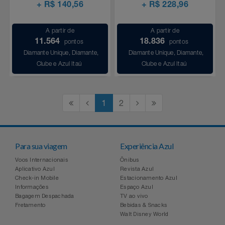
+ R$ 140,56
+ R$ 228,96
A partir de
A partir de
11.564
18.836
pontos
pontos
Diamante Unique, Diamante,
Diamante Unique, Diamante,
Clube e Azul Itaú
Clube e Azul Itaú
1
2
Para sua viagem
Experiência Azul
Voos Internacionais
Ônibus
Aplicativo Azul
Revista Azul
Check-in Mobile
Estacionamento Azul
Informações
Espaço Azul
Bagagem Despachada
TV ao vivo
Fretamento
Bebidas & Snacks
Walt Disney World