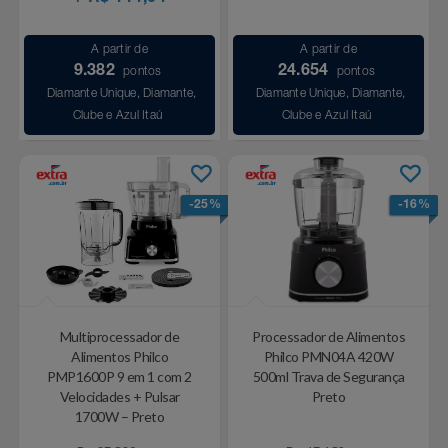
Celulares E Smartphone
Easylive
Estoque
A partir de
A partir de
Cosméticos
Electrolux
Extra
9.382
24.654
pontos
pontos
Diamante Unique, Diamante,
Diamante Unique, Diamante,
Cozinha
Clube e Azul Itaú
Clube e Azul Itaú
Extra
Individual
Doações
Fortaleza
Insider
-25%
-16%
Eletrodomésticos
Gama Italy
John John
Eletroportáteis
Giftty
Le Lis
Esportes
Havanna
Magalu
Multiprocessador de
Processador de Alimentos
Alimentos Philco
Philco PMN04A 420W
PMP1600P 9 em 1 com 2
500ml Trava de Segurança
Experiências
Hospital De Amor
Méliuz
Velocidades + Pulsar
Preto
1700W – Preto
Ferramentas
Jbl
Natura