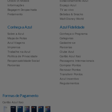
Check-in Mobile
Estacionamento Azul
Informações
Espaço Azul
Bagagem Despachada
TV ao vivo
Fretamento
Bebidas & Snacks
Walt Disney World
Conheça a Azul
Azul Fidelidade
Sobre a Azul
Conheça o Programa
Mapa de Rotas
Categorias
Azul Viagens
Cadastre-se
Imprensa
Parcerias
Trabalhe na Azul
Clube Azul
Política de Privacidade
Cartão Azul Itaú
Responsabilidade Social
Passagens Internacionais
Parcerias
Comprar Pontos
Renovar Pontos
Transferir Pontos
Azul Incentivo
Regulamentos
Formas de Pagamento
Cartão Azul Itaú