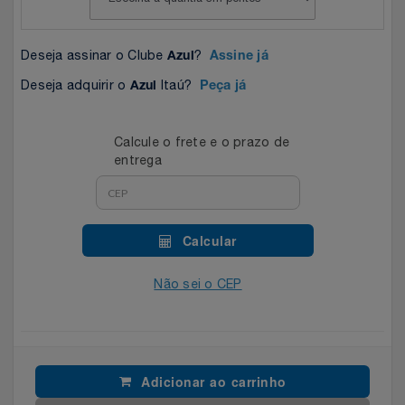
Celulares E Smartphone
Easylive
Estoque
Deseja assinar o Clube
?
Azul
Assine já
Cosméticos
Electrolux
Extra
Deseja adquirir o
Itaú?
Azul
Peça já
Cozinha
Extra
Individual
Calcule o frete e o prazo de
Doações
Fortaleza
Insider
entrega
Eletrodomésticos
Gama Italy
John John
Calcular
Eletroportáteis
Giftty
Le Lis
Não sei o CEP
Esportes
Havanna
Magalu
Experiências
Hospital De Amor
Méliuz
Adicionar ao carrinho
Ferramentas
Jbl
Natura