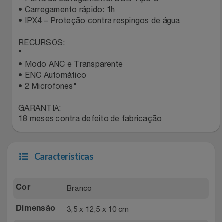
• Carregamento rápido: 1h
Relógios
Stanley Pmi
• IPX4 – Proteção contra respingos de água
Saúde E Bem-Estar
The Bar
RECURSOS:
"
TV
Top Store
• Modo ANC e Transparente
• ENC Automático
• 2 Microfones"
Utilidades Industriais
Tramontina
GARANTIA:
Vestuário
Três Corações
18 meses contra defeito de fabricação
Weconnect
Características
Branco
Cor
3,5 x 12,5 x 10 cm
Dimensão