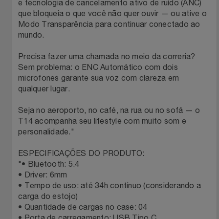
Natal
Natura
e tecnologia de cancelamento ativo de ruído (ANC)
que bloqueia o que você não quer ouvir — ou ative o
Modo Transparência para continuar conectado ao
Notebooks E Tablet
Netshoes
mundo.
Óculos
Oster
Precisa fazer uma chamada no meio da correria?
Sem problema: o ENC Automático com dois
Papelaria
microfones garante sua voz com clareza em
Perfumes & Cosméticos
qualquer lugar.
Páscoa
Ponto Frio
Seja no aeroporto, no café, na rua ou no sofá — o
T14 acompanha seu lifestyle com muito som e
Perfumaria
Portal Das Malas
personalidade."
ESPECIFICAÇÕES DO PRODUTO:
Perfume
Porto Brasil
"• Bluetooth: 5.4
• Driver: 6mm
Perfumes
Renner
• Tempo de uso: até 34h contínuo (considerando a
carga do estojo)
Pet
Safe – Escola De Aviação
• Quantidade de cargas no case: 04
• Porta de carregamento: USB Tipo C