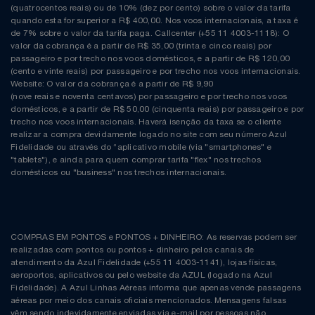
(quatrocentos reais) ou de 10% (dez por cento) sobre o valor da tarifa
quando esta for superior a R$ 400,00. Nos voos internacionais, a taxa é
de 7% sobre o valor da tarifa paga. Callcenter (+55 11 4003-1118): O
valor da cobrança é a partir de R$ 35,00 (trinta e cinco reais) por
passageiro e por trecho nos voos domésticos, e a partir de R$ 120,00
(cento e vinte reais) por passageiro e por trecho nos voos internacionais.
Website: O valor da cobrança é a partir de R$ 9,90
(nove reais e noventa centavos) por passageiro e por trecho nos voos
domésticos, e a partir de R$ 50,00 (cinquenta reais) por passageiro e por
trecho nos voos internacionais. Haverá isenção da taxa se o cliente
realizar a compra devidamente logado no site com seu número Azul
Fidelidade ou através do “aplicativo mobile (via "smartphones" e
"tablets"), e ainda para quem comprar tarifa "flex" nos trechos
domésticos ou "business" nos trechos internacionais.
COMPRAS EM PONTOS e PONTOS + DINHEIRO: As reservas podem ser
realizadas com pontos ou pontos + dinheiro pelos canais de
atendimento da Azul Fidelidade (+55 11 4003-1141), lojas físicas,
aeroportos, aplicativos ou pelo website da AZUL (logado na Azul
Fidelidade). A Azul Linhas Aéreas informa que apenas vende passagens
aéreas por meio dos canais oficiais mencionados. Mensagens falsas
vêm sendo indevidamente enviadas via e-mail por pessoas não