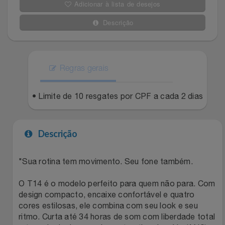
Adicionar à lista de desejos
Filmes
Lity
Netshoes
Descrição
Informática
Loccitane Au Bresil
Pet Love Saúde
Jardim
Regras gerais
Loccitane En Provence
Ponto Frio
Jogos E Consoles
• Limite de 10 resgates por CPF a cada 2 dias
Magalu
Pontos Por Opiniões
Livros
Meu Resgate Favorito
Portal Das Malas
Descrição
Malas E Mochilas
Mondial
Renner
"Sua rotina tem movimento. Seu fone também.
Mercado
Mormaii
Sams Club
O T14 é o modelo perfeito para quem não para. Com
design compacto, encaixe confortável e quatro
Móveis
Multi
Topstore
cores estilosas, ele combina com seu look e seu
ritmo. Curta até 34 horas de som com liberdade total