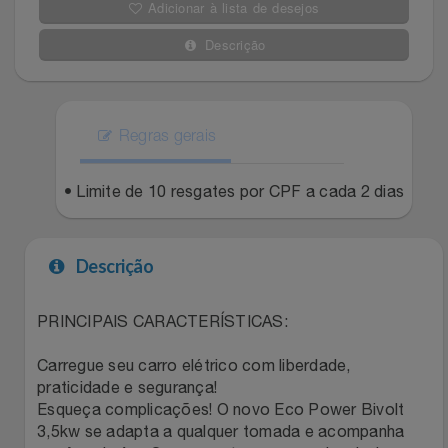
Adicionar à lista de desejos
Filmes
Lity
Netshoes
Descrição
Informática
Loccitane Au Bresil
Pet Love Saúde
Jardim
Regras gerais
Loccitane En Provence
Ponto Frio
Jogos E Consoles
• Limite de 10 resgates por CPF a cada 2 dias
Magalu
Pontos Por Opiniões
Livros
Meu Resgate Favorito
Portal Das Malas
Descrição
Malas E Mochilas
Mondial
Renner
PRINCIPAIS CARACTERÍSTICAS:
Mercado
Mormaii
Sams Club
Carregue seu carro elétrico com liberdade,
praticidade e segurança!
Móveis
Multi
Topstore
Esqueça complicações! O novo Eco Power Bivolt
3,5kw se adapta a qualquer tomada e acompanha