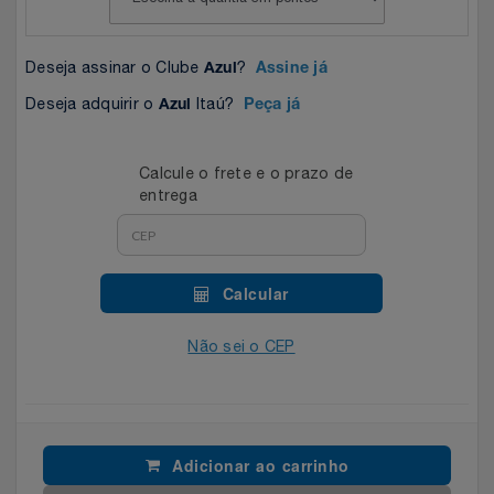
Celulares E Smartphone
SEU VALE TE ESPERANDO
Easylive
Estoque
Deseja assinar o Clube
?
Azul
Assine já
Cosméticos
TOP STORE 8.8
Electrolux
Extra
Deseja adquirir o
Itaú?
Azul
Peça já
Cozinha
Extra
Individual
Calcule o frete e o prazo de
Doações
Fortaleza
Insider
entrega
Eletrodomésticos
Gama Italy
John John
Calcular
Eletroportáteis
Giftty
Le Lis
Não sei o CEP
Esportes
Havanna
Magalu
Experiências
Hospital De Amor
Méliuz
Adicionar ao carrinho
Ferramentas
Jbl
Natura