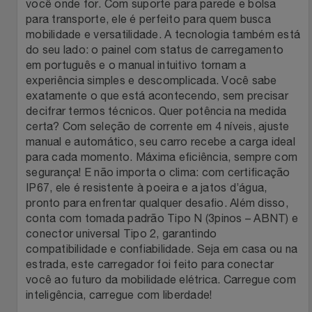
Natal
Natura
você onde for. Com suporte para parede e bolsa
para transporte, ele é perfeito para quem busca
mobilidade e versatilidade. A tecnologia também está
Notebooks E Tablet
Netshoes
do seu lado: o painel com status de carregamento
em português e o manual intuitivo tornam a
Óculos
Oster
experiência simples e descomplicada. Você sabe
exatamente o que está acontecendo, sem precisar
Papelaria
decifrar termos técnicos. Quer potência na medida
Perfumes & Cosméticos
certa? Com seleção de corrente em 4 níveis, ajuste
manual e automático, seu carro recebe a carga ideal
Páscoa
Ponto Frio
para cada momento. Máxima eficiência, sempre com
segurança! E não importa o clima: com certificação
Perfumaria
Portal Das Malas
IP67, ele é resistente à poeira e a jatos d’água,
pronto para enfrentar qualquer desafio. Além disso,
conta com tomada padrão Tipo N (3pinos – ABNT) e
Perfume
Porto Brasil
conector universal Tipo 2, garantindo
compatibilidade e confiabilidade. Seja em casa ou na
Perfumes
Renner
estrada, este carregador foi feito para conectar
você ao futuro da mobilidade elétrica. Carregue com
Pet
Safe – Escola De Aviação
inteligência, carregue com liberdade!