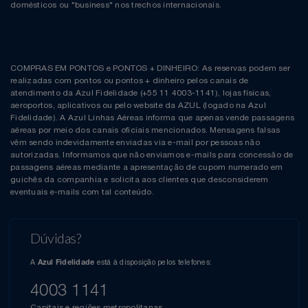
domésticos ou "business" nos trechos internacionais.
COMPRAS EM PONTOS e PONTOS + DINHEIRO: As reservas podem ser
realizadas com pontos ou pontos + dinheiro pelos canais de
atendimento da Azul Fidelidade (+55 11 4003-1141), lojas físicas,
aeroportos, aplicativos ou pelo website da AZUL (logado na Azul
Fidelidade). A Azul Linhas Aéreas informa que apenas vende passagens
aéreas por meio dos canais oficiais mencionados. Mensagens falsas
vêm sendo indevidamente enviadas via e-mail por pessoas não
autorizadas. Informamos que não enviamos e-mails para concessão de
passagens aéreas mediante a apresentação de cupom numerado em
guichês da companhia e solicita aos clientes que desconsiderem
eventuais e-mails com tal conteúdo.
Dúvidas?
A
está à disposição pelos telefones:
Azul Fidelidade
4003 1141
Capitais e regiões metropolitanas