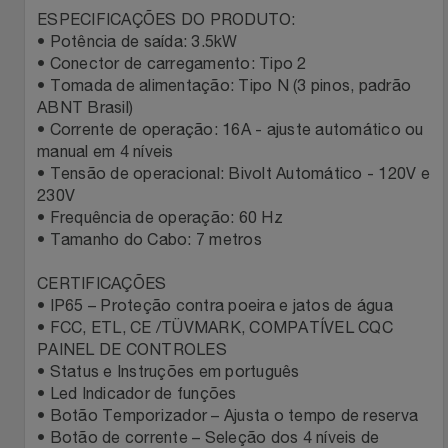
ESPECIFICAÇÕES DO PRODUTO:
Relógios
Stanley Pmi
• Potência de saída: 3.5kW
• Conector de carregamento: Tipo 2
Saúde E Bem-Estar
The Bar
• Tomada de alimentação: Tipo N (3 pinos, padrão
ABNT Brasil)
TV
Top Store
• Corrente de operação: 16A - ajuste automático ou
manual em 4 níveis
• Tensão de operacional: Bivolt Automático - 120V e
Utilidades Industriais
Tramontina
230V
• Frequência de operação: 60 Hz
Vestuário
Três Corações
• Tamanho do Cabo: 7 metros
CERTIFICAÇÕES
Weconnect
• IP65 – Proteção contra poeira e jatos de água
• FCC, ETL, CE /TÜVMARK, COMPATÍVEL CQC
PAINEL DE CONTROLES
• Status e Instruções em português
• Led Indicador de funções
• Botão Temporizador – Ajusta o tempo de reserva
• Botão de corrente – Seleção dos 4 níveis de