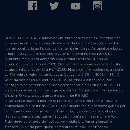
COMPRAS EM REAIS: A taxa de emissão/conveniência é cobrada nas
compras realizadas através do website da Azul, balcões localizados
nos aeroportos, lojas físicas, callcenter da empresa. Aeroportos e Lojas
físicas: Nos voos domésticos, o valor da cobrança é de R$ 40,00
(quarenta reais) para compras com o valor total até R$ 400,00
(quatrocentos reais) ou de 10% (dez por cento) sobre o valor da tarifa
quando esta for superior a R$ 400,00. Nos voos internacionais, a taxa é
de 7% sobre o valor da tarifa paga. Callcenter (+55 11 4003-1118): O
valor da cobrança é a partir de R$ 35,00 (trinta e cinco reais) por
passageiro e por trecho nos voos domésticos, e a partir de R$ 120,00
(cento e vinte reais) por passageiro e por trecho nos voos internacionais.
Website: O valor da cobrança é a partir de R$ 9,90
(nove reais e noventa centavos) por passageiro e por trecho nos voos
domésticos, e a partir de R$ 50,00 (cinquenta reais) por passageiro e por
trecho nos voos internacionais. Haverá isenção da taxa se o cliente
realizar a compra devidamente logado no site com seu número Azul
Fidelidade ou através do “aplicativo mobile (via "smartphones" e
"tablets"), e ainda para quem comprar tarifa "flex" nos trechos