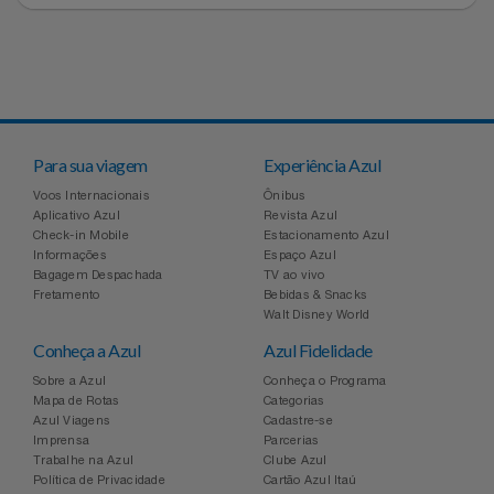
Para sua viagem
Experiência Azul
Voos Internacionais
Ônibus
Aplicativo Azul
Revista Azul
Check-in Mobile
Estacionamento Azul
Informações
Espaço Azul
Bagagem Despachada
TV ao vivo
Fretamento
Bebidas & Snacks
Walt Disney World
Conheça a Azul
Azul Fidelidade
Sobre a Azul
Conheça o Programa
Mapa de Rotas
Categorias
Azul Viagens
Cadastre-se
Imprensa
Parcerias
Trabalhe na Azul
Clube Azul
Política de Privacidade
Cartão Azul Itaú