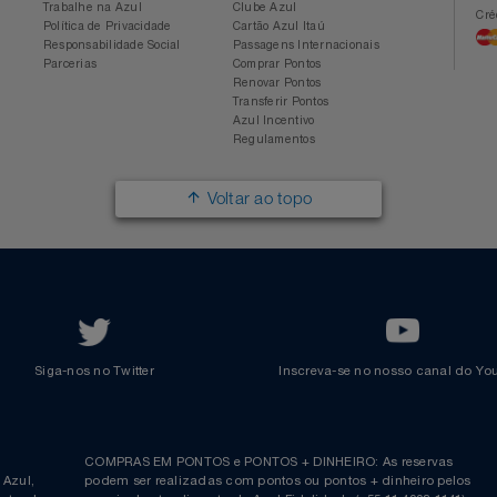
Conheça a Azul
Azul Fidelidade
Sobre a Azul
Conheça o Programa
Mapa de Rotas
Categorias
Azul Viagens
Cadastre-se
Imprensa
Parcerias
Trabalhe na Azul
Clube Azul
Política de Privacidade
Cartão Azul Itaú
Responsabilidade Social
Passagens Internacionais
Parcerias
Comprar Pontos
Renovar Pontos
Transferir Pontos
Azul Incentivo
Regulamentos
Voltar ao topo