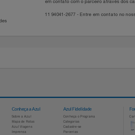
necedor
ntato com a Central
Para acompanhar entrega, reportar 
em contato com o parceiro através 
41
11 94041-2677 - Entre em contato
idades