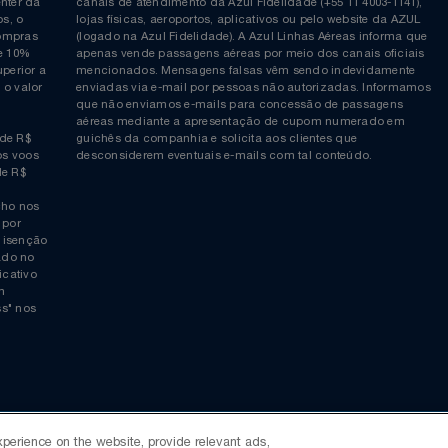
Siga-nos no Twitter
Inscreva-se no nosso cana
ia é
COMPRAS EM PONTOS e PONTOS + DINHEIRO: As reserva
 da Azul,
podem ser realizadas com pontos ou pontos + dinheiro p
allcenter da
canais de atendimento da Azul Fidelidade (+55 11 4003-11
ticos, o
lojas físicas, aeroportos, aplicativos ou pelo website da 
ara compras
(logado na Azul Fidelidade). A Azul Linhas Aéreas inform
 ou de 10%
apenas vende passagens aéreas por meio dos canais ofic
or superior a
mencionados. Mensagens falsas vêm sendo indevidamen
obre o valor
enviadas via e-mail por pessoas não autorizadas. Infor
 da
que não enviamos e-mails para concessão de passagens
por
aéreas mediante a apresentação de cupom numerado e
rtir de R$
guichês da companhia e solicita aos clientes que
cho nos voos
desconsiderem eventuais e-mails com tal conteúdo.
tir de R$
 trecho nos
ais) por
averá isenção
 logado no
xperience on the website, provide relevant ads,