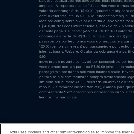
Curta nossa página no Facebook
COMPRAS EM REAIS: A taxa de emissão/conveniênc
cobrada nas compras realizadas através do website
balcões localizados nos aeroportos, lojas físicas, c
empresa. Aeroportos e Lojas físicas: Nos voos domés
valor da cobrança é de R$ 40,00 (quarenta reais) p
com o valor total até R$ 400,00 (quatrocentos reais)
(dez por cento) sobre o valor da tarifa quando esta f
R$ 400,00. Nos voos internacionais, a taxa é de 7% s
da tarifa paga. Callcenter (+55 11 4003-1118): O valor
cobrança é a partir de R$ 35,00 (trinta e cinco reais) 
passageiro e por trecho nos voos domésticos, e a pa
120,00 (cento e vinte reais) por passageiro e por tre
internacionais. Website: O valor da cobrança é a par
9,90
(nove reais e noventa centavos) por passageiro e por
voos domésticos, e a partir de R$ 50,00 (cinquenta re
passageiro e por trecho nos voos internacionais. H
da taxa se o cliente realizar a compra devidamente
Azul uses cookies and other similar technologies to improve the user e