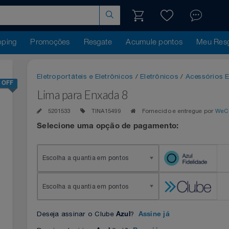
hopping
Promoções
Resgate
Acumule pontos
Me
Eletroportáteis e Eletrônicos
/
Eletrônicos
/
Acess
25% OFF
Lima para Enxada 8
5201533
TINA15499
Fornecido e entregue 
Selecione uma opção de pagamento:
Escolha a quantia em pontos
Escolha a quantia em pontos
Deseja assinar o Clube
?
Azul
Assine já