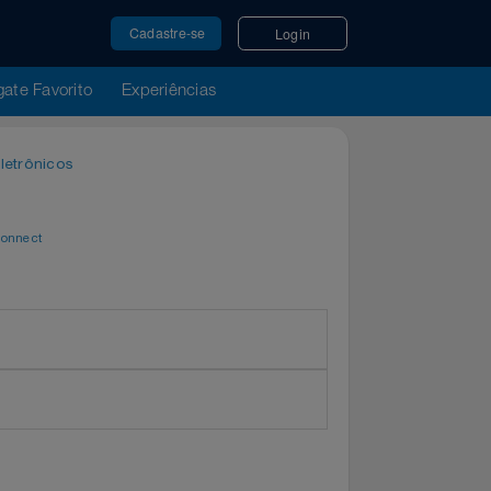
Cadastre-se
Login
u Resgate Favorito
Experiências
órios Eletrônicos
por
WeConnect