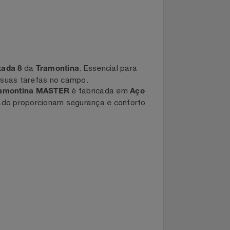
da
. Essencial para
ra Enxada 8
Tramontina
o para suas tarefas no campo.
é fabricada em
adas Tramontina MASTER
Aço
bo injetado proporcionam segurança e conforto