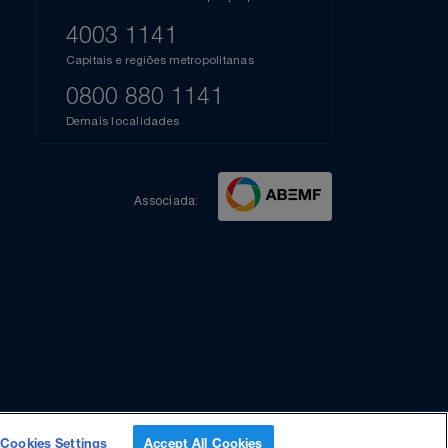
l do Youtube
Compartilhe sua experiência no Instagram
Dúvidas?
s
elos
A
está à disposição pelos telefones:
Azul Fidelidade
41),
AZUL
4003 1141
a que
iais
Capitais e regiões metropolitanas
te
mamos
0800 880 1141
m
Demais localidades
Associada:
Cookies Settings
Accept All Cookies