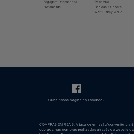
Para sua viagem
Experiência Azul
Voos Internacionais
Ônibus
Aplicativo Azul
Revista Azul
Check-in Mobile
Estacionamento Azul
Informações
Espaço Azul
Bagagem Despachada
TV ao vivo
Fretamento
Bebidas & Snacks
Walt Disney World