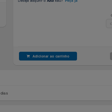
Deseja adquirir o
Itaú?
Azul
Peça já
Adicionar ao carrinho
a 2 dias