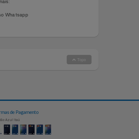
dano ou extravio de produto entre
dos canais:
 no nosso Whatsapp
Topo