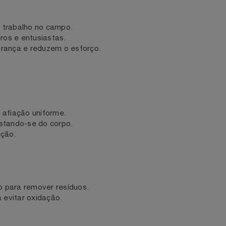
de lâminas.
isa
do o trabalho no campo.
ineiros e entusiastas.
egurança e reduzem o esforço.
para afiação uniforme.
 afastando-se do corpo.
oteção.