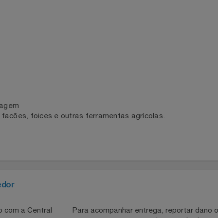
seco para remover resíduos.
ara evitar oxidação.
ão
rdinagem
, facões, foices e outras ferramentas agrícolas.