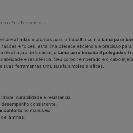
recisa para Suas Ferramentas
sempre afiadas e prontas para o trabalho com a
s
Lima pa
, facões e foices, esta lima oferece eficiência e precisã
dade de afiação de lâminas, a
Lima para Enxada 8 poleg
do durabilidade e resistência. Seu corpo temperado e o ca
o de suas ferramentas uma tarefa simples e eficaz.
qualidade: durabilidade e resistência.
til e desempenho consistente.
no manuseio.
ça e conforto