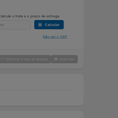
Calcule o frete e o prazo de entrega
Calcular
Não sei o CEP
Adicionar à lista de desejos
Descrição