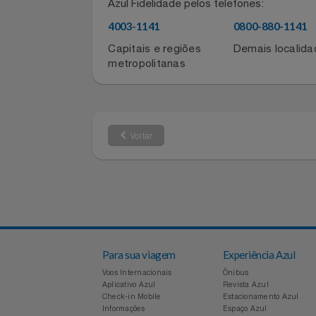
Relógios
Informações de contato do for
Saúde E Bem-Estar
Para atualizar sua conta, entre em co
Azul Fidelidade pelos telefones:
TV
4003-1141
0800-880-11
Utilidades Industriais
Capitais e regiões
Demais local
metropolitanas
Vestuário
Voltar