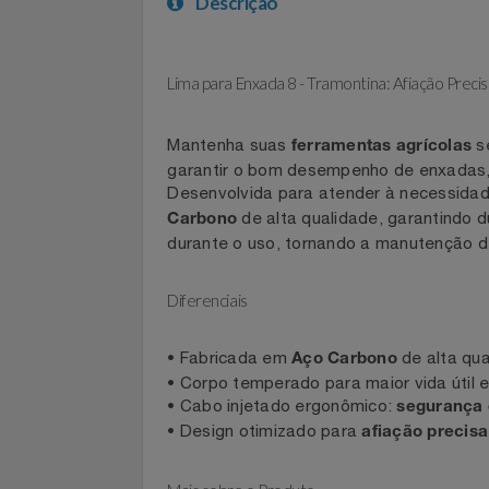
Celulares E Smartphone
SEU VALE TE ESPERANDO
Descrição
Cosméticos
TOP STORE 8.8
Cozinha
Lima para Enxada 8 - Tramontina: Afiação P
Doações
Mantenha suas
ferramentas agrícola
garantir o bom desempenho de enxadas
Eletrodomésticos
Desenvolvida para atender à necessi
de alta qualidade, garantin
Carbono
Eletroportáteis
durante o uso, tornando a manutençã
Esportes
Diferenciais
Experiências
• Fabricada em
de alta 
Aço Carbono
• Corpo temperado para maior vida ú
Ferramentas
• Cabo injetado ergonômico:
seguran