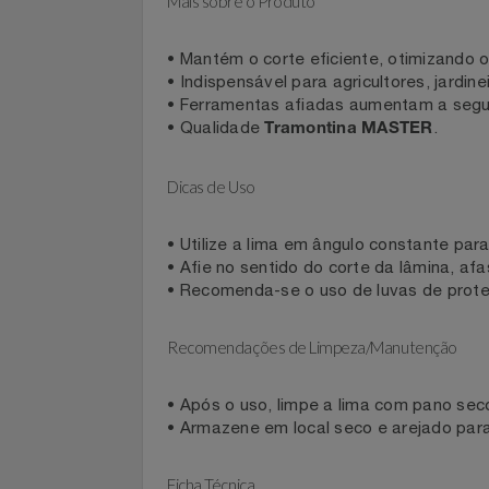
• Design otimizado para
afiação prec
Filmes
Mais sobre o Produto
Informática
• Mantém o corte eficiente, otimizan
Jardim
• Indispensável para agricultores, jard
• Ferramentas afiadas aumentam a s
Jogos E Consoles
• Qualidade
.
Tramontina MASTER
Livros
Dicas de Uso
Malas E Mochilas
• Utilize a lima em ângulo constante 
• Afie no sentido do corte da lâmina,
Mercado
• Recomenda-se o uso de luvas de pr
Móveis
Recomendações de Limpeza/Manutenção
Natal