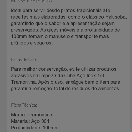
Mais sobre o Produto:
Filmes
Ideal para servir desde pratos tradicionais até
Lity
Netshoes
receitas mais elaboradas, como o clássico Yakisoba,
garantindo que o sabor e a apresentação sejam
Informática
Loccitane Au Bresil
Pet Love Saúde
preservados. As alças móveis e a profundidade de
100mm tornam o manuseio e transporte mais
Jardim
Loccitane En Provence
Ponto Frio
práticos e seguros.
Jogos E Consoles
Magalu
Pontos Por Opiniões
Dicas de Uso:
Para melhor conservação, evite utilizar produtos
Livros
Meu Resgate Favorito
Portal Das Malas
abrasivos na limpeza da Cuba Aço Inox 1/3
Tramontina. Após o uso, enxágue bem o item para
Malas E Mochilas
Mondial
Renner
garantir a remoção total de resíduos de alimentos.
Mercado
Mormaii
Sams Club
Ficha Técnica:
Marca: Tramontina
Móveis
Multi
Topstore
Material: Aço 304
Profundidade: 100mm