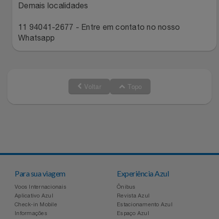
Demais localidades
Relógios
Stanley Pmi
11 94041-2677 - Entre em contato no nosso
Saúde E Bem-Estar
Whatsapp
The Bar
TV
Top Store
Voltar
Topo
Utilidades Industriais
Tramontina
Vestuário
Três Corações
Weconnect
Para sua viagem
Experiência Azul
Voos Internacionais
Ônibus
Aplicativo Azul
Revista Azul
Check-in Mobile
Estacionamento Azul
Informações
Espaço Azul