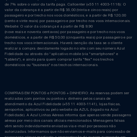
de 7% sobre o valor da tarifa paga. Callcenter (+55 11 4003-1118): O
valor da cobrança é a partir de R$ 35,00 (trinta e cinco reais) por
passageiro e por trecho nos voos domésticos, e a partir de R$ 120,00
(cento e vinte reais) por passageiro e por trecho nos voos internacionais.
Website: O valor da cobrança é a partir de R$ 9,90
(nove reais e noventa centavos) por passageiro e por trecho nos voos
domésticos, e a partir de R$ 50,00 (cinquenta reais) por passageiro e por
trecho nos voos internacionais. Haverá isenção da taxa se o cliente
realizar a compra devidamente logado no site com seu número Azul
Fidelidade ou através do “aplicativo mobile (via "smartphones" e
"tablets"), e ainda para quem comprar tarifa "flex" nos trechos
domésticos ou "business" nos trechos internacionais.
COMPRAS EM PONTOS e PONTOS + DINHEIRO: As reservas podem ser
realizadas com pontos ou pontos + dinheiro pelos canais de
atendimento da Azul Fidelidade (+55 11 4003-1141), lojas físicas,
aeroportos, aplicativos ou pelo website da AZUL (logado na Azul
Fidelidade). A Azul Linhas Aéreas informa que apenas vende passagens
aéreas por meio dos canais oficiais mencionados. Mensagens falsas
vêm sendo indevidamente enviadas via e-mail por pessoas não
autorizadas. Informamos que não enviamos e-mails para concessão de