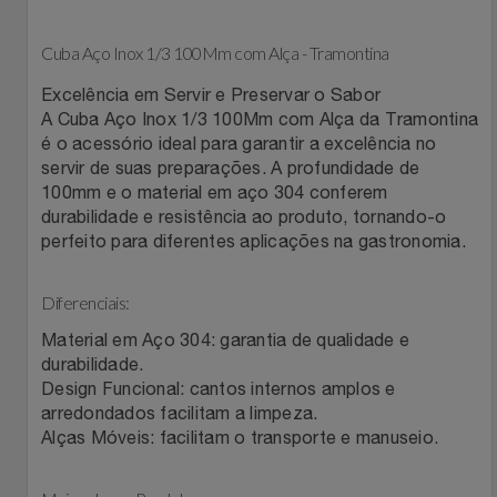
Celulares E Smartphone
Easylive
Estoque
Cuba Aço Inox 1/3 100Mm com Alça - Tramontina
Cosméticos
Electrolux
Extra
Excelência em Servir e Preservar o Sabor
A Cuba Aço Inox 1/3 100Mm com Alça da Tramontina
Cozinha
Extra
Individual
é o acessório ideal para garantir a excelência no
servir de suas preparações. A profundidade de
Doações
100mm e o material em aço 304 conferem
Fortaleza
Insider
durabilidade e resistência ao produto, tornando-o
perfeito para diferentes aplicações na gastronomia.
Eletrodomésticos
Gama Italy
John John
Diferenciais:
Eletroportáteis
Giftty
Le Lis
Material em Aço 304: garantia de qualidade e
Esportes
durabilidade.
Havanna
Magalu
Design Funcional: cantos internos amplos e
arredondados facilitam a limpeza.
Experiências
Hospital De Amor
Méliuz
Alças Móveis: facilitam o transporte e manuseio.
Ferramentas
Jbl
Natura