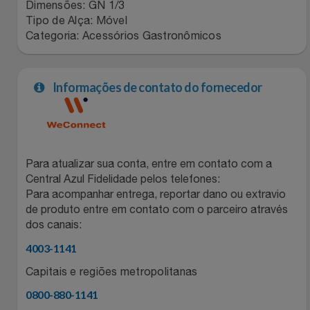
Natal
Natura
Dimensões: GN 1/3
Tipo de Alça: Móvel
Categoria: Acessórios Gastronômicos
Notebooks E Tablet
Netshoes
Óculos
Oster
Informações de contato do fornecedor
Papelaria
Perfumes & Cosméticos
Páscoa
Ponto Frio
Para atualizar sua conta, entre em contato com a
Central Azul Fidelidade pelos telefones:
Perfumaria
Portal Das Malas
Para acompanhar entrega, reportar dano ou extravio
de produto entre em contato com o parceiro através
Perfume
Porto Brasil
dos canais:
4003-1141
Perfumes
Renner
Capitais e regiões metropolitanas
Pet
Safe – Escola De Aviação
0800-880-1141