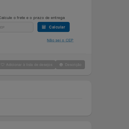
Calcule o frete e o prazo de entrega
Calcular
Não sei o CEP
Adicionar à lista de desejos
Descrição