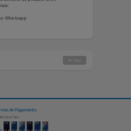
dano ou extravio de produto entre
dos canais:
 no nosso Whatsapp
Topo