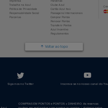
Conheça a Azul
Azul Fidelidade
Sobre a Azul
Conheça o Programa
Mapa de Rotas
Categorias
Azul Viagens
Cadastre-se
Imprensa
Parcerias
Trabalhe na Azul
Clube Azul
Política de Privacidade
Cartão Azul Itaú
Responsabilidade Social
Passagens Internacionais
Parcerias
Comprar Pontos
Renovar Pontos
Transferir Pontos
Azul Incentivo
Regulamentos
Voltar ao topo