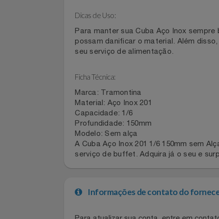
Ideal para uso em buffets, eventos,
Filmes
elegância e praticidade na hora de ser
Informática
Dicas de Uso:
Jardim
Para manter sua Cuba Aço Inox sempre
possam danificar o material. Além di
seu serviço de alimentação.
Jogos E Consoles
Ficha Técnica:
Livros
Marca: Tramontina
Malas E Mochilas
Material: Aço Inox 201
Capacidade: 1/6
Profundidade: 150mm
Mercado
Modelo: Sem alça
A Cuba Aço Inox 201 1/6 150mm sem A
Móveis
serviço de buffet. Adquira já o seu e
Natal