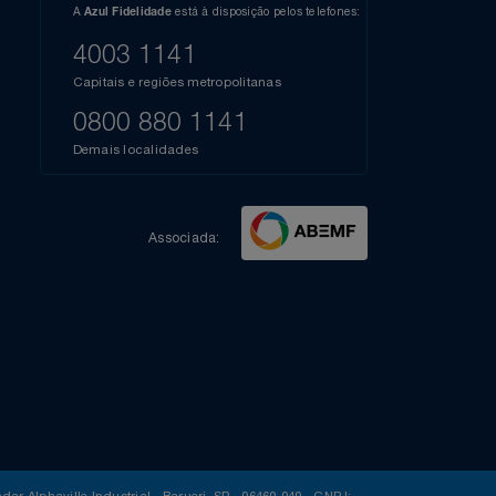
l do Youtube
Compartilhe sua experiência no Instagram
Dúvidas?
s
elos
A
está à disposição pelos telefones:
Azul Fidelidade
41),
AZUL
4003 1141
a que
iais
Capitais e regiões metropolitanas
te
mamos
0800 880 1141
m
Demais localidades
Associada: