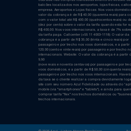
Curta nossa página no Facebook
COMPRAS EM REAIS: A taxa de emissão/conveniênc
cobrada nas compras realizadas através do website
balcões localizados nos aeroportos, lojas físicas, c
empresa. Aeroportos e Lojas físicas: Nos voos domés
valor da cobrança é de R$ 40,00 (quarenta reais) p
com o valor total até R$ 400,00 (quatrocentos reais)
(dez por cento) sobre o valor da tarifa quando esta f
R$ 400,00. Nos voos internacionais, a taxa é de 7% s
da tarifa paga. Callcenter (+55 11 4003-1118): O valor
cobrança é a partir de R$ 35,00 (trinta e cinco reais) 
passageiro e por trecho nos voos domésticos, e a pa
120,00 (cento e vinte reais) por passageiro e por tre
internacionais. Website: O valor da cobrança é a par
9,90
(nove reais e noventa centavos) por passageiro e por
voos domésticos, e a partir de R$ 50,00 (cinquenta re
passageiro e por trecho nos voos internacionais. H
da taxa se o cliente realizar a compra devidamente
site com seu número Azul Fidelidade ou através do 