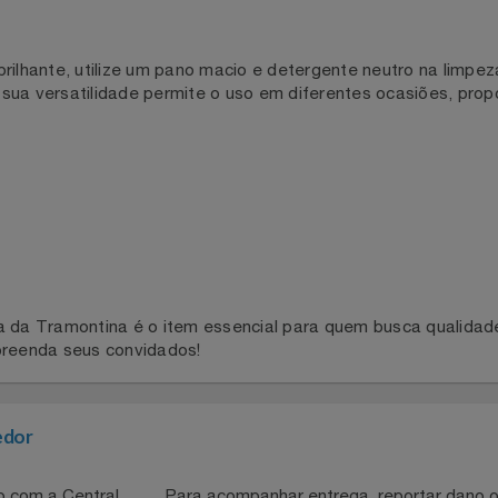
 restaurantes e até mesmo em casa. A Cuba Aço Inox 201 
vir.
 brilhante, utilize um pano macio e detergente neutro na 
sso, sua versatilidade permite o uso em diferentes ocasiõe
lça da Tramontina é o item essencial para quem busca qua
 surpreenda seus convidados!