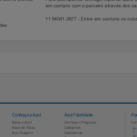
necedor
ntato com a Central
Para acompanhar entrega, reportar 
em contato com o parceiro através 
41
11 94041-2677 - Entre em contato
idades