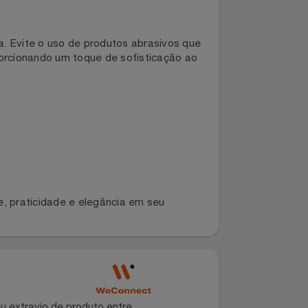
1/6 150mm sem Alça da Tramontina garante
limpeza. Evite o uso de produtos abrasivos que
s, proporcionando um toque de sofisticação ao
lidade, praticidade e elegância em seu