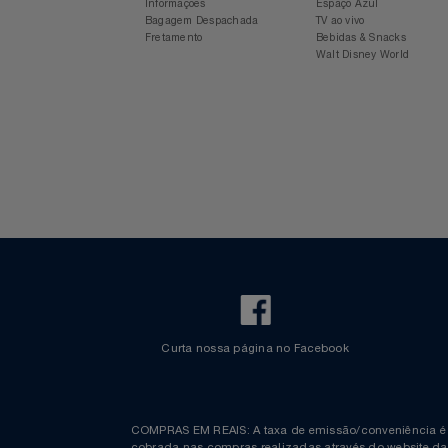
Relógios
Para sua viagem
Experiência Azul
Voos Internacionais
Ônibus
Saúde E Bem-Estar
Aplicativo Azul
Revista Azul
Check-in Mobile
Estacionamento Azul
TV
Informações
Espaço Azul
Bagagem Despachada
TV ao vivo
Fretamento
Bebidas & Snacks
Utilidades Industriais
Walt Disney World
Vestuário