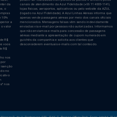
Siga-nos no Twitter
Inscreva-se no nosso cana
ia é
COMPRAS EM PONTOS e PONTOS + DINHEIRO: As reserva
 da Azul,
podem ser realizadas com pontos ou pontos + dinheiro p
allcenter da
canais de atendimento da Azul Fidelidade (+55 11 4003-11
ticos, o
lojas físicas, aeroportos, aplicativos ou pelo website da 
ara compras
(logado na Azul Fidelidade). A Azul Linhas Aéreas inform
 ou de 10%
apenas vende passagens aéreas por meio dos canais ofic
or superior a
mencionados. Mensagens falsas vêm sendo indevidamen
obre o valor
enviadas via e-mail por pessoas não autorizadas. Infor
 da
que não enviamos e-mails para concessão de passagens
por
aéreas mediante a apresentação de cupom numerado e
rtir de R$
guichês da companhia e solicita aos clientes que
cho nos voos
desconsiderem eventuais e-mails com tal conteúdo.
tir de R$
 trecho nos
ais) por
averá isenção
 logado no
“aplicativo