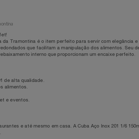
Tramontina
buffet!
ça da Tramontina é o item perfeito para servir com elegâ
os arredondados que facilitam a manipulação dos alimentos
om rebaixamento interno que proporcionam um encaixe perf
x 201 de alta qualidade.
o dos alimentos.
uffet e eventos.