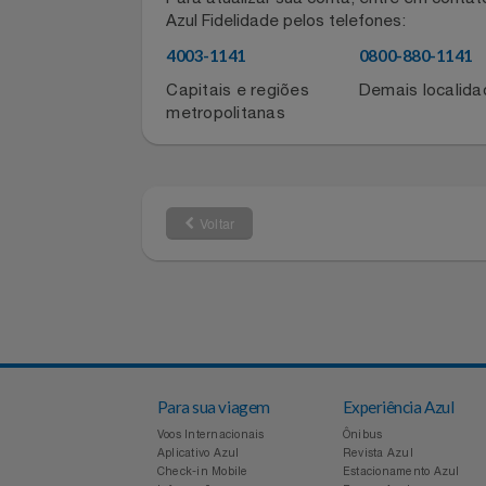
Informações de contato do for
Notebooks E Tablet
Para atualizar sua conta, entre em co
Óculos
Azul Fidelidade pelos telefones:
4003-1141
0800-880-11
Papelaria
Capitais e regiões
Demais local
metropolitanas
Páscoa
Perfumaria
Voltar
Perfume
Perfumes
Pet