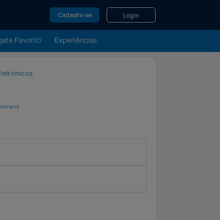
Cadastre-se
Login
u Resgate Favorito
Experiências
órios Eletrônicos
 Alça
por
WeConnect