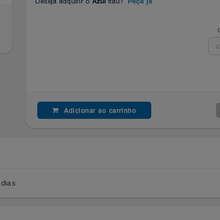
Deseja adquirir o
Itaú?
Azul
Peça já
Adicionar ao carrinho
a 2 dias