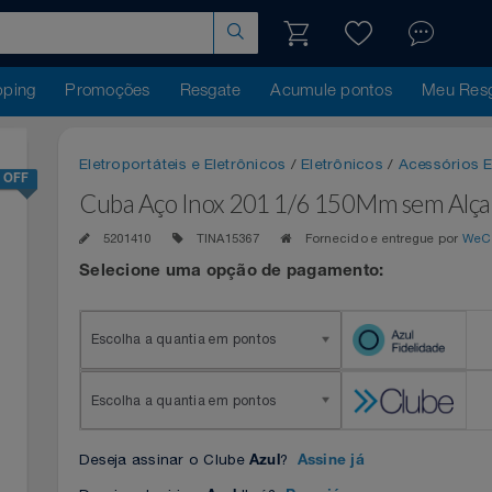
hopping
Promoções
Resgate
Acumule pontos
Me
Eletroportáteis e Eletrônicos
/
Eletrônicos
/
Acess
25% OFF
Cuba Aço Inox 201 1/6 150Mm sem
5201410
TINA15367
Fornecido e entregue 
Selecione uma opção de pagamento:
Escolha a quantia em pontos
Escolha a quantia em pontos
Deseja assinar o Clube
?
Azul
Assine já