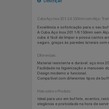
Celulares E Smartphone
SEU VALE TE ESPERANDO
Descrição
Cosméticos
TOP STORE 8.8
Cozinha
Cuba Aço Inox 201 1/6 150mm sem Alça - 
Excelência e sofisticação para o seu 
Doações
A Cuba Aço Inox 201 1/6 150mm sem Al
cuba é fácil de limpar e possui cant
Eletrodomésticos
seguro, graças às paredes laterais c
Eletroportáteis
Diferenciais:
Material resistente e durável: aço ino
Esportes
Facilidade na higienização e manusei
Design moderno e funcional.
Experiências
Compatível com diferentes tipos de b
Ferramentas
Mais sobre o Produto: