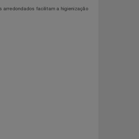
ntes em cozinhas profissionais, oferecendo
Cantos arredondados facilitam a higienização