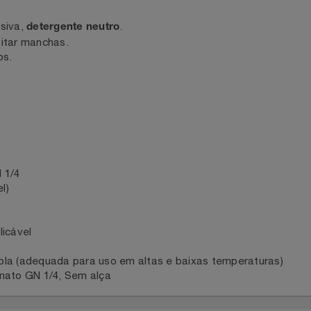
o
abrasiva,
.
detergente neutro
 evitar manchas.
gudos.
 GN 1/4
ável)
l
aplicável