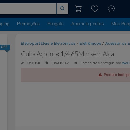
hopping
Promoções
Resgate
Acumule pontos
Me
Eletroportáteis e Eletrônicos
/
Eletrônicos
/
Acess
24% OFF
Cuba Aço Inox 1/4 65Mm sem Alça
5201198
TINA15142
Fornecido e entregue 
Produto 