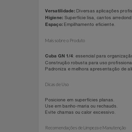
Filmes
Diferenciais
Informática
Diversas aplicações pro
Versatilidade:
Superfície lisa, cantos arre
Jardim
Higiene:
Empilhamento eficiente.
Espaço:
Jogos E Consoles
Mais sobre o Produto
Livros
: essencial para organiza
Cuba GN 1/4
Malas E Mochilas
Construção robusta para uso profissi
Padroniza e melhora apresentação de
Mercado
Dicas de Uso
Móveis
Posicione em superfícies planas.
Natal