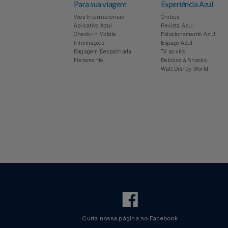
Para sua viagem
Experiência Azul
Voos Internacionais
Ônibus
Aplicativo Azul
Revista Azul
Check-in Mobile
Estacionamento Azul
Informações
Espaço Azul
Bagagem Despachada
TV ao vivo
Fretamento
Bebidas & Snacks
Walt Disney World