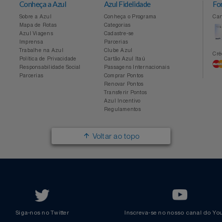
Conheça a Azul
Azul Fidelidade
Sobre a Azul
Conheça o Programa
Mapa de Rotas
Categorias
Azul Viagens
Cadastre-se
Imprensa
Parcerias
Trabalhe na Azul
Clube Azul
Política de Privacidade
Cartão Azul Itaú
Responsabilidade Social
Passagens Internacionais
Parcerias
Comprar Pontos
Renovar Pontos
Transferir Pontos
Azul Incentivo
Regulamentos
Voltar ao topo