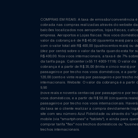
Curta nossa página no Facebook
COMPRAS EM REAIS: A taxa de emissão/conveniênc
cobrada nas compras realizadas através do website
balcões localizados nos aeroportos, lojas físicas, c
empresa. Aeroportos e Lojas físicas: Nos voos domés
valor da cobrança é de R$ 40,00 (quarenta reais) p
com o valor total até R$ 400,00 (quatrocentos reais)
(dez por cento) sobre o valor da tarifa quando esta f
R$ 400,00. Nos voos internacionais, a taxa é de 7% s
da tarifa paga. Callcenter (+55 11 4003-1118): O valor
cobrança é a partir de R$ 35,00 (trinta e cinco reais) 
passageiro e por trecho nos voos domésticos, e a pa
120,00 (cento e vinte reais) por passageiro e por tre
internacionais. Website: O valor da cobrança é a par