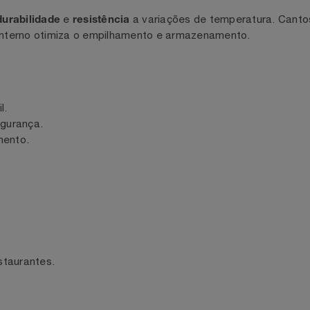
da
é ideal para servir e conservar pratos que
Tramontina
nte
e
a variações de temperatura. 
durabilidade
resistência
to interno otimiza o empilhamento e armazenamento.
útil.
 e segurança.
lhamento.
, restaurantes.