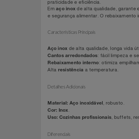
Celulares E Smartphone
SEU VALE TE ESPERANDO
A
Cuba Aço Inox 1/4 65mm sem Alça
praticidade e eficiência.
Cosméticos
TOP STORE 8.8
Em
de alta qualidade, gara
aço inox
e segurança alimentar. O rebaixamen
Cozinha
Características Principais
Doações
de alta qualidade, longa vida 
Aço inox
Eletrodomésticos
: fácil limpeza
Cantos arredondados
: otimiza empi
Rebaixamento interno
Eletroportáteis
Alta
a temperatura.
resistência
Esportes
Detalhes Adicionais
Experiências
, robusto.
Material:
Aço inoxidável
.
Cor:
Inox
Ferramentas
, buffets
Uso:
Cozinhas profissionais