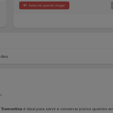
Avise-me quando chegar
a 2 dias
ntina