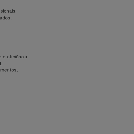
fissionais.
dondados.
ção e eficiência.
onal.
 alimentos.