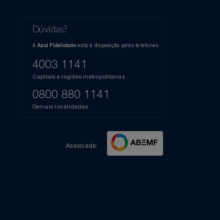
l do Youtube
Compartilhe sua experiência no Instagram
Dúvidas?
s
elos
A
está à disposição pelos telefones:
Azul Fidelidade
41),
AZUL
4003 1141
a que
iais
Capitais e regiões metropolitanas
te
mamos
0800 880 1141
m
Demais localidades