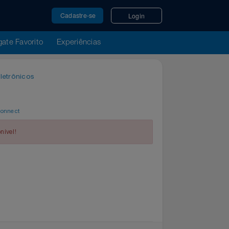
Cadastre-se
Login
u Resgate Favorito
Experiências
órios Eletrônicos
por
WeConnect
indisponível!