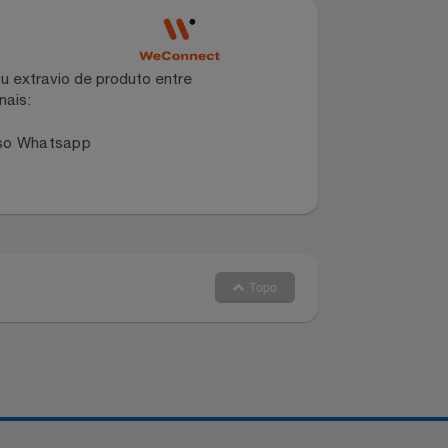
)
dano ou extravio de produto entre
dos canais:
 no nosso Whatsapp
Topo