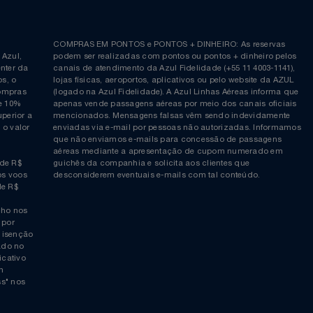
Siga-nos no Twitter
Inscreva-se no nosso cana
ia é
COMPRAS EM PONTOS e PONTOS + DINHEIRO: As reserva
 da Azul,
podem ser realizadas com pontos ou pontos + dinheiro p
allcenter da
canais de atendimento da Azul Fidelidade (+55 11 4003-11
ticos, o
lojas físicas, aeroportos, aplicativos ou pelo website da 
ara compras
(logado na Azul Fidelidade). A Azul Linhas Aéreas inform
 ou de 10%
apenas vende passagens aéreas por meio dos canais ofic
or superior a
mencionados. Mensagens falsas vêm sendo indevidamen
obre o valor
enviadas via e-mail por pessoas não autorizadas. Infor
 da
que não enviamos e-mails para concessão de passagens
por
aéreas mediante a apresentação de cupom numerado e
rtir de R$
guichês da companhia e solicita aos clientes que
cho nos voos
desconsiderem eventuais e-mails com tal conteúdo.
tir de R$