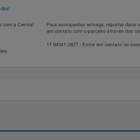
Ampla (adequada para uso em altas e baixas temperaturas
Formato GN 1/4, Sem alça
necedor
ntato com a Central
Para acompanhar entrega, reportar 
em contato com o parceiro através 
41
11 94041-2677 - Entre em contato
idades