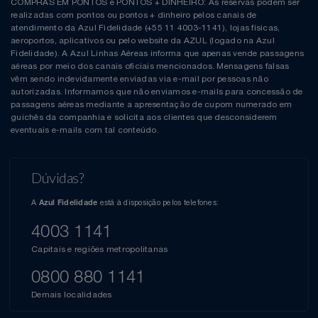
COMPRAS EM PONTOS e PONTOS + DINHEIRO: As reservas podem ser
realizadas com pontos ou pontos + dinheiro pelos canais de
atendimento da Azul Fidelidade (+55 11 4003-1141), lojas físicas,
aeroportos, aplicativos ou pelo website da AZUL (logado na Azul
Fidelidade). A Azul Linhas Aéreas informa que apenas vende passagens
aéreas por meio dos canais oficiais mencionados. Mensagens falsas
vêm sendo indevidamente enviadas via e-mail por pessoas não
autorizadas. Informamos que não enviamos e-mails para concessão de
passagens aéreas mediante a apresentação de cupom numerado em
guichês da companhia e solicita aos clientes que desconsiderem
eventuais e-mails com tal conteúdo.
Dúvidas?
A
está à disposição pelos telefones:
Azul Fidelidade
4003 1141
Capitais e regiões metropolitanas
0800 880 1141
Demais localidades