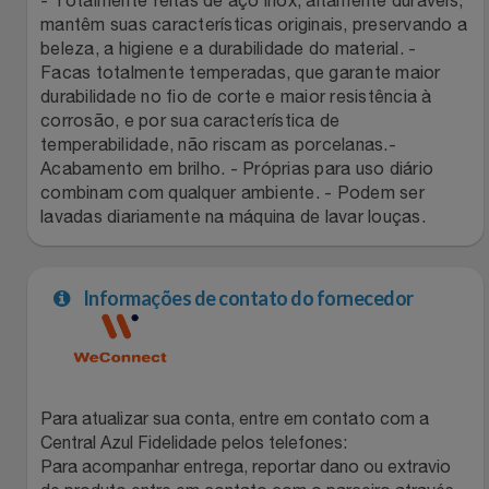
mantêm suas características originais, preservando a
Filmes
Lity
Netshoes
beleza, a higiene e a durabilidade do material. -
Facas totalmente temperadas, que garante maior
Informática
durabilidade no fio de corte e maior resistência à
Loccitane Au Bresil
Pet Love Saúde
corrosão, e por sua característica de
temperabilidade, não riscam as porcelanas.-
Jardim
Loccitane En Provence
Ponto Frio
Acabamento em brilho. - Próprias para uso diário
combinam com qualquer ambiente. - Podem ser
Jogos E Consoles
Magalu
Pontos Por Opiniões
lavadas diariamente na máquina de lavar louças.
Livros
Meu Resgate Favorito
Portal Das Malas
Informações de contato do fornecedor
Malas E Mochilas
Mondial
Renner
Mercado
Mormaii
Sams Club
Para atualizar sua conta, entre em contato com a
Móveis
Multi
Topstore
Central Azul Fidelidade pelos telefones:
Para acompanhar entrega, reportar dano ou extravio