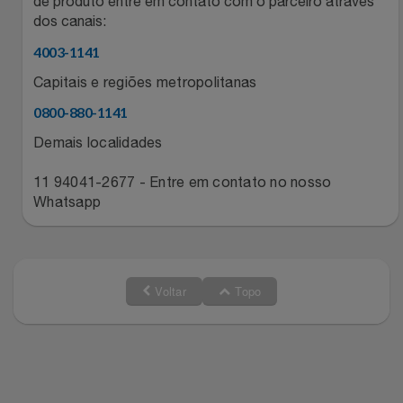
de produto entre em contato com o parceiro através
Natal
Natura
dos canais:
Notebooks E Tablet
4003-1141
Netshoes
Capitais e regiões metropolitanas
Óculos
Oster
0800-880-1141
Demais localidades
Papelaria
Perfumes & Cosméticos
11 94041-2677 - Entre em contato no nosso
Páscoa
Ponto Frio
Whatsapp
Perfumaria
Portal Das Malas
Perfume
Porto Brasil
Voltar
Topo
Perfumes
Renner
Pet
Safe – Escola De Aviação