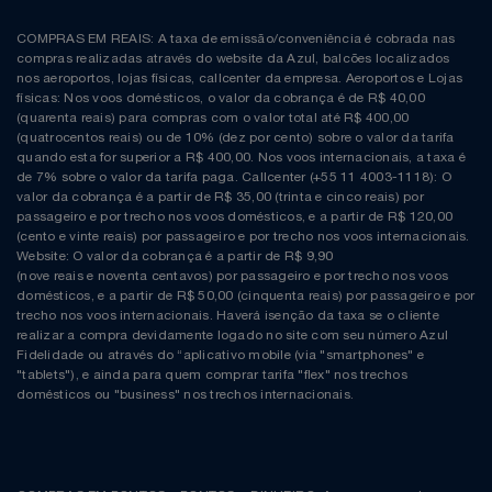
COMPRAS EM REAIS: A taxa de emissão/conveniência é cobrada nas
compras realizadas através do website da Azul, balcões localizados
nos aeroportos, lojas físicas, callcenter da empresa. Aeroportos e Lojas
físicas: Nos voos domésticos, o valor da cobrança é de R$ 40,00
(quarenta reais) para compras com o valor total até R$ 400,00
(quatrocentos reais) ou de 10% (dez por cento) sobre o valor da tarifa
quando esta for superior a R$ 400,00. Nos voos internacionais, a taxa é
de 7% sobre o valor da tarifa paga. Callcenter (+55 11 4003-1118): O
valor da cobrança é a partir de R$ 35,00 (trinta e cinco reais) por
passageiro e por trecho nos voos domésticos, e a partir de R$ 120,00
(cento e vinte reais) por passageiro e por trecho nos voos internacionais.
Website: O valor da cobrança é a partir de R$ 9,90
(nove reais e noventa centavos) por passageiro e por trecho nos voos
domésticos, e a partir de R$ 50,00 (cinquenta reais) por passageiro e por
trecho nos voos internacionais. Haverá isenção da taxa se o cliente
realizar a compra devidamente logado no site com seu número Azul
Fidelidade ou através do “aplicativo mobile (via "smartphones" e
"tablets"), e ainda para quem comprar tarifa "flex" nos trechos
domésticos ou "business" nos trechos internacionais.