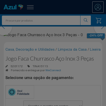
Azul Fidelidade
evious
Nex
Shopping
-24% OFF
Promoções
Casa, Decoração e Utilidades
/
Limpeza da Casa
/
Lixeira
ATÉ 50% OFF DIA DOS PAIS
Jogo Faca Churrasco Aço Inox 3 Peças
Departamentos
5201172
TINA15113
Ar E Ventilação
DIA DOS PAIS ATÉ 60% OFF
Fornecido e entregue por
WeConnect
Resgate
Selecione uma opção de pagamento:
Artesanato
ENTRETENIMENTO PARA TODOS
All Accor
Acumule Pontos
Artigos Para Festa
EXPERÊNCIAS VIVIDAS AO VIVO
Asics
Abastece Aí
Meu Resgate Favorito
Áudio E Som
MARATONA DE DESCONTOS 80% OFF
Associação Voar
Accor