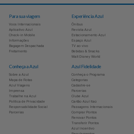
Relógios
Stanley Pmi
Para sua viagem
Experiência Azul
Saúde E Bem-Estar
The Bar
Voos Internacionais
Ônibus
Aplicativo Azul
Revista Azul
Check-in Mobile
Estacionamento Azul
TV
Top Store
Informações
Espaço Azul
Bagagem Despachada
TV ao vivo
Fretamento
Bebidas & Snacks
Utilidades Industriais
Tramontina
Walt Disney World
Conheça a Azul
Azul Fidelidade
Vestuário
Três Corações
Sobre a Azul
Conheça o Programa
Mapa de Rotas
Categorias
Weconnect
Azul Viagens
Cadastre-se
Imprensa
Parcerias
Trabalhe na Azul
Clube Azul
Política de Privacidade
Cartão Azul Itaú
Responsabilidade Social
Passagens Internacionais
Parcerias
Comprar Pontos
Renovar Pontos
Transferir Pontos
Azul Incentivo
Regulamentos