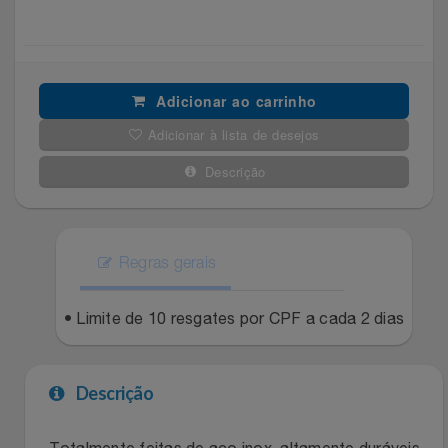
Celulares E Smartphone
Easylive
Estoque
Cosméticos
Electrolux
Extra
Adicionar ao carrinho
Cozinha
Extra
Individual
Adicionar à lista de desejos
Doações
Descrição
Fortaleza
Insider
Eletrodomésticos
Gama Italy
John John
Regras gerais
Eletroportáteis
Giftty
Le Lis
• Limite de 10 resgates por CPF a cada 2 dias
Esportes
Havanna
Magalu
Experiências
Hospital De Amor
Méliuz
Descrição
Ferramentas
Jbl
Natura
- Totalmente feitas de aço inox, altamente duráveis,