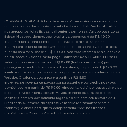
COMPRAS EM REAIS: A taxa de emissão/conveniência é cobrada nas
compras realizadas através do website da Azul, balcões localizados
nos aeroportos, lojas físicas, callcenter da empresa. Aeroportos e Lojas
físicas: Nos voos domésticos, o valor da cobrança é de R$ 40,00
(quarenta reais) para compras com o valor total até R$ 400,00
(quatrocentos reais) ou de 10% (dez por cento) sobre o valor da tarifa
quando esta for superior a R$ 400,00. Nos voos internacionais, a taxa é
de 7% sobre o valor da tarifa paga. Callcenter (+55 11 4003-1118): O
valor da cobrança é a partir de R$ 35,00 (trinta e cinco reais) por
passageiro e por trecho nos voos domésticos, e a partir de R$ 120,00
(cento e vinte reais) por passageiro e por trecho nos voos internacionais.
Website: O valor da cobrança é a partir de R$ 9,90
(nove reais e noventa centavos) por passageiro e por trecho nos voos
domésticos, e a partir de R$ 50,00 (cinquenta reais) por passageiro e por
trecho nos voos internacionais. Haverá isenção da taxa se o cliente
realizar a compra devidamente logado no site com seu número Azul
Fidelidade ou através do “aplicativo mobile (via "smartphones" e
"tablets"), e ainda para quem comprar tarifa "flex" nos trechos
domésticos ou "business" nos trechos internacionais.