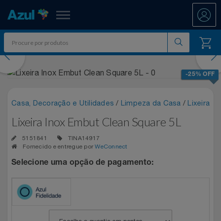
Azul Fidelidade
evious
Nex
Shopping
-25% OFF
Promoções
Casa, Decoração e Utilidades
/
Limpeza da Casa
/
Lixeira
7.8 PAYDAY
Lixeira Inox Embut Clean Square 5L
Departamentos
5151841
TINA14917
Ar E Ventilação
ATÉ 50% OFF DIA DOS PAIS
Fornecido e entregue por
WeConnect
Resgate
Selecione uma opção de pagamento:
Artesanato
CASAS BAHIA 8.8
All Accor
Acumule Pontos
Artigos Para Festa
DIA DOS PAIS ATÉ 60% OFF
Asics
Abastece Aí
Meu Resgate Favorito
Áudio E Som
ENTRETENIMENTO PARA TODOS
Associação Voar
Accor