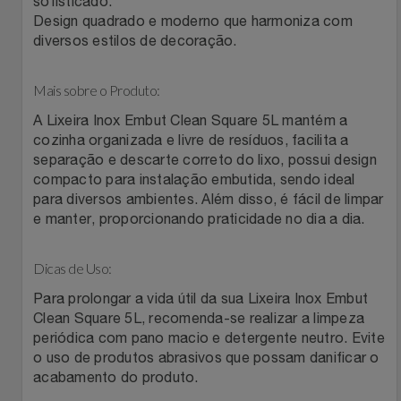
sofisticado.
Natal
Natura
Design quadrado e moderno que harmoniza com
diversos estilos de decoração.
Notebooks E Tablet
Netshoes
Mais sobre o Produto:
Óculos
Oster
A Lixeira Inox Embut Clean Square 5L mantém a
cozinha organizada e livre de resíduos, facilita a
Papelaria
Perfumes & Cosméticos
separação e descarte correto do lixo, possui design
compacto para instalação embutida, sendo ideal
Páscoa
Ponto Frio
para diversos ambientes. Além disso, é fácil de limpar
e manter, proporcionando praticidade no dia a dia.
Perfumaria
Portal Das Malas
Dicas de Uso:
Perfume
Porto Brasil
Para prolongar a vida útil da sua Lixeira Inox Embut
Clean Square 5L, recomenda-se realizar a limpeza
Perfumes
Renner
periódica com pano macio e detergente neutro. Evite
o uso de produtos abrasivos que possam danificar o
Pet
acabamento do produto.
Safe – Escola De Aviação