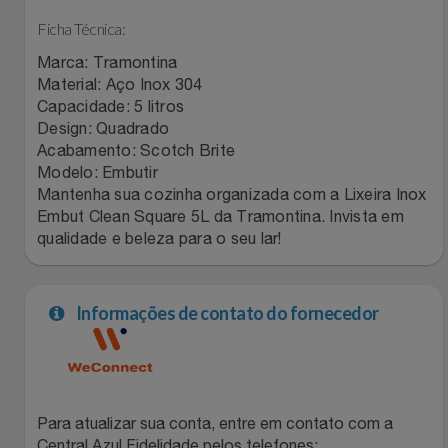
Relógios
Stanley Pmi
Ficha Técnica:
Marca: Tramontina
Saúde E Bem-Estar
The Bar
Material: Aço Inox 304
Capacidade: 5 litros
TV
Design: Quadrado
Top Store
Acabamento: Scotch Brite
Modelo: Embutir
Utilidades Industriais
Tramontina
Mantenha sua cozinha organizada com a Lixeira Inox
Embut Clean Square 5L da Tramontina. Invista em
Vestuário
Três Corações
qualidade e beleza para o seu lar!
Weconnect
Informações de contato do fornecedor
Para atualizar sua conta, entre em contato com a
Central Azul Fidelidade pelos telefones: