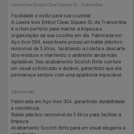
Lixeira Inox Embut Clean Square 5L - Tramontina
Filmes
Lity
Netshoes
Facilidade e estilo para sua cozinha!
A Lixeira Inox Embut Clean Square 5L da Tramontina
Informática
Loccitane Au Bresil
Pet Love Saúde
é o item perfeito para manter a limpeza e
organização da sua cozinha em dia. Fabricada em
Jardim
Aço Inox 304, essa lixeira possui um balde plástico
Loccitane En Provence
Ponto Frio
removível de 5 litros, facilitando a coleta e descarte
dos resíduos e mantendo o ambiente ainda mais
Jogos E Consoles
Magalu
Pontos Por Opiniões
agradável. Seu acabamento Scotch Brite confere
um visual sofisticado e durável, garantindo que ela
Livros
Meu Resgate Favorito
Portal Das Malas
permaneça sempre com uma aparência impecável.
Malas E Mochilas
Mondial
Renner
Diferenciais:
Fabricada em Aço Inox 304, garantindo durabilidade
Mercado
Mormaii
Sams Club
e resistência.
Balde plástico removível de 5 litros para facilitar a
Móveis
Multi
Topstore
limpeza.
Acabamento Scotch Brite para um visual elegante e