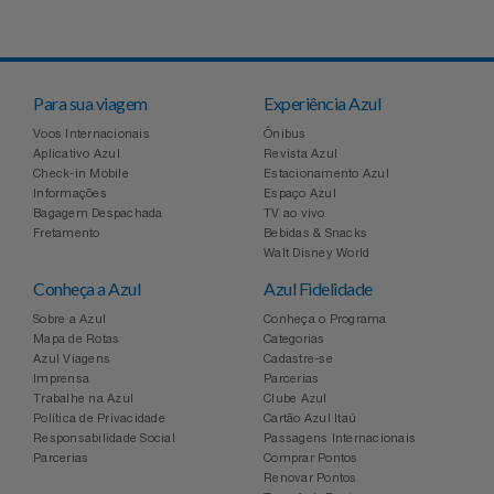
Para sua viagem
Experiência Azul
Voos Internacionais
Ônibus
Aplicativo Azul
Revista Azul
Check-in Mobile
Estacionamento Azul
Informações
Espaço Azul
Bagagem Despachada
TV ao vivo
Fretamento
Bebidas & Snacks
Walt Disney World
Conheça a Azul
Azul Fidelidade
Sobre a Azul
Conheça o Programa
Mapa de Rotas
Categorias
Azul Viagens
Cadastre-se
Imprensa
Parcerias
Trabalhe na Azul
Clube Azul
Política de Privacidade
Cartão Azul Itaú
Responsabilidade Social
Passagens Internacionais
Parcerias
Comprar Pontos
Renovar Pontos