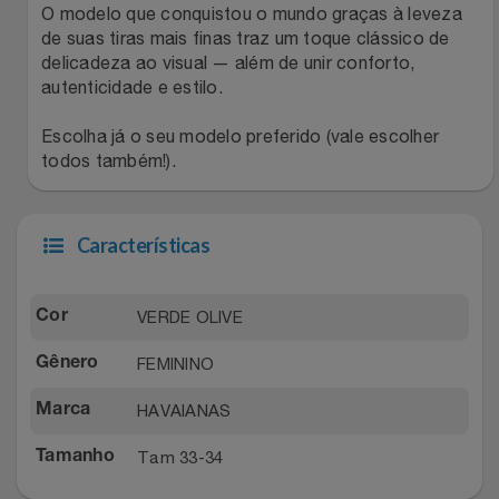
Natal
Natura
O modelo que conquistou o mundo graças à leveza
de suas tiras mais finas traz um toque clássico de
Notebooks E Tablet
delicadeza ao visual — além de unir conforto,
Netshoes
autenticidade e estilo.
Óculos
Oster
Escolha já o seu modelo preferido (vale escolher
todos também!).
Papelaria
Perfumes & Cosméticos
Páscoa
Ponto Frio
Características
Perfumaria
Portal Das Malas
VERDE OLIVE
Cor
Perfume
Porto Brasil
FEMININO
Gênero
Perfumes
Renner
HAVAIANAS
Marca
Tam 33-34
Tamanho
Pet
Safe – Escola De Aviação