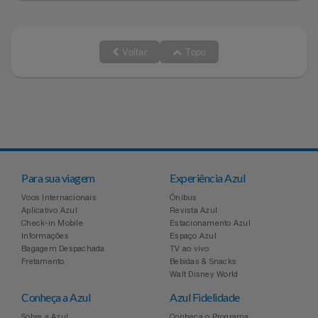
Relógios
Stanley Pmi
Voltar
Topo
Saúde E Bem-Estar
The Bar
TV
Top Store
Utilidades Industriais
Tramontina
Vestuário
Três Corações
Para sua viagem
Experiência Azul
Voos Internacionais
Ônibus
Weconnect
Aplicativo Azul
Revista Azul
Check-in Mobile
Estacionamento Azul
Informações
Espaço Azul
Bagagem Despachada
TV ao vivo
Fretamento
Bebidas & Snacks
Walt Disney World
Conheça a Azul
Azul Fidelidade
Sobre a Azul
Conheça o Programa