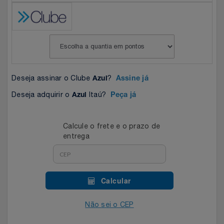
Celulares E Smartphone
Easylive
Estoque
Cosméticos
Electrolux
Extra
Cozinha
Extra
Individual
Deseja assinar o Clube
?
Azul
Assine já
Doações
Fortaleza
Insider
Deseja adquirir o
Itaú?
Azul
Peça já
Eletrodomésticos
Gama Italy
John John
Calcule o frete e o prazo de
entrega
Eletroportáteis
Giftty
Le Lis
Esportes
Havanna
Magalu
Calcular
Experiências
Hospital De Amor
Méliuz
Não sei o CEP
Ferramentas
Jbl
Natura