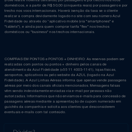
(nove reais e noventa centavos) por passageiro e por trecho nos voos
domésticos, e a partir de R$ 50,00 (cinquenta reais) por passageiro e por
trecho nos voos internacionais. Haverá isenção da taxa se o cliente
realizar a compra devidamente logado no site com seu número Azul
Fidelidade ou através do “aplicativo mobile (via "smartphones" e
"tablets"), e ainda para quem comprar tarifa "flex" nos trechos
domésticos ou "business" nos trechos internacionais.
COMPRAS EM PONTOS e PONTOS + DINHEIRO: As reservas podem ser
realizadas com pontos ou pontos + dinheiro pelos canais de
atendimento da Azul Fidelidade (+55 11 4003-1141), lojas físicas,
aeroportos, aplicativos ou pelo website da AZUL (logado na Azul
Fidelidade). A Azul Linhas Aéreas informa que apenas vende passagens
aéreas por meio dos canais oficiais mencionados. Mensagens falsas
vêm sendo indevidamente enviadas via e-mail por pessoas não
autorizadas. Informamos que não enviamos e-mails para concessão de
passagens aéreas mediante a apresentação de cupom numerado em
guichês da companhia e solicita aos clientes que desconsiderem
eventuais e-mails com tal conteúdo.
Dúvidas?