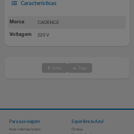
Natal
Natura
Características
Notebooks E Tablet
Netshoes
CADENCE
Marca
Óculos
Oster
220 V
Voltagem
Papelaria
Perfumes & Cosméticos
Páscoa
Ponto Frio
Voltar
Topo
Perfumaria
Portal Das Malas
Perfume
Porto Brasil
Perfumes
Renner
Para sua viagem
Experiência Azul
Pet
Safe – Escola De Aviação
Voos Internacionais
Ônibus