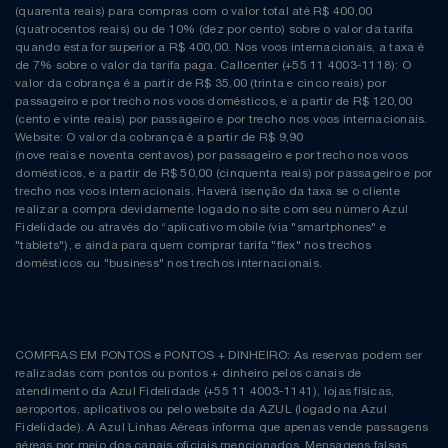
(quarenta reais) para compras com o valor total até R$ 400,00
(quatrocentos reais) ou de 10% (dez por cento) sobre o valor da tarifa
quando esta for superior a R$ 400,00. Nos voos internacionais, a taxa é
de 7% sobre o valor da tarifa paga. Callcenter (+55 11 4003-1118): O
valor da cobrança é a partir de R$ 35,00 (trinta e cinco reais) por
passageiro e por trecho nos voos domésticos, e a partir de R$ 120,00
(cento e vinte reais) por passageiro e por trecho nos voos internacionais.
Website: O valor da cobrança é a partir de R$ 9,90
(nove reais e noventa centavos) por passageiro e por trecho nos voos
domésticos, e a partir de R$ 50,00 (cinquenta reais) por passageiro e por
trecho nos voos internacionais. Haverá isenção da taxa se o cliente
realizar a compra devidamente logado no site com seu número Azul
Fidelidade ou através do “aplicativo mobile (via "smartphones" e
"tablets"), e ainda para quem comprar tarifa "flex" nos trechos
domésticos ou "business" nos trechos internacionais.
COMPRAS EM PONTOS e PONTOS + DINHEIRO: As reservas podem ser
realizadas com pontos ou pontos + dinheiro pelos canais de
atendimento da Azul Fidelidade (+55 11 4003-1141), lojas físicas,
aeroportos, aplicativos ou pelo website da AZUL (logado na Azul
Fidelidade). A Azul Linhas Aéreas informa que apenas vende passagens
aéreas por meio dos canais oficiais mencionados. Mensagens falsas