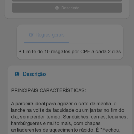
Celulares E Smartphone
SEU VALE TE ESPERANDO
Easylive
Estoque
Descrição
Cosméticos
TOP STORE 8.8
Electrolux
Extra
Cozinha
Regras gerais
Extra
Individual
Doações
• Limite de 10 resgates por CPF a cada 2 dias
Fortaleza
Insider
Eletrodomésticos
Gama Italy
John John
Descrição
Eletroportáteis
Giftty
Le Lis
PRINCIPAIS CARACTERÍSTICAS:
Esportes
Havanna
Magalu
A parceira ideal para agilizar o café da manhã, o
lanche na volta da faculdade ou um jantar no fim do
Experiências
Hospital De Amor
Méliuz
dia, sem perder tempo. Sanduíches, carnes, legumes,
hambúrgueres e muito mais, com chapas
Ferramentas
Jbl
Natura
antiaderentes de aquecimento rápido. É "Fechou,