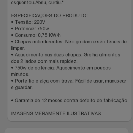
esquentou.Abriu, curtiu."
Filmes
Lity
Netshoes
ESPECIFICAÇÕES DO PRODUTO:
• Tensão: 220V
Informática
Loccitane Au Bresil
Pet Love Saúde
• Potência: 750w
• Consumo: 0,75 KW/h
Jardim
• Chapas antiaderentes: Não grudam e são fáceis de
Loccitane En Provence
Ponto Frio
limpar.
• Aquecimento nas duas chapas: Grelha alimentos
Jogos E Consoles
Magalu
Pontos Por Opiniões
dos 2 lados com mais rapidez.
• 750w de potência: Aquecimento em poucos
Livros
Meu Resgate Favorito
Portal Das Malas
minutos.
• Porta fio e alça com trava: Fácil de usar, manusear
Malas E Mochilas
e guardar.
Mondial
Renner
• Garantia de 12 meses contra defeito de fabricação
Mercado
Mormaii
Sams Club
IMAGENS MERAMENTE ILUSTRATIVAS
Móveis
Multi
Topstore