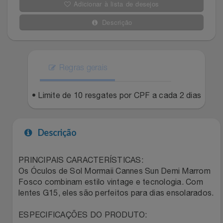
Adicionar à lista de desejos
Filmes
Lity
Netshoes
Descrição
Informática
Loccitane Au Bresil
Pet Love Saúde
Jardim
Regras gerais
Loccitane En Provence
Ponto Frio
Jogos E Consoles
• Limite de 10 resgates por CPF a cada 2 dias
Magalu
Pontos Por Opiniões
Livros
Meu Resgate Favorito
Portal Das Malas
Descrição
Malas E Mochilas
Mondial
Renner
PRINCIPAIS CARACTERÍSTICAS:
Os Óculos de Sol Mormaii Cannes Sun Demi Marrom
Mercado
Mormaii
Sams Club
Fosco combinam estilo vintage e tecnologia. Com
lentes G15, eles são perfeitos para dias ensolarados.
Móveis
Multi
Topstore
ESPECIFICAÇÕES DO PRODUTO: