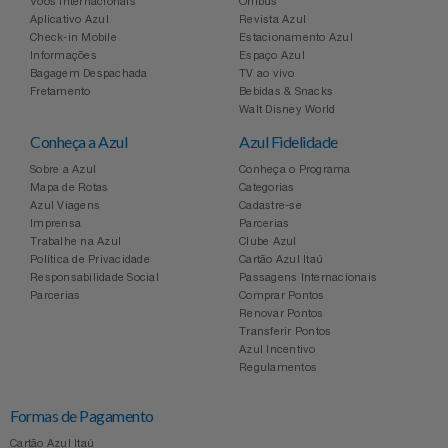
Voos Internacionais
Ônibus
Aplicativo Azul
Revista Azul
Check-in Mobile
Estacionamento Azul
Informações
Espaço Azul
Bagagem Despachada
TV ao vivo
Fretamento
Bebidas & Snacks
Walt Disney World
Conheça a Azul
Azul Fidelidade
Sobre a Azul
Conheça o Programa
Mapa de Rotas
Categorias
Azul Viagens
Cadastre-se
Imprensa
Parcerias
Trabalhe na Azul
Clube Azul
Política de Privacidade
Cartão Azul Itaú
Responsabilidade Social
Passagens Internacionais
Parcerias
Comprar Pontos
Renovar Pontos
Transferir Pontos
Azul Incentivo
Regulamentos
Formas de Pagamento
Cartão Azul Itaú