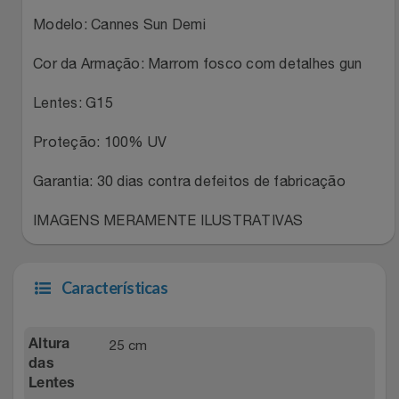
Natal
Natura
Modelo: Cannes Sun Demi
Notebooks E Tablet
Netshoes
Cor da Armação: Marrom fosco com detalhes gun
Óculos
Oster
Lentes: G15
Papelaria
Proteção: 100% UV
Perfumes & Cosméticos
Garantia: 30 dias contra defeitos de fabricação
Páscoa
Ponto Frio
IMAGENS MERAMENTE ILUSTRATIVAS
Perfumaria
Portal Das Malas
Perfume
Porto Brasil
Características
Perfumes
Renner
25 cm
Altura
das
Pet
Safe – Escola De Aviação
Lentes