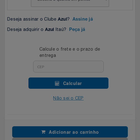
Celulares E Smartphone
SEU VALE TE ESPERANDO
Easylive
Estoque
Deseja assinar o Clube
?
Azul
Assine já
Cosméticos
TOP STORE 8.8
Electrolux
Extra
Deseja adquirir o
Itaú?
Azul
Peça já
Cozinha
Extra
Individual
Calcule o frete e o prazo de
Doações
Fortaleza
Insider
entrega
Eletrodomésticos
Gama Italy
John John
Calcular
Eletroportáteis
Giftty
Le Lis
Não sei o CEP
Esportes
Havanna
Magalu
Experiências
Hospital De Amor
Méliuz
Adicionar ao carrinho
Ferramentas
Jbl
Natura