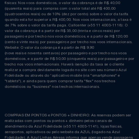
físicas: Nos voos domésticos, o valor da cobrança é de R$ 40,00
(quarenta reais) para compras com o valor total até R$ 400,00
(quatrocentos reais) ou de 10% (dez por cento) sobre o valor da tarifa
quando esta for superior a R$ 400,00. Nos voos internacionais, a taxa é
de 7% sobre o valor da tarifa paga. Callcenter (+55 11 4003-1118): O
valor da cobrança é a partir de R$ 35,00 (trinta e cinco reais) por
passageiro e por trecho nos voos domésticos, e a partir de R$ 120,00
(cento e vinte reais) por passageiro e por trecho nos voos internacionais.
Website: O valor da cobrança é a partir de R$ 9,90
(nove reais e noventa centavos) por passageiro e por trecho nos voos
domésticos, e a partir de R$ 50,00 (cinquenta reais) por passageiro e por
trecho nos voos internacionais. Haverá isenção da taxa se o cliente
realizar a compra devidamente logado no site com seu número Azul
Fidelidade ou através do “aplicativo mobile (via "smartphones" e
"tablets"), e ainda para quem comprar tarifa "flex" nos trechos
domésticos ou "business" nos trechos internacionais.
COMPRAS EM PONTOS e PONTOS + DINHEIRO: As reservas podem ser
realizadas com pontos ou pontos + dinheiro pelos canais de
atendimento da Azul Fidelidade (+55 11 4003-1141), lojas físicas,
aeroportos, aplicativos ou pelo website da AZUL (logado na Azul
Fidelidade). A Azul Linhas Aéreas informa que apenas vende passagens