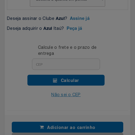
Celulares E Smartphone
SEU VALE TE ESPERANDO
Easylive
Estoque
Deseja assinar o Clube
?
Azul
Assine já
Cosméticos
TOP STORE 8.8
Electrolux
Extra
Deseja adquirir o
Itaú?
Azul
Peça já
Cozinha
Extra
Individual
Calcule o frete e o prazo de
Doações
Fortaleza
Insider
entrega
Eletrodomésticos
Gama Italy
John John
Calcular
Eletroportáteis
Giftty
Le Lis
Não sei o CEP
Esportes
Havanna
Magalu
Experiências
Hospital De Amor
Méliuz
Adicionar ao carrinho
Ferramentas
Jbl
Natura