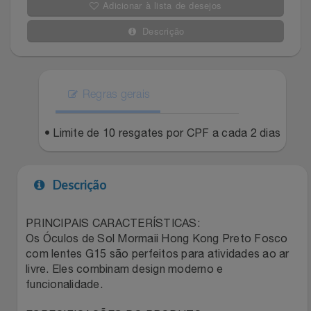
Adicionar à lista de desejos
Filmes
Lity
Netshoes
Descrição
Informática
Loccitane Au Bresil
Pet Love Saúde
Jardim
Regras gerais
Loccitane En Provence
Ponto Frio
Jogos E Consoles
• Limite de 10 resgates por CPF a cada 2 dias
Magalu
Pontos Por Opiniões
Livros
Meu Resgate Favorito
Portal Das Malas
Descrição
Malas E Mochilas
Mondial
Renner
PRINCIPAIS CARACTERÍSTICAS:
Os Óculos de Sol Mormaii Hong Kong Preto Fosco
Mercado
Mormaii
Sams Club
com lentes G15 são perfeitos para atividades ao ar
livre. Eles combinam design moderno e
Móveis
Multi
Topstore
funcionalidade.