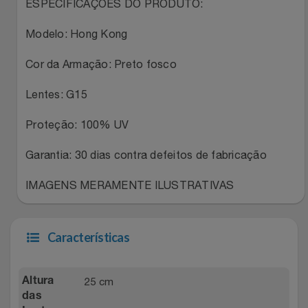
Natal
Natura
ESPECIFICAÇÕES DO PRODUTO:
Modelo: Hong Kong
Notebooks E Tablet
Netshoes
Cor da Armação: Preto fosco
Óculos
Oster
Lentes: G15
Papelaria
Perfumes & Cosméticos
Proteção: 100% UV
Páscoa
Ponto Frio
Garantia: 30 dias contra defeitos de fabricação
Perfumaria
Portal Das Malas
IMAGENS MERAMENTE ILUSTRATIVAS
Perfume
Porto Brasil
Características
Perfumes
Renner
25 cm
Altura
Pet
Safe – Escola De Aviação
das