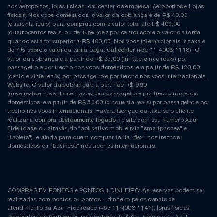
nos aeroportos, lojas físicas, callcenter da empresa. Aeroportos e Lojas
físicas: Nos voos domésticos, o valor da cobrança é de R$ 40,00
(quarenta reais) para compras com o valor total até R$ 400,00
(quatrocentos reais) ou de 10% (dez por cento) sobre o valor da tarifa
quando esta for superior a R$ 400,00. Nos voos internacionais, a taxa é
de 7% sobre o valor da tarifa paga. Callcenter (+55 11 4003-1118): O
valor da cobrança é a partir de R$ 35,00 (trinta e cinco reais) por
passageiro e por trecho nos voos domésticos, e a partir de R$ 120,00
(cento e vinte reais) por passageiro e por trecho nos voos internacionais.
Website: O valor da cobrança é a partir de R$ 9,90
(nove reais e noventa centavos) por passageiro e por trecho nos voos
domésticos, e a partir de R$ 50,00 (cinquenta reais) por passageiro e por
trecho nos voos internacionais. Haverá isenção da taxa se o cliente
realizar a compra devidamente logado no site com seu número Azul
Fidelidade ou através do “aplicativo mobile (via "smartphones" e
"tablets"), e ainda para quem comprar tarifa "flex" nos trechos
domésticos ou "business" nos trechos internacionais.
COMPRAS EM PONTOS e PONTOS + DINHEIRO: As reservas podem ser
realizadas com pontos ou pontos + dinheiro pelos canais de
atendimento da Azul Fidelidade (+55 11 4003-1141), lojas físicas,
aeroportos, aplicativos ou pelo website da AZUL (logado na Azul