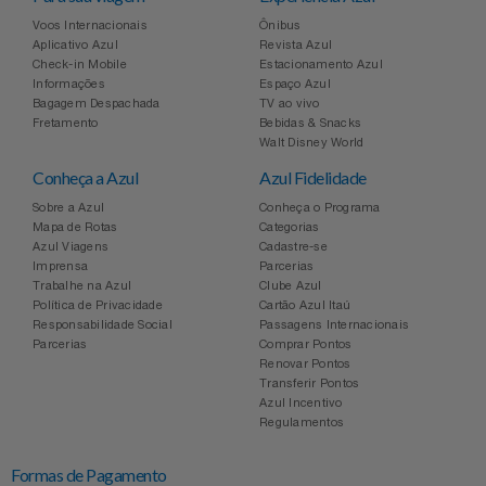
Voos Internacionais
Ônibus
Aplicativo Azul
Revista Azul
Check-in Mobile
Estacionamento Azul
Informações
Espaço Azul
Bagagem Despachada
TV ao vivo
Fretamento
Bebidas & Snacks
Walt Disney World
Conheça a Azul
Azul Fidelidade
Sobre a Azul
Conheça o Programa
Mapa de Rotas
Categorias
Azul Viagens
Cadastre-se
Imprensa
Parcerias
Trabalhe na Azul
Clube Azul
Política de Privacidade
Cartão Azul Itaú
Responsabilidade Social
Passagens Internacionais
Parcerias
Comprar Pontos
Renovar Pontos
Transferir Pontos
Azul Incentivo
Regulamentos
Formas de Pagamento