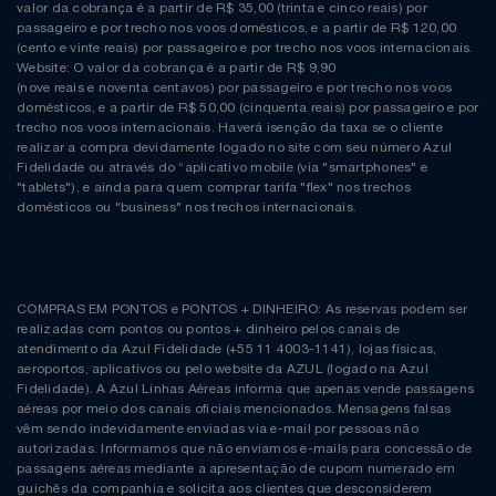
Natal
Natura
valor da cobrança é a partir de R$ 35,00 (trinta e cinco reais) por
passageiro e por trecho nos voos domésticos, e a partir de R$ 120,00
(cento e vinte reais) por passageiro e por trecho nos voos internacionais.
Notebooks E Tablet
Netshoes
Website: O valor da cobrança é a partir de R$ 9,90
(nove reais e noventa centavos) por passageiro e por trecho nos voos
domésticos, e a partir de R$ 50,00 (cinquenta reais) por passageiro e por
Óculos
Oster
trecho nos voos internacionais. Haverá isenção da taxa se o cliente
realizar a compra devidamente logado no site com seu número Azul
Fidelidade ou através do “aplicativo mobile (via "smartphones" e
Papelaria
Perfumes & Cosméticos
"tablets"), e ainda para quem comprar tarifa "flex" nos trechos
domésticos ou "business" nos trechos internacionais.
Páscoa
Ponto Frio
Perfumaria
Portal Das Malas
COMPRAS EM PONTOS e PONTOS + DINHEIRO: As reservas podem ser
realizadas com pontos ou pontos + dinheiro pelos canais de
Perfume
Porto Brasil
atendimento da Azul Fidelidade (+55 11 4003-1141), lojas físicas,
aeroportos, aplicativos ou pelo website da AZUL (logado na Azul
Fidelidade). A Azul Linhas Aéreas informa que apenas vende passagens
Perfumes
Renner
aéreas por meio dos canais oficiais mencionados. Mensagens falsas
vêm sendo indevidamente enviadas via e-mail por pessoas não
autorizadas. Informamos que não enviamos e-mails para concessão de
Pet
Safe – Escola De Aviação
passagens aéreas mediante a apresentação de cupom numerado em
guichês da companhia e solicita aos clientes que desconsiderem