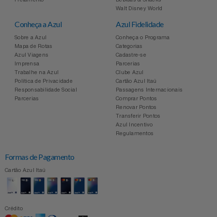
Celulares E Smartphone
Easylive
Estoque
Walt Disney World
Conheça a Azul
Azul Fidelidade
Cosméticos
Electrolux
Extra
Sobre a Azul
Conheça o Programa
Mapa de Rotas
Categorias
Azul Viagens
Cadastre-se
Cozinha
Extra
Individual
Imprensa
Parcerias
Trabalhe na Azul
Clube Azul
Doações
Política de Privacidade
Cartão Azul Itaú
Fortaleza
Insider
Responsabilidade Social
Passagens Internacionais
Parcerias
Comprar Pontos
Eletrodomésticos
Renovar Pontos
Gama Italy
John John
Transferir Pontos
Azul Incentivo
Eletroportáteis
Giftty
Le Lis
Regulamentos
Formas de Pagamento
Esportes
Havanna
Magalu
Cartão Azul Itaú
Experiências
Hospital De Amor
Méliuz
Ferramentas
Crédito
Jbl
Natura