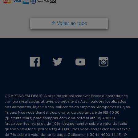
Filmes
Lity
Netshoes
Voltar ao topo
Informática
Loccitane Au Bresil
Pet Love Saúde
Jardim
Loccitane En Provence
Ponto Frio
Jogos E Consoles
Magalu
Pontos Por Opiniões
Livros
Meu Resgate Favorito
Portal Das Malas
Malas E Mochilas
Mondial
Renner
COMPRAS EM REAIS: A taxa de emissão/conveniência é cobrada nas
compras realizadas através do website da Azul, balcões localizados
Mercado
Mormaii
Sams Club
nos aeroportos, lojas físicas, callcenter da empresa. Aeroportos e Lojas
físicas: Nos voos domésticos, o valor da cobrança é de R$ 40,00
(quarenta reais) para compras com o valor total até R$ 400,00
Móveis
Multi
Topstore
(quatrocentos reais) ou de 10% (dez por cento) sobre o valor da tarifa
quando esta for superior a R$ 400,00. Nos voos internacionais, a taxa é
de 7% sobre o valor da tarifa paga. Callcenter (+55 11 4003-1118): O