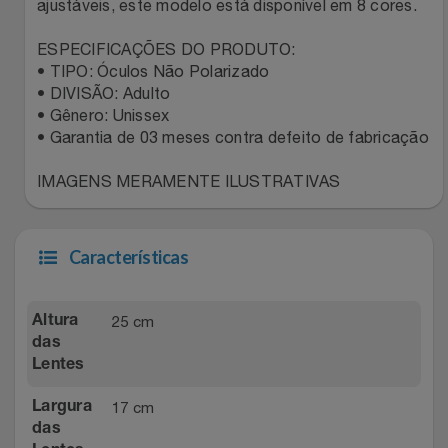
Natal
Natura
ajustáveis, este modelo está disponível em 8 cores.
ESPECIFICAÇÕES DO PRODUTO:
Notebooks E Tablet
Netshoes
• TIPO: Óculos Não Polarizado
• DIVISÃO: Adulto
Óculos
Oster
• Gênero: Unissex
• Garantia de 03 meses contra defeito de fabricação
Papelaria
Perfumes & Cosméticos
IMAGENS MERAMENTE ILUSTRATIVAS
Páscoa
Ponto Frio
Características
Perfumaria
Portal Das Malas
Perfume
Porto Brasil
25 cm
Altura
das
Perfumes
Lentes
Renner
17 cm
Largura
Pet
Safe – Escola De Aviação
das