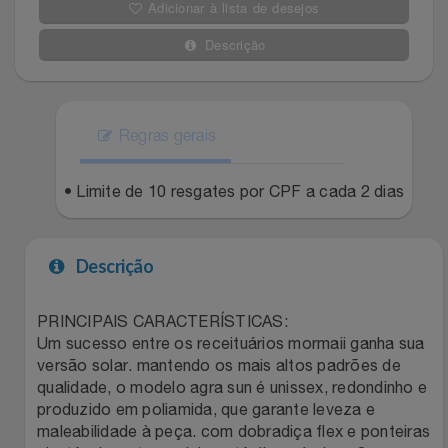
Adicionar à lista de desejos
Filmes
Lity
Netshoes
Descrição
Informática
Loccitane Au Bresil
Pet Love Saúde
Jardim
Regras gerais
Loccitane En Provence
Ponto Frio
Jogos E Consoles
• Limite de 10 resgates por CPF a cada 2 dias
Magalu
Pontos Por Opiniões
Livros
Meu Resgate Favorito
Portal Das Malas
Descrição
Malas E Mochilas
Mondial
Renner
PRINCIPAIS CARACTERÍSTICAS:
Um sucesso entre os receituários mormaii ganha sua
Mercado
Mormaii
Sams Club
versão solar. mantendo os mais altos padrões de
qualidade, o modelo agra sun é unissex, redondinho e
Móveis
Multi
Topstore
produzido em poliamida, que garante leveza e
maleabilidade à peça. com dobradiça flex e ponteiras