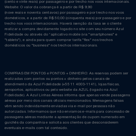
(cento e vinte reais) por passageiro e por trecho nos voos internacionais.
Website: O valor da cobrança é a partir de R$ 9,90
(nove reais e noventa centavos) por passageiro e por trecho nos voos
domésticos, e a partir de R$ 50,00 (cinquenta reais) por passageiro e por
trecho nos voos internacionais. Haverá isenção da taxa se o cliente
realizar a compra devidamente logado no site com seu número Azul
Fidelidade ou através do “aplicativo mobile (via "smartphones" e
"tablets"), e ainda para quem comprar tarifa "flex" nos trechos
domésticos ou "business" nos trechos internacionais.
COMPRAS EM PONTOS e PONTOS + DINHEIRO: As reservas podem ser
realizadas com pontos ou pontos + dinheiro pelos canais de
atendimento da Azul Fidelidade (+55 11 4003-1141), lojas físicas,
aeroportos, aplicativos ou pelo website da AZUL (logado na Azul
Fidelidade). A Azul Linhas Aéreas informa que apenas vende passagens
aéreas por meio dos canais oficiais mencionados. Mensagens falsas
vêm sendo indevidamente enviadas via e-mail por pessoas não
autorizadas. Informamos que não enviamos e-mails para concessão de
passagens aéreas mediante a apresentação de cupom numerado em
guichês da companhia e solicita aos clientes que desconsiderem
eventuais e-mails com tal conteúdo.