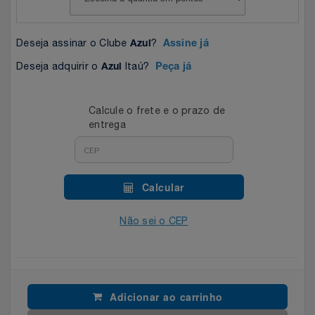
Celulares E Smartphone
SEU VALE TE ESPERANDO
Easylive
Estoque
Deseja assinar o Clube
?
Azul
Assine já
Cosméticos
TOP STORE 8.8
Electrolux
Extra
Deseja adquirir o
Itaú?
Azul
Peça já
Cozinha
Extra
Individual
Calcule o frete e o prazo de
Doações
Fortaleza
Insider
entrega
Eletrodomésticos
Gama Italy
John John
Calcular
Eletroportáteis
Giftty
Le Lis
Não sei o CEP
Esportes
Havanna
Magalu
Experiências
Hospital De Amor
Méliuz
Adicionar ao carrinho
Ferramentas
Jbl
Natura