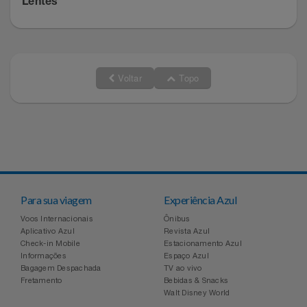
Lentes
Relógios
Stanley Pmi
Saúde E Bem-Estar
The Bar
Voltar
Topo
TV
Top Store
Utilidades Industriais
Tramontina
Vestuário
Três Corações
Weconnect
Para sua viagem
Experiência Azul
Voos Internacionais
Ônibus
Aplicativo Azul
Revista Azul
Check-in Mobile
Estacionamento Azul
Informações
Espaço Azul
Bagagem Despachada
TV ao vivo
Fretamento
Bebidas & Snacks
Walt Disney World