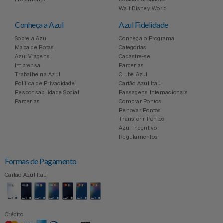
Celulares E Smartphone
SEU VALE TE ESPERANDO
Easylive
Estoque
Walt Disney World
Conheça a Azul
Azul Fidelidade
Cosméticos
TOP STORE 8.8
Electrolux
Extra
Sobre a Azul
Conheça o Programa
Mapa de Rotas
Categorias
Azul Viagens
Cadastre-se
Cozinha
Extra
Individual
Imprensa
Parcerias
Trabalhe na Azul
Clube Azul
Doações
Política de Privacidade
Cartão Azul Itaú
Fortaleza
Insider
Responsabilidade Social
Passagens Internacionais
Parcerias
Comprar Pontos
Eletrodomésticos
Renovar Pontos
Gama Italy
John John
Transferir Pontos
Azul Incentivo
Eletroportáteis
Giftty
Le Lis
Regulamentos
Formas de Pagamento
Esportes
Havanna
Magalu
Cartão Azul Itaú
Experiências
Hospital De Amor
Méliuz
Ferramentas
Crédito
Jbl
Natura