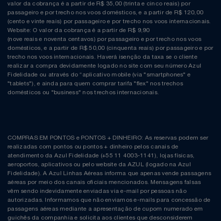
Natal
Natura
valor da cobrança é a partir de R$ 35,00 (trinta e cinco reais) por
passageiro e por trecho nos voos domésticos, e a partir de R$ 120,00
(cento e vinte reais) por passageiro e por trecho nos voos internacionais.
Notebooks E Tablet
Netshoes
Website: O valor da cobrança é a partir de R$ 9,90
(nove reais e noventa centavos) por passageiro e por trecho nos voos
domésticos, e a partir de R$ 50,00 (cinquenta reais) por passageiro e por
Óculos
Oster
trecho nos voos internacionais. Haverá isenção da taxa se o cliente
realizar a compra devidamente logado no site com seu número Azul
Fidelidade ou através do “aplicativo mobile (via "smartphones" e
Papelaria
Perfumes & Cosméticos
"tablets"), e ainda para quem comprar tarifa "flex" nos trechos
domésticos ou "business" nos trechos internacionais.
Páscoa
Ponto Frio
Perfumaria
Portal Das Malas
COMPRAS EM PONTOS e PONTOS + DINHEIRO: As reservas podem ser
realizadas com pontos ou pontos + dinheiro pelos canais de
Perfume
Porto Brasil
atendimento da Azul Fidelidade (+55 11 4003-1141), lojas físicas,
aeroportos, aplicativos ou pelo website da AZUL (logado na Azul
Fidelidade). A Azul Linhas Aéreas informa que apenas vende passagens
Perfumes
Renner
aéreas por meio dos canais oficiais mencionados. Mensagens falsas
vêm sendo indevidamente enviadas via e-mail por pessoas não
autorizadas. Informamos que não enviamos e-mails para concessão de
Pet
Safe – Escola De Aviação
passagens aéreas mediante a apresentação de cupom numerado em
guichês da companhia e solicita aos clientes que desconsiderem