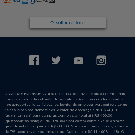
Filmes
Lity
Netshoes
Voltar ao topo
Informática
Loccitane Au Bresil
Pet Love Saúde
Jardim
Loccitane En Provence
Ponto Frio
Jogos E Consoles
Magalu
Pontos Por Opiniões
Livros
Meu Resgate Favorito
Portal Das Malas
Malas E Mochilas
Mondial
Renner
COMPRAS EM REAIS: A taxa de emissão/conveniência é cobrada nas
compras realizadas através do website da Azul, balcões localizados
Mercado
Mormaii
Sams Club
nos aeroportos, lojas físicas, callcenter da empresa. Aeroportos e Lojas
físicas: Nos voos domésticos, o valor da cobrança é de R$ 40,00
(quarenta reais) para compras com o valor total até R$ 400,00
Móveis
Multi
Topstore
(quatrocentos reais) ou de 10% (dez por cento) sobre o valor da tarifa
quando esta for superior a R$ 400,00. Nos voos internacionais, a taxa é
de 7% sobre o valor da tarifa paga. Callcenter (+55 11 4003-1118): O