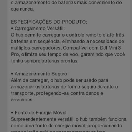
e armazenamento de baterias mais conveniente do
que nunca.
Filmes
Lity
Netshoes
ESPECIFICAÇÕES DO PRODUTO:
Informática
Loccitane Au Bresil
Pet Love Saúde
• Carregamento Versátil:
O hub permite carregar o controle remoto e até três
Jardim
baterias em sequência, eliminando a necessidade de
Loccitane En Provence
Ponto Frio
múltiplos carregadores. Compatível com DJI Mini 3
Pro, otimiza seu tempo de voo, garantindo que você
Jogos E Consoles
Magalu
Pontos Por Opiniões
tenha sempre baterias prontas.
Livros
Meu Resgate Favorito
Portal Das Malas
• Armazenamento Seguro:
Além de carregar, o hub pode ser usado para
Malas E Mochilas
armazenar as baterias de forma segura durante o
Mondial
Renner
transporte, protegendo-as contra danos e
arranhões.
Mercado
Mormaii
Sams Club
• Fonte de Energia Móvel:
Móveis
Multi
Topstore
Surpreendentemente versátil, o hub também funciona
como uma fonte de energia móvel, proporcionando