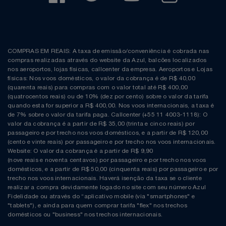
COMPRAS EM REAIS: A taxa de emissão/conveniência é cobrada nas
compras realizadas através do website da Azul, balcões localizados
nos aeroportos, lojas físicas, callcenter da empresa. Aeroportos e Lojas
físicas: Nos voos domésticos, o valor da cobrança é de R$ 40,00
(quarenta reais) para compras com o valor total até R$ 400,00
(quatrocentos reais) ou de 10% (dez por cento) sobre o valor da tarifa
quando esta for superior a R$ 400,00. Nos voos internacionais, a taxa é
de 7% sobre o valor da tarifa paga. Callcenter (+55 11 4003-1118): O
valor da cobrança é a partir de R$ 35,00 (trinta e cinco reais) por
passageiro e por trecho nos voos domésticos, e a partir de R$ 120,00
(cento e vinte reais) por passageiro e por trecho nos voos internacionais.
Website: O valor da cobrança é a partir de R$ 9,90
(nove reais e noventa centavos) por passageiro e por trecho nos voos
domésticos, e a partir de R$ 50,00 (cinquenta reais) por passageiro e por
trecho nos voos internacionais. Haverá isenção da taxa se o cliente
realizar a compra devidamente logado no site com seu número Azul
Fidelidade ou através do “aplicativo mobile (via "smartphones" e
"tablets"), e ainda para quem comprar tarifa "flex" nos trechos
domésticos ou "business" nos trechos internacionais.