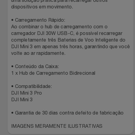
uma solução prática para recarregar outros
Natal
Natura
dispositivos em movimento.
Notebooks E Tablet
Netshoes
• Carregamento Rápido:
Ao combinar o hub de carregamento com o
Óculos
Oster
carregador DJI 30W USB-C, é possível recarregar
completamente três Baterias de Voo Inteligente do
DJI Mini 3 em apenas três horas, garantindo que você
Papelaria
Perfumes & Cosméticos
volte ao ar rapidamente.
Páscoa
Ponto Frio
• Conteúdo da Caixa:
1 x Hub de Carregamento Bidirecional
Perfumaria
Portal Das Malas
• Compatibilidade:
DJI Mini 3 Pro
Perfume
Porto Brasil
DJI Mini 3
Perfumes
Renner
• Garantia de 30 dias contra defeito de fabricação
Pet
IMAGENS MERAMENTE ILUSTRATIVAS
Safe – Escola De Aviação