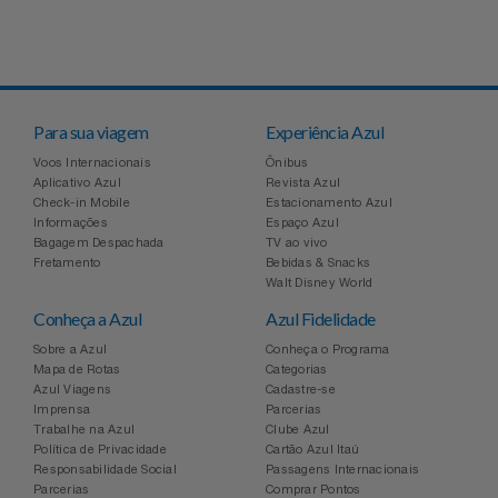
Para sua viagem
Experiência Azul
Voos Internacionais
Ônibus
Aplicativo Azul
Revista Azul
Check-in Mobile
Estacionamento Azul
Informações
Espaço Azul
Bagagem Despachada
TV ao vivo
Fretamento
Bebidas & Snacks
Walt Disney World
Conheça a Azul
Azul Fidelidade
Sobre a Azul
Conheça o Programa
Mapa de Rotas
Categorias
Azul Viagens
Cadastre-se
Imprensa
Parcerias
Trabalhe na Azul
Clube Azul
Política de Privacidade
Cartão Azul Itaú
Responsabilidade Social
Passagens Internacionais
Parcerias
Comprar Pontos