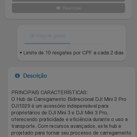
Celulares E Smartphone
SEU VALE TE ESPERANDO
Easylive
Estoque
Descrição
Cosméticos
TOP STORE 8.8
Electrolux
Extra
Cozinha
Regras gerais
Extra
Individual
Doações
• Limite de 10 resgates por CPF a cada 2 dias
Fortaleza
Insider
Eletrodomésticos
Gama Italy
John John
Descrição
Eletroportáteis
Giftty
Le Lis
PRINCIPAIS CARACTERÍSTICAS:
O Hub de Carregamento Bidirecional DJI Mini 3 Pro
Esportes
Havanna
Magalu
DJI1029 é um acessório indispensável para
proprietários de DJI Mini 3 e DJI Mini 3 Pro,
Experiências
Hospital De Amor
Méliuz
oferecendo praticidade e eficiência durante o uso e
transporte. Com recursos avançados, este hub é
Ferramentas
Jbl
Natura
projetado para tornar seu processo de carregamento