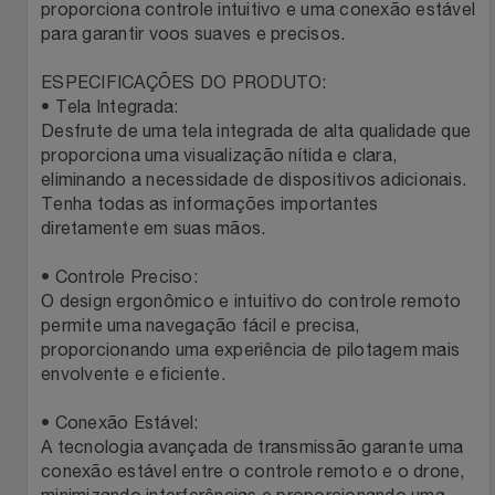
proporciona controle intuitivo e uma conexão estável
para garantir voos suaves e precisos.
Filmes
Lity
Netshoes
ESPECIFICAÇÕES DO PRODUTO:
Informática
Loccitane Au Bresil
Pet Love Saúde
• Tela Integrada:
Desfrute de uma tela integrada de alta qualidade que
Jardim
proporciona uma visualização nítida e clara,
Loccitane En Provence
Ponto Frio
eliminando a necessidade de dispositivos adicionais.
Tenha todas as informações importantes
Jogos E Consoles
Magalu
Pontos Por Opiniões
diretamente em suas mãos.
Livros
Meu Resgate Favorito
Portal Das Malas
• Controle Preciso:
O design ergonômico e intuitivo do controle remoto
Malas E Mochilas
permite uma navegação fácil e precisa,
Mondial
Renner
proporcionando uma experiência de pilotagem mais
envolvente e eficiente.
Mercado
Mormaii
Sams Club
• Conexão Estável:
Móveis
Multi
Topstore
A tecnologia avançada de transmissão garante uma
conexão estável entre o controle remoto e o drone,