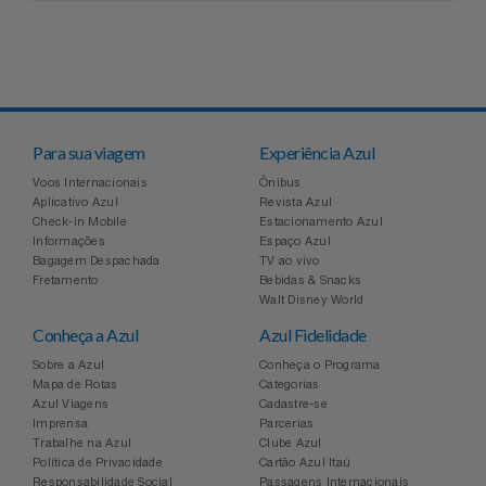
Para sua viagem
Experiência Azul
Voos Internacionais
Ônibus
Aplicativo Azul
Revista Azul
Check-in Mobile
Estacionamento Azul
Informações
Espaço Azul
Bagagem Despachada
TV ao vivo
Fretamento
Bebidas & Snacks
Walt Disney World
Conheça a Azul
Azul Fidelidade
Sobre a Azul
Conheça o Programa
Mapa de Rotas
Categorias
Azul Viagens
Cadastre-se
Imprensa
Parcerias
Trabalhe na Azul
Clube Azul
Política de Privacidade
Cartão Azul Itaú
Responsabilidade Social
Passagens Internacionais