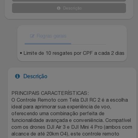
Celulares E Smartphone
Easylive
Estoque
Descrição
Cosméticos
Electrolux
Extra
Cozinha
Regras gerais
Extra
Individual
Doações
• Limite de 10 resgates por CPF a cada 2 dias
Fortaleza
Insider
Eletrodomésticos
Gama Italy
John John
Descrição
Eletroportáteis
Giftty
Le Lis
PRINCIPAIS CARACTERÍSTICAS:
O Controle Remoto com Tela DJI RC 2 é a escolha
Esportes
Havanna
Magalu
ideal para aprimorar sua experiência de voo,
oferecendo uma combinação perfeita de
Experiências
Hospital De Amor
Méliuz
funcionalidade avançada e conveniência. Compatível
com os drones DJI Air 3 e DJI Mini 4 Pro (ambos com
Ferramentas
Jbl
Natura
alcance de até 20km O4), este controle remoto