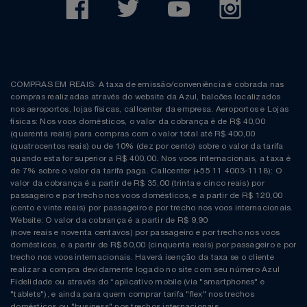
COMPRAS EM REAIS: A taxa de emissão/conveniência é cobrada nas
compras realizadas através do website da Azul, balcões localizados
nos aeroportos, lojas físicas, callcenter da empresa. Aeroportos e Lojas
físicas: Nos voos domésticos, o valor da cobrança é de R$ 40,00
(quarenta reais) para compras com o valor total até R$ 400,00
(quatrocentos reais) ou de 10% (dez por cento) sobre o valor da tarifa
quando esta for superior a R$ 400,00. Nos voos internacionais, a taxa é
de 7% sobre o valor da tarifa paga. Callcenter (+55 11 4003-1118): O
valor da cobrança é a partir de R$ 35,00 (trinta e cinco reais) por
passageiro e por trecho nos voos domésticos, e a partir de R$ 120,00
(cento e vinte reais) por passageiro e por trecho nos voos internacionais.
Website: O valor da cobrança é a partir de R$ 9,90
(nove reais e noventa centavos) por passageiro e por trecho nos voos
domésticos, e a partir de R$ 50,00 (cinquenta reais) por passageiro e por
trecho nos voos internacionais. Haverá isenção da taxa se o cliente
realizar a compra devidamente logado no site com seu número Azul
Fidelidade ou através do “aplicativo mobile (via "smartphones" e
"tablets"), e ainda para quem comprar tarifa "flex" nos trechos
domésticos ou "business" nos trechos internacionais.