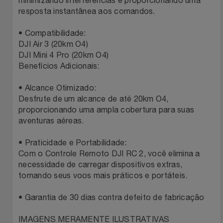
minimizando interferências e proporcionando uma
Natal
Natura
resposta instantânea aos comandos.
Notebooks E Tablet
Netshoes
• Compatibilidade:
DJI Air 3 (20km O4)
Óculos
Oster
DJI Mini 4 Pro (20km O4)
Benefícios Adicionais:
Papelaria
Perfumes & Cosméticos
• Alcance Otimizado:
Desfrute de um alcance de até 20km O4,
Páscoa
Ponto Frio
proporcionando uma ampla cobertura para suas
aventuras aéreas.
Perfumaria
Portal Das Malas
• Praticidade e Portabilidade:
Com o Controle Remoto DJI RC 2, você elimina a
Perfume
Porto Brasil
necessidade de carregar dispositivos extras,
tornando seus voos mais práticos e portáteis.
Perfumes
Renner
• Garantia de 30 dias contra defeito de fabricação
Pet
Safe – Escola De Aviação
IMAGENS MERAMENTE ILUSTRATIVAS