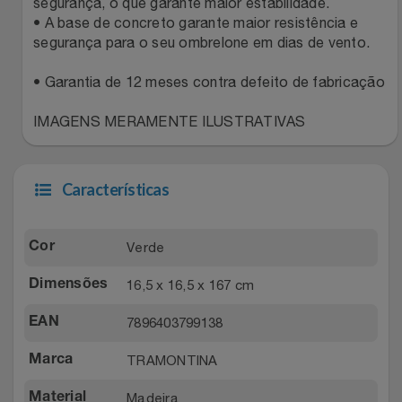
segurança, o que garante maior estabilidade.
Relógios
Stanley Pmi
• A base de concreto garante maior resistência e
segurança para o seu ombrelone em dias de vento.
Saúde E Bem-Estar
The Bar
• Garantia de 12 meses contra defeito de fabricação
TV
Top Store
IMAGENS MERAMENTE ILUSTRATIVAS
Utilidades Industriais
Tramontina
Características
Vestuário
Três Corações
Verde
Cor
Weconnect
16,5 x 16,5 x 167 cm
Dimensões
7896403799138
EAN
TRAMONTINA
Marca
Madeira
Material