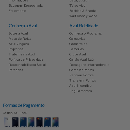
Informações
Espaço Azul
Bagagem Despachada
TV ao vivo
Fretamento
Bebidas & Snacks
Walt Disney World
Conheça a Azul
Azul Fidelidade
Sobre a Azul
Conheça o Programa
Mapa de Rotas
Categorias
Azul Viagens
Cadastre-se
Imprensa
Parcerias
Trabalhe na Azul
Clube Azul
Política de Privacidade
Cartão Azul Itaú
Responsabilidade Social
Passagens Internacionais
Parcerias
Comprar Pontos
Renovar Pontos
Transferir Pontos
Azul Incentivo
Regulamentos
Formas de Pagamento
Cartão Azul Itaú