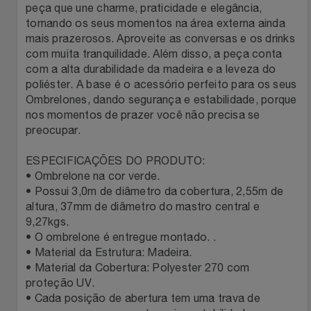
Natal
Natura
peça que une charme, praticidade e elegância,
tornando os seus momentos na área externa ainda
Notebooks E Tablet
mais prazerosos. Aproveite as conversas e os drinks
Netshoes
com muita tranquilidade. Além disso, a peça conta
com a alta durabilidade da madeira e a leveza do
Óculos
Oster
poliéster. A base é o acessório perfeito para os seus
Ombrelones, dando segurança e estabilidade, porque
Papelaria
Perfumes & Cosméticos
nos momentos de prazer você não precisa se
preocupar.
Páscoa
Ponto Frio
ESPECIFICAÇÕES DO PRODUTO:
• Ombrelone na cor verde.
Perfumaria
Portal Das Malas
• Possui 3,0m de diâmetro da cobertura, 2,55m de
altura, 37mm de diâmetro do mastro central e
Perfume
Porto Brasil
9,27kgs.
• O ombrelone é entregue montado. .
• Material da Estrutura: Madeira.
Perfumes
Renner
• Material da Cobertura: Polyester 270 com
proteção UV.
Pet
Safe – Escola De Aviação
• Cada posição de abertura tem uma trava de