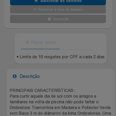
Adicionar ao carrinho
Filmes
Adicionar à lista de desejos
Lity
Netshoes
Descrição
Informática
Loccitane Au Bresil
Pet Love Saúde
Jardim
Loccitane En Provence
Ponto Frio
Regras gerais
Jogos E Consoles
Magalu
Pontos Por Opiniões
• Limite de 10 resgates por CPF a cada 2 dias
Livros
Meu Resgate Favorito
Portal Das Malas
Descrição
Malas E Mochilas
Mondial
Renner
Mercado
Mormaii
Sams Club
PRINCIPAIS CARACTERÍSTICAS:
Para curtir aquele dia de sol com os amigos e
familiares na volta da piscina não pode faltar o
Móveis
Multi
Topstore
Ombrelone Tramontina em Madeira e Poliéster Verde
sem Base 3 m de diâmetro da linha Ombrelones. Uma