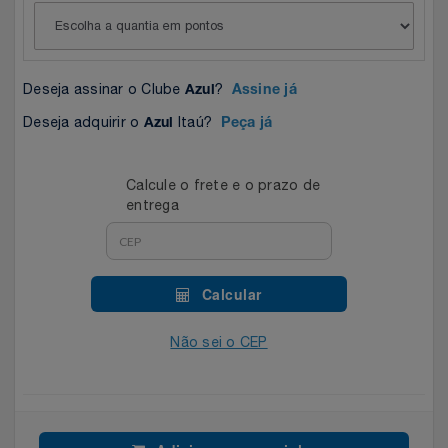
Celulares E Smartphone
Easylive
Estoque
Cosméticos
Electrolux
Extra
Deseja assinar o Clube
?
Azul
Assine já
Cozinha
Extra
Individual
Deseja adquirir o
Itaú?
Azul
Peça já
Doações
Fortaleza
Insider
Calcule o frete e o prazo de
entrega
Eletrodomésticos
Gama Italy
John John
Eletroportáteis
Giftty
Le Lis
Calcular
Esportes
Havanna
Magalu
Não sei o CEP
Experiências
Hospital De Amor
Méliuz
Ferramentas
Jbl
Natura