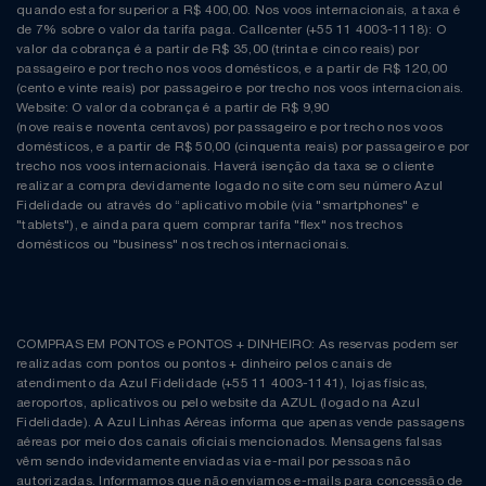
quando esta for superior a R$ 400,00. Nos voos internacionais, a taxa é
de 7% sobre o valor da tarifa paga. Callcenter (+55 11 4003-1118): O
valor da cobrança é a partir de R$ 35,00 (trinta e cinco reais) por
passageiro e por trecho nos voos domésticos, e a partir de R$ 120,00
(cento e vinte reais) por passageiro e por trecho nos voos internacionais.
Website: O valor da cobrança é a partir de R$ 9,90
(nove reais e noventa centavos) por passageiro e por trecho nos voos
domésticos, e a partir de R$ 50,00 (cinquenta reais) por passageiro e por
trecho nos voos internacionais. Haverá isenção da taxa se o cliente
realizar a compra devidamente logado no site com seu número Azul
Fidelidade ou através do “aplicativo mobile (via "smartphones" e
"tablets"), e ainda para quem comprar tarifa "flex" nos trechos
domésticos ou "business" nos trechos internacionais.
COMPRAS EM PONTOS e PONTOS + DINHEIRO: As reservas podem ser
realizadas com pontos ou pontos + dinheiro pelos canais de
atendimento da Azul Fidelidade (+55 11 4003-1141), lojas físicas,
aeroportos, aplicativos ou pelo website da AZUL (logado na Azul
Fidelidade). A Azul Linhas Aéreas informa que apenas vende passagens
aéreas por meio dos canais oficiais mencionados. Mensagens falsas
vêm sendo indevidamente enviadas via e-mail por pessoas não
autorizadas. Informamos que não enviamos e-mails para concessão de