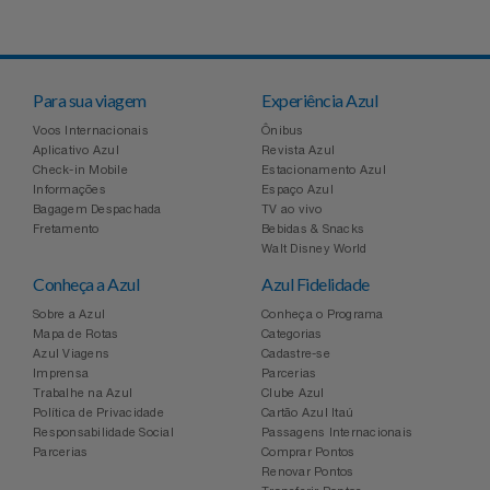
Para sua viagem
Experiência Azul
Voos Internacionais
Ônibus
Aplicativo Azul
Revista Azul
Check-in Mobile
Estacionamento Azul
Informações
Espaço Azul
Bagagem Despachada
TV ao vivo
Fretamento
Bebidas & Snacks
Walt Disney World
Conheça a Azul
Azul Fidelidade
Sobre a Azul
Conheça o Programa
Mapa de Rotas
Categorias
Azul Viagens
Cadastre-se
Imprensa
Parcerias
Trabalhe na Azul
Clube Azul
Política de Privacidade
Cartão Azul Itaú
Responsabilidade Social
Passagens Internacionais
Parcerias
Comprar Pontos
Renovar Pontos