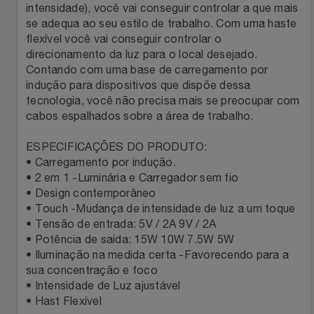
Natal
Natura
intensidade), você vai conseguir controlar a que mais
se adequa ao seu estilo de trabalho. Com uma haste
Notebooks E Tablet
flexível você vai conseguir controlar o
Netshoes
direcionamento da luz para o local desejado.
Contando com uma base de carregamento por
Óculos
Oster
indução para dispositivos que dispõe dessa
tecnologia, você não precisa mais se preocupar com
Papelaria
Perfumes & Cosméticos
cabos espalhados sobre a área de trabalho.
ESPECIFICAÇÕES DO PRODUTO:
Páscoa
Ponto Frio
• Carregamento por indução.
• 2 em 1 -Luminária e Carregador sem fio
Perfumaria
Portal Das Malas
• Design contemporâneo
• Touch -Mudança de intensidade de luz a um toque
Perfume
Porto Brasil
• Tensão de entrada: 5V / 2A 9V / 2A
• Potência de saída: 15W 10W 7.5W 5W
• Iluminação na medida certa -Favorecendo para a
Perfumes
Renner
sua concentração e foco
• Intensidade de Luz ajustável
Pet
Safe – Escola De Aviação
• Hast Flexível