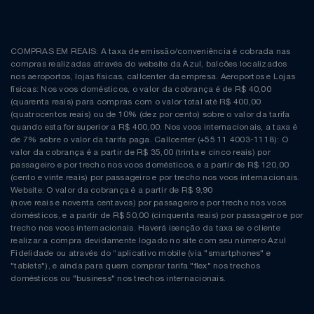
COMPRAS EM REAIS: A taxa de emissão/conveniência é cobrada nas
compras realizadas através do website da Azul, balcões localizados
nos aeroportos, lojas físicas, callcenter da empresa. Aeroportos e Lojas
físicas: Nos voos domésticos, o valor da cobrança é de R$ 40,00
(quarenta reais) para compras com o valor total até R$ 400,00
(quatrocentos reais) ou de 10% (dez por cento) sobre o valor da tarifa
quando esta for superior a R$ 400,00. Nos voos internacionais, a taxa é
de 7% sobre o valor da tarifa paga. Callcenter (+55 11 4003-1118): O
valor da cobrança é a partir de R$ 35,00 (trinta e cinco reais) por
passageiro e por trecho nos voos domésticos, e a partir de R$ 120,00
(cento e vinte reais) por passageiro e por trecho nos voos internacionais.
Website: O valor da cobrança é a partir de R$ 9,90
(nove reais e noventa centavos) por passageiro e por trecho nos voos
domésticos, e a partir de R$ 50,00 (cinquenta reais) por passageiro e por
trecho nos voos internacionais. Haverá isenção da taxa se o cliente
realizar a compra devidamente logado no site com seu número Azul
Fidelidade ou através do “aplicativo mobile (via "smartphones" e
"tablets"), e ainda para quem comprar tarifa "flex" nos trechos
domésticos ou "business" nos trechos internacionais.