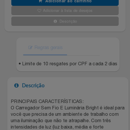
Adicionar ao carrinho
Filmes
Adicionar à lista de desejos
Lity
Netshoes
Descrição
Informática
Loccitane Au Bresil
Pet Love Saúde
Jardim
Loccitane En Provence
Ponto Frio
Regras gerais
Jogos E Consoles
Magalu
Pontos Por Opiniões
• Limite de 10 resgates por CPF a cada 2 dias
Livros
Meu Resgate Favorito
Portal Das Malas
Descrição
Malas E Mochilas
Mondial
Renner
Mercado
Mormaii
Sams Club
PRINCIPAIS CARACTERÍSTICAS:
O Carregador Sem Fio E Luminária Bright é ideal para
você que precisa de um ambiente de trabalho com
Móveis
Multi
Topstore
uma iluminação que não te atrapalhe. Com três
intensidades de luz (luz baixa, média e forte