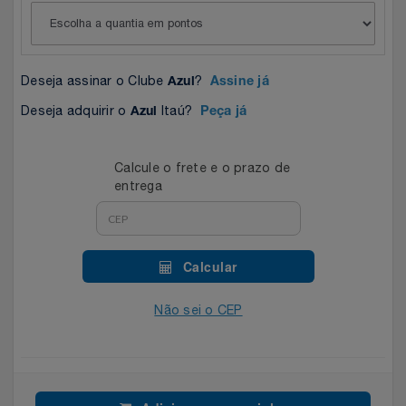
Celulares E Smartphone
Easylive
Estoque
Cosméticos
Electrolux
Extra
Deseja assinar o Clube
?
Azul
Assine já
Cozinha
Extra
Individual
Deseja adquirir o
Itaú?
Azul
Peça já
Doações
Fortaleza
Insider
Calcule o frete e o prazo de
entrega
Eletrodomésticos
Gama Italy
John John
Eletroportáteis
Giftty
Le Lis
Calcular
Esportes
Havanna
Magalu
Não sei o CEP
Experiências
Hospital De Amor
Méliuz
Ferramentas
Jbl
Natura