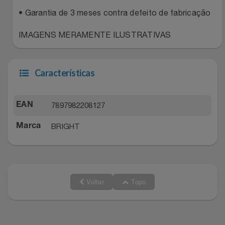
Relógios
Stanley Pmi
• Garantia de 3 meses contra defeito de fabricação
IMAGENS MERAMENTE ILUSTRATIVAS
Saúde E Bem-Estar
The Bar
TV
Top Store
Características
Utilidades Industriais
Tramontina
7897982208127
EAN
Vestuário
Três Corações
BRIGHT
Marca
Weconnect
Voltar
Topo