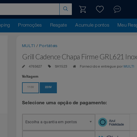
hopping
Promoções
Resgate
Acumule pontos
Me
MULTI
/
Portáteis
Grill Cadence Chapa Firme GRL621
4765627
SH1523
Fornecido e entregue po
Voltagem
110V
220V
Selecione uma opção de pagamento:
Escolha a quantia em pontos