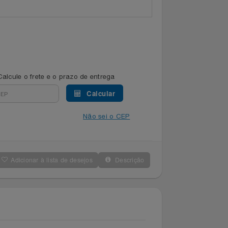
Calcule o frete e o prazo de entrega
Calcular
Não sei o CEP
Adicionar à lista de desejos
Descrição