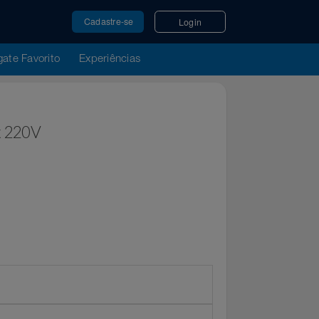
Cadastre-se
Login
u Resgate Favorito
Experiências
 Inox 220V
r
MULTI