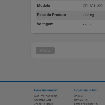
CADENCE
Marca
Notebooks E Tablet
Inox
Material
Óculos
GRL621-2
Modelo
Papelaria
2,25 kg
Peso do Produto
220 V
Voltagem
Páscoa
Perfumaria
Perfume
Voltar
Perfumes
Pet