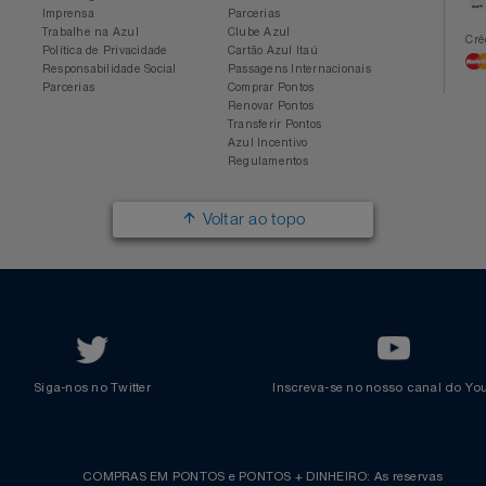
Conheça a Azul
Azul Fidelidade
Sobre a Azul
Conheça o Programa
Mapa de Rotas
Categorias
Azul Viagens
Cadastre-se
Imprensa
Parcerias
Trabalhe na Azul
Clube Azul
Política de Privacidade
Cartão Azul Itaú
Responsabilidade Social
Passagens Internacionais
Parcerias
Comprar Pontos
Renovar Pontos
Transferir Pontos
Azul Incentivo
Regulamentos
Voltar ao topo