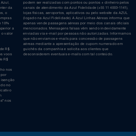
Siga-nos no Twitter
Inscreva-se no nosso cana
ia é
COMPRAS EM PONTOS e PONTOS + DINHEIRO: As reserva
 da Azul,
podem ser realizadas com pontos ou pontos + dinheiro p
allcenter da
canais de atendimento da Azul Fidelidade (+55 11 4003-11
ticos, o
lojas físicas, aeroportos, aplicativos ou pelo website da 
ara compras
(logado na Azul Fidelidade). A Azul Linhas Aéreas inform
 ou de 10%
apenas vende passagens aéreas por meio dos canais ofic
or superior a
mencionados. Mensagens falsas vêm sendo indevidamen
obre o valor
enviadas via e-mail por pessoas não autorizadas. Infor
 da
que não enviamos e-mails para concessão de passagens
por
aéreas mediante a apresentação de cupom numerado e
rtir de R$
guichês da companhia e solicita aos clientes que
cho nos voos
desconsiderem eventuais e-mails com tal conteúdo.
tir de R$
 trecho nos
ais) por
averá isenção
 logado no