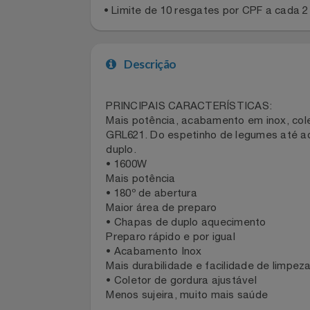
Regras gerais
Celulares E Smartphone
• Limite de 10 resgates por CPF a cad
Cosméticos
Cozinha
Descrição
Doações
PRINCIPAIS CARACTERÍSTICAS:
Eletrodomésticos
Mais potência, acabamento em inox, c
GRL621. Do espetinho de legumes até
Eletroportáteis
duplo.
• 1600W
Mais potência
Esportes
• 180º de abertura
Maior área de preparo
Experiências
• Chapas de duplo aquecimento
Preparo rápido e por igual
Ferramentas
• Acabamento Inox