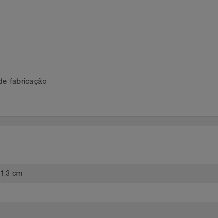
peza
m
os de fabricação
S
8 x 11,3 cm