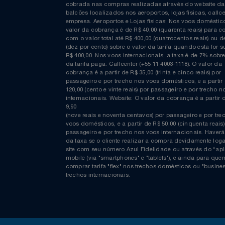
Curta nossa página no Facebook
COMPRAS EM REAIS: A taxa de emissão/conveniênc
cobrada nas compras realizadas através do website
balcões localizados nos aeroportos, lojas físicas, c
empresa. Aeroportos e Lojas físicas: Nos voos domés
valor da cobrança é de R$ 40,00 (quarenta reais) p
com o valor total até R$ 400,00 (quatrocentos reais)
(dez por cento) sobre o valor da tarifa quando esta f
R$ 400,00. Nos voos internacionais, a taxa é de 7% s
da tarifa paga. Callcenter (+55 11 4003-1118): O valor
cobrança é a partir de R$ 35,00 (trinta e cinco reais) 
passageiro e por trecho nos voos domésticos, e a pa
120,00 (cento e vinte reais) por passageiro e por tre
internacionais. Website: O valor da cobrança é a par
9,90
(nove reais e noventa centavos) por passageiro e por
voos domésticos, e a partir de R$ 50,00 (cinquenta re
passageiro e por trecho nos voos internacionais. H
da taxa se o cliente realizar a compra devidamente