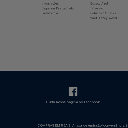
Relógios
Para sua viagem
Experiência Azul
Saúde E Bem-Estar
Voos Internacionais
Ônibus
Aplicativo Azul
Revista Azul
Check-in Mobile
Estacionamento Azul
TV
Informações
Espaço Azul
Bagagem Despachada
TV ao vivo
Fretamento
Bebidas & Snacks
Utilidades Industriais
Walt Disney World
Vestuário