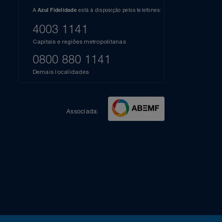
l do Youtube
Compartilhe sua experiência no Instagram
Dúvidas?
s
elos
A
está à disposição pelos telefones:
Azul Fidelidade
41),
AZUL
4003 1141
a que
iais
Capitais e regiões metropolitanas
te
mamos
0800 880 1141
m
Demais localidades
Associada: