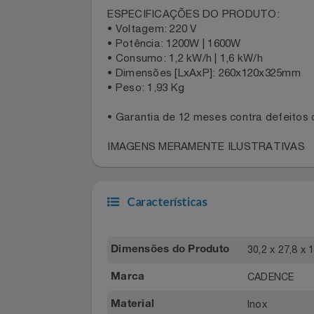
Mais durabilidade e facilidade de lim
• Coletor de gordura ajustável
Filmes
Menos sujeira, muito mais saúde
Informática
ESPECIFICAÇÕES DO PRODUTO:
• Voltagem: 220 V
Jardim
• Potência: 1200W | 1600W
• Consumo: 1,2 kW/h | 1,6 kW/h
• Dimensões [LxAxP]: 260x120x325m
Jogos E Consoles
• Peso: 1,93 Kg
Livros
• Garantia de 12 meses contra defeit
IMAGENS MERAMENTE ILUSTRATIVA
Malas E Mochilas
Mercado
Características
Móveis
30,2 x 27,
Natal
Dimensões do Produto