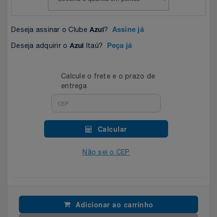
Celulares E Smartphone
SEU VALE TE ESPERANDO
Easylive
Estoque
Deseja assinar o Clube
?
Azul
Assine já
Cosméticos
TOP STORE 8.8
Electrolux
Extra
Deseja adquirir o
Itaú?
Azul
Peça já
Cozinha
Extra
Individual
Calcule o frete e o prazo de
Doações
Fortaleza
Insider
entrega
Eletrodomésticos
Gama Italy
John John
Calcular
Eletroportáteis
Giftty
Le Lis
Não sei o CEP
Esportes
Havanna
Magalu
Experiências
Hospital De Amor
Méliuz
Adicionar ao carrinho
Ferramentas
Jbl
Natura