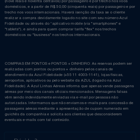
(nove reais e noventa centavos) por passageiro e por trecho nos voos
domésticos, e a partir de R$ 50,00 (cinquenta reais) por passageiro e por
trecho nos voos internacionais. Haverá isenção da taxa se o cliente
realizar a compra devidamente logado no site com seu número Azul
Fidelidade ou através do “aplicativo mobile (via "smartphones" e
"tablets"), e ainda para quem comprar tarifa "flex" nos trechos
domésticos ou "business" nos trechos internacionais.
COMPRAS EM PONTOS e PONTOS + DINHEIRO: As reservas podem ser
realizadas com pontos ou pontos + dinheiro pelos canais de
atendimento da Azul Fidelidade (+55 11 4003-1141), lojas físicas,
aeroportos, aplicativos ou pelo website da AZUL (logado na Azul
Fidelidade). A Azul Linhas Aéreas informa que apenas vende passagens
aéreas por meio dos canais oficiais mencionados. Mensagens falsas
vêm sendo indevidamente enviadas via e-mail por pessoas não
autorizadas. Informamos que não enviamos e-mails para concessão de
passagens aéreas mediante a apresentação de cupom numerado em
guichês da companhia e solicita aos clientes que desconsiderem
eventuais e-mails com tal conteúdo.