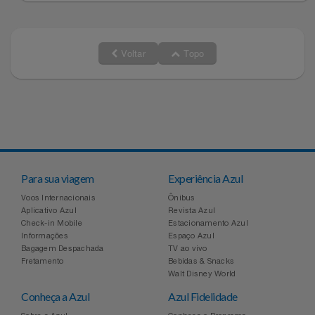
Relógios
Stanley Pmi
Saúde E Bem-Estar
Voltar
Topo
The Bar
TV
Top Store
Utilidades Industriais
Tramontina
Vestuário
Três Corações
Para sua viagem
Experiência Azul
Voos Internacionais
Ônibus
Weconnect
Aplicativo Azul
Revista Azul
Check-in Mobile
Estacionamento Azul
Informações
Espaço Azul
Bagagem Despachada
TV ao vivo
Fretamento
Bebidas & Snacks
Walt Disney World
Conheça a Azul
Azul Fidelidade