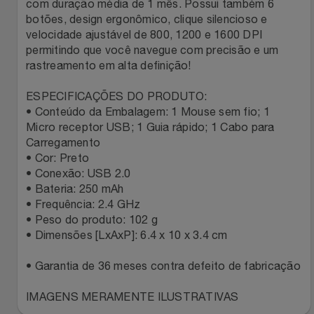
Natal
Natura
com duração média de 1 mês. Possui também 6
botões, design ergonômico, clique silencioso e
velocidade ajustável de 800, 1200 e 1600 DPI
Notebooks E Tablet
Netshoes
permitindo que você navegue com precisão e um
rastreamento em alta definição!
Óculos
Oster
ESPECIFICAÇÕES DO PRODUTO:
Papelaria
• Conteúdo da Embalagem: 1 Mouse sem fio; 1
Perfumes & Cosméticos
Micro receptor USB; 1 Guia rápido; 1 Cabo para
Carregamento
Páscoa
Ponto Frio
• Cor: Preto
• Conexão: USB 2.0
Perfumaria
Portal Das Malas
• Bateria: 250 mAh
• Frequência: 2.4 GHz
• Peso do produto: 102 g
Perfume
Porto Brasil
• Dimensões [LxAxP]: 6.4 x 10 x 3.4 cm
Perfumes
Renner
• Garantia de 36 meses contra defeito de fabricação
Pet
Safe – Escola De Aviação
IMAGENS MERAMENTE ILUSTRATIVAS