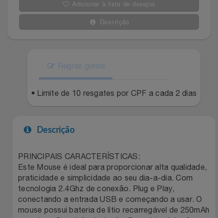
Adicionar à lista de desejos
Filmes
Lity
Netshoes
Descrição
Informática
Loccitane Au Bresil
Pet Love Saúde
Jardim
Regras gerais
Loccitane En Provence
Ponto Frio
Jogos E Consoles
• Limite de 10 resgates por CPF a cada 2 dias
Magalu
Pontos Por Opiniões
Livros
Meu Resgate Favorito
Portal Das Malas
Descrição
Malas E Mochilas
Mondial
Renner
PRINCIPAIS CARACTERÍSTICAS:
Este Mouse é ideal para proporcionar alta qualidade,
Mercado
Mormaii
Sams Club
praticidade e simplicidade ao seu dia-a-dia. Com
tecnologia 2.4Ghz de conexão. Plug e Play,
Móveis
Multi
Topstore
conectando a entrada USB e começando a usar. O
mouse possui bateria de lítio recarregável de 250mAh