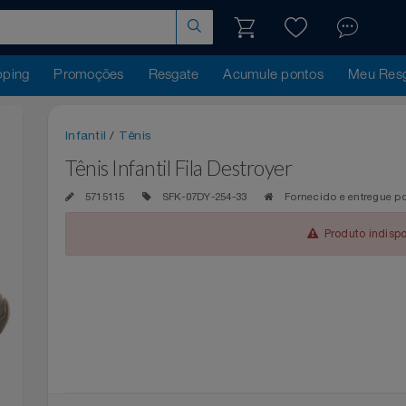
hopping
Promoções
Resgate
Acumule pontos
Me
Infantil
/
Tênis
Tênis Infantil Fila Destroyer
5715115
SFK-07DY-254-33
Fornecido e en
Produto 