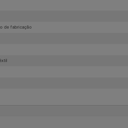
io
feito de fabricação
e Têxtil