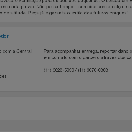
Tênis Infantil Fila Destroyer! Perfeito para a garotada que
e robusto, ideal para as brincadeiras e aventuras. Confecc
de, leveza e ventilação para os pés dos pequenos. O sol
ça em cada passo. Não perca tempo – combine com a calça 
eio de atitude. Peça já e garanta o estilo dos futuros cra
necedor
ntato com a Central
Para acompanhar entrega, reportar 
em contato com o parceiro através 
41
(11) 3028-5333 / (11) 3070-6888
idades