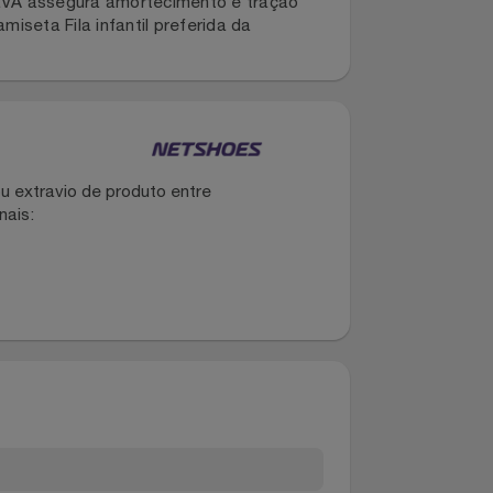
 busca conforto e estilo no dia a dia, este
ionado em material sintético resistente e com
ado em EVA assegura amortecimento e tração
e camiseta Fila infantil preferida da
ques!
dano ou extravio de produto entre
dos canais: