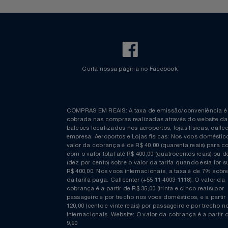
Relógios
Saúde E Bem-Estar
TV
Utilidades Industriais
Vestuário
Curta nossa página no Facebook
COMPRAS EM REAIS: A taxa de emissão/conveniênc
cobrada nas compras realizadas através do website
balcões localizados nos aeroportos, lojas físicas, c
empresa. Aeroportos e Lojas físicas: Nos voos domés
valor da cobrança é de R$ 40,00 (quarenta reais) p
com o valor total até R$ 400,00 (quatrocentos reais)