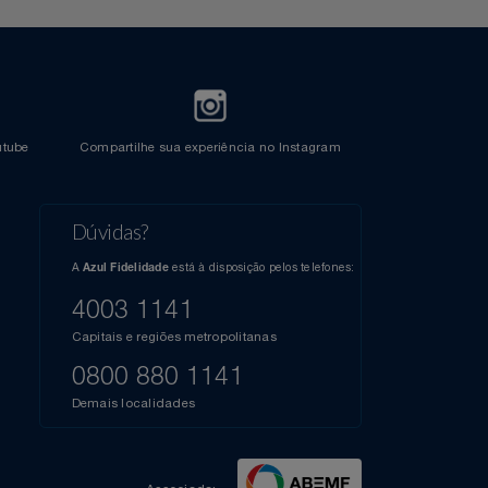
l do Youtube
Compartilhe sua experiência no Instagram
Dúvidas?
s
elos
A
está à disposição pelos telefones:
Azul Fidelidade
41),
AZUL
4003 1141
a que
iais
Capitais e regiões metropolitanas