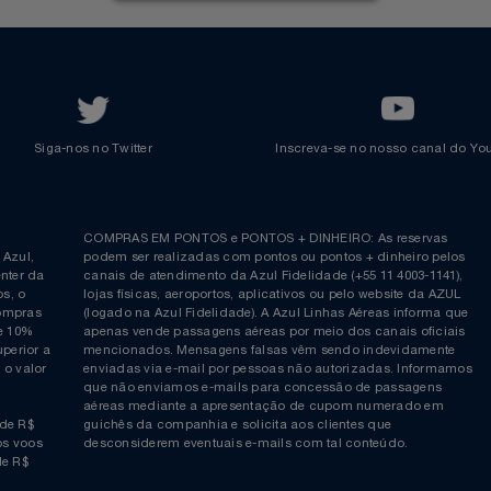
Transferir Pontos
Azul Incentivo
Regulamentos
Voltar ao topo
Siga-nos no Twitter
Inscreva-se no nosso cana
ia é
COMPRAS EM PONTOS e PONTOS + DINHEIRO: As reserva
 da Azul,
podem ser realizadas com pontos ou pontos + dinheiro p
allcenter da
canais de atendimento da Azul Fidelidade (+55 11 4003-11
ticos, o
lojas físicas, aeroportos, aplicativos ou pelo website da 
ara compras
(logado na Azul Fidelidade). A Azul Linhas Aéreas inform
 ou de 10%
apenas vende passagens aéreas por meio dos canais ofic