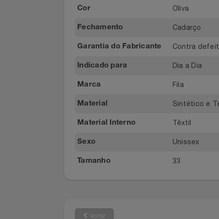
Filmes
Cano Méd
Altura do Cano
Informática
Oliva
Cor
Cadarço
Fechamento
Jardim
Contra de
Garantia do Fabricante
Jogos E Consoles
Dia a Dia
Indicado para
Livros
Fila
Marca
Malas E Mochilas
Sintético 
Material
Têxtil
Material Interno
Mercado
Unissex
Sexo
Móveis
33
Tamanho
Natal