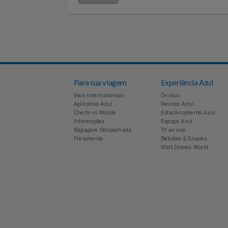
Notebooks E Tablet
Voltar
Óculos
Papelaria
Páscoa
Perfumaria
Para sua viagem
Experiência Azul
Voos Internacionais
Ônibus
Perfume
Aplicativo Azul
Revista Azul
Check-in Mobile
Estacionamento Azul
Informações
Espaço Azul
Perfumes
Bagagem Despachada
TV ao vivo
Fretamento
Bebidas & Snacks
Walt Disney World
Pet