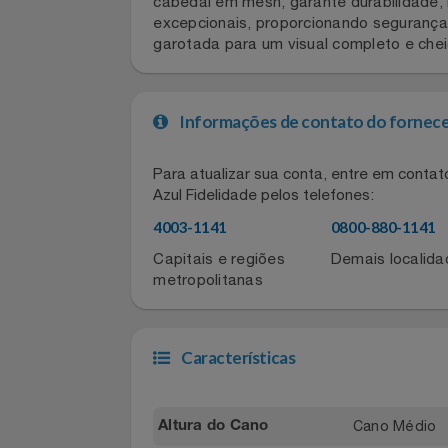
Desperte o estilo dos pequenos com o 
Celulares E Smartphone
tênis Fila oferece um design moderno 
cabedal em mesh, garante durabilida
Cosméticos
excepcionais, proporcionando seguran
garotada para um visual completo e ch
Cozinha
Doações
Informações de contato do for
Eletrodomésticos
Para atualizar sua conta, entre em co
Azul Fidelidade pelos telefones:
Eletroportáteis
4003-1141
0800-880-11
Capitais e regiões
Demais local
Esportes
metropolitanas
Experiências
Características
Ferramentas