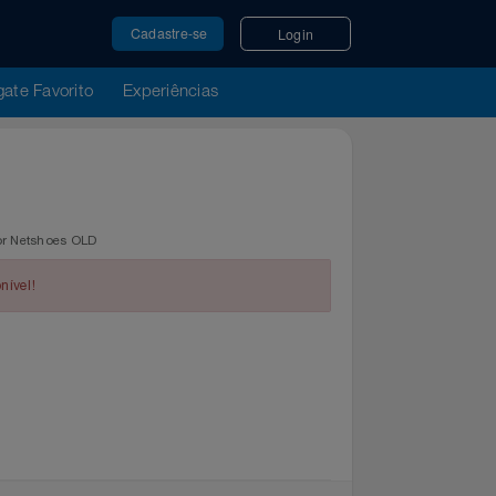
Cadastre-se
Login
u Resgate Favorito
Experiências
tregue por Netshoes OLD
indisponível!