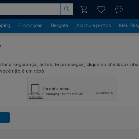
hopping
Promoções
Resgate
Acumule pontos
Me
ação
mentar a segurança, antes de prosseguir, clique no checkb
que você não é um robô.
ssar