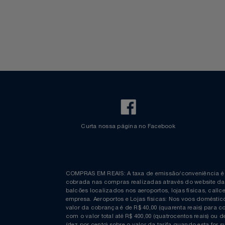
Walt Disney World
Celulares E Smartphone
Cosméticos
Cozinha
Doações
Eletrodomésticos
Eletroportáteis
Curta nossa página no Facebook
Esportes
Experiências
COMPRAS EM REAIS: A taxa de emissão/conveniênc
Ferramentas
cobrada nas compras realizadas através do website
balcões localizados nos aeroportos, lojas físicas, c