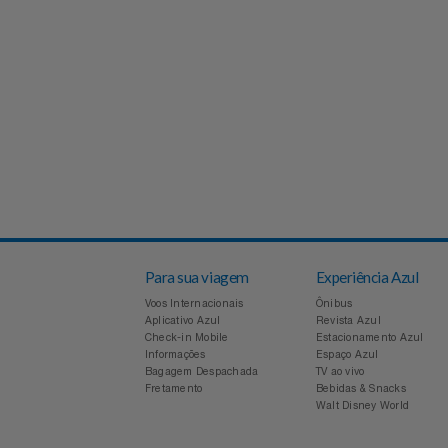
Experiências
Automotivo
PAIS 60% OFF CASAS BAHIA
CINEMA
Favoritos
Aviação
SEU PAI MERECE TUDO NOVO
Sala VIP
Carrinho De Compras
Bebê
Shows
Meus Pedidos
Brinquedos
Fale Conosco
Calçados
Abrir Chamados
Câmeras E Drones
Para sua viagem
Experiência Azul
Lista De Chamados
Voos Internacionais
Ônibus
Cartão Presente
Aplicativo Azul
Revista Azul
Check-in Mobile
Estacionamento Azul
Perguntas Frequentes
Informações
Espaço Azul
Casa
Bagagem Despachada
TV ao vivo
Fretamento
Bebidas & Snacks