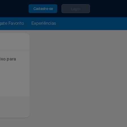
Cadastre-se
Login
u Resgate Favorito
Experiências
ox abaixo para