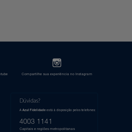
l do Youtube
Compartilhe sua experiência no Instagram
Dúvidas?
s
elos
A
está à disposição pelos telefones:
Azul Fidelidade
41),