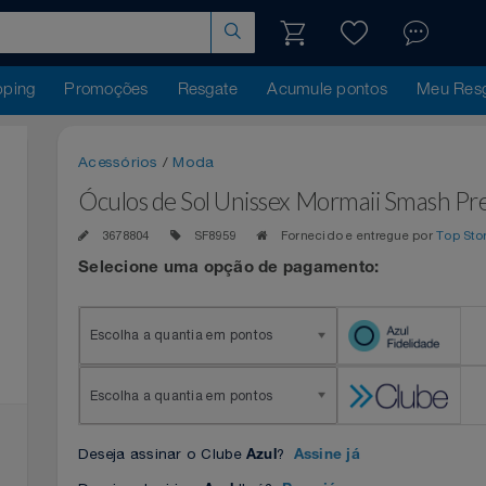
hopping
Promoções
Resgate
Acumule pontos
Me
Acessórios
/
Moda
Óculos de Sol Unissex Mormaii Sma
3678804
SF8959
Fornecido e entregue por
Selecione uma opção de pagamento:
Escolha a quantia em pontos
Escolha a quantia em pontos
Deseja assinar o Clube
?
Azul
Assine já