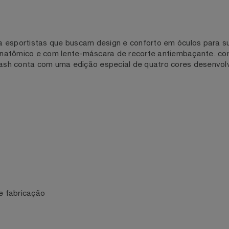
ra esportistas que buscam design e conforto em óculos pa
ve, anatômico e com lente-máscara de recorte antiembaça
o smash conta com uma edição especial de quatro cores des
o de fabricação