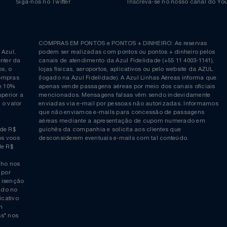
Siga-nos no Twitter
Inscreva-se no nosso cana
ia é
COMPRAS EM PONTOS e PONTOS + DINHEIRO: As reserva
 da Azul,
podem ser realizadas com pontos ou pontos + dinheiro p
allcenter da
canais de atendimento da Azul Fidelidade (+55 11 4003-11
ticos, o
lojas físicas, aeroportos, aplicativos ou pelo website da 
ara compras
(logado na Azul Fidelidade). A Azul Linhas Aéreas inform
 ou de 10%
apenas vende passagens aéreas por meio dos canais ofic
or superior a
mencionados. Mensagens falsas vêm sendo indevidamen
obre o valor
enviadas via e-mail por pessoas não autorizadas. Infor
 da
que não enviamos e-mails para concessão de passagens
por
aéreas mediante a apresentação de cupom numerado e
rtir de R$
guichês da companhia e solicita aos clientes que
cho nos voos
desconsiderem eventuais e-mails com tal conteúdo.
tir de R$