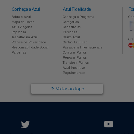
Conheça a Azul
Azul Fidelidade
Sobre a Azul
Conheça o Programa
Mapa de Rotas
Categorias
Azul Viagens
Cadastre-se
Imprensa
Parcerias
Trabalhe na Azul
Clube Azul
Política de Privacidade
Cartão Azul Itaú
Responsabilidade Social
Passagens Internacionais
Parcerias
Comprar Pontos
Renovar Pontos
Transferir Pontos
Azul Incentivo
Regulamentos
Voltar ao topo