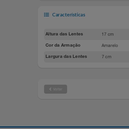
Filmes
IMAGENS MERAMENTE ILUSTRATIVA
Informática
Características
Jardim
Jogos E Consoles
17 cm
Altura das Lentes
Amarelo
Cor da Armação
Livros
7 cm
Largura das Lentes
Malas E Mochilas
Mercado
Móveis
Voltar
Natal