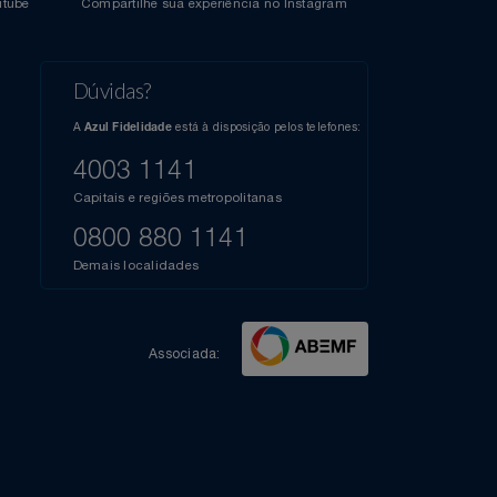
l do Youtube
Compartilhe sua experiência no Instagram
Dúvidas?
s
elos
A
está à disposição pelos telefones:
Azul Fidelidade
41),
AZUL
4003 1141
a que
iais
Capitais e regiões metropolitanas
te
mamos
0800 880 1141
m
Demais localidades