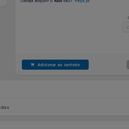
Deseja adquirir o
Itaú?
Azul
Peça já
Adicionar ao carrinho
a 2 dias