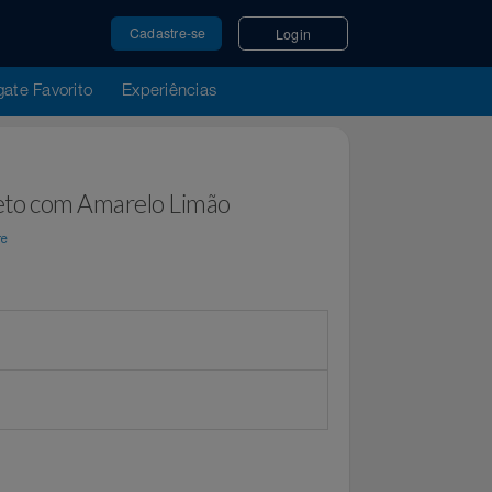
Cadastre-se
Login
u Resgate Favorito
Experiências
sh Preto com Amarelo Limão
Top Store