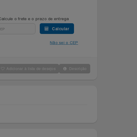
Calcule o frete e o prazo de entrega
Calcular
Não sei o CEP
Adicionar à lista de desejos
Descrição