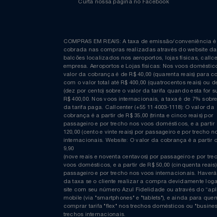
Relógios
Saúde E Bem-Estar
TV
Curta nossa página no Facebook
Utilidades Industriais
COMPRAS EM REAIS: A taxa de emissão/conveniênc
Vestuário
cobrada nas compras realizadas através do website
balcões localizados nos aeroportos, lojas físicas, c
empresa. Aeroportos e Lojas físicas: Nos voos domés
valor da cobrança é de R$ 40,00 (quarenta reais) p
com o valor total até R$ 400,00 (quatrocentos reais)
(dez por cento) sobre o valor da tarifa quando esta f
R$ 400,00. Nos voos internacionais, a taxa é de 7% s
da tarifa paga. Callcenter (+55 11 4003-1118): O valor
cobrança é a partir de R$ 35,00 (trinta e cinco reais) 
passageiro e por trecho nos voos domésticos, e a pa
120,00 (cento e vinte reais) por passageiro e por tre
internacionais. Website: O valor da cobrança é a par
9,90