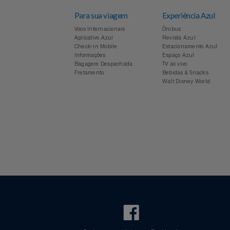
Notebooks E Tablet
Óculos
Para sua viagem
Experiência Azul
Papelaria
Voos Internacionais
Ônibus
Aplicativo Azul
Revista Azul
Check-in Mobile
Estacionamento Azul
Páscoa
Informações
Espaço Azul
Bagagem Despachada
TV ao vivo
Fretamento
Bebidas & Snacks
Perfumaria
Walt Disney World
Perfume
Perfumes
Pet