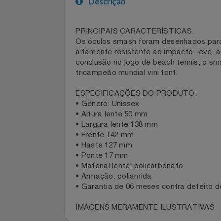
Celulares E Smartphone
Descrição
Cosméticos
PRINCIPAIS CARACTERÍSTICAS:
Cozinha
Os óculos smash foram desenhados pa
altamente resistente ao impacto, le
Doações
conclusão no jogo de beach tennis, 
tricampeão mundial vini font.
Eletrodomésticos
ESPECIFICAÇÕES DO PRODUTO:
• Gênero: Unissex
Eletroportáteis
• Altura lente 50 mm
• Largura lente 138 mm
Esportes
• Frente 142 mm
• Haste 127 mm
Experiências
• Ponte 17 mm
• Material lente: policarbonato
• Armação: poliamida
Ferramentas
• Garantia de 06 meses contra defeit