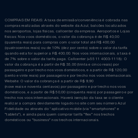
COMPRAS EM REAIS: A taxa de emissão/conveniência é cobrada nas
compras realizadas através do website da Azul, balcões localizados
nos aeroportos, lojas físicas, callcenter da empresa. Aeroportos e Lojas
físicas: Nos voos domésticos, o valor da cobrança é de R$ 40,00
(quarenta reais) para compras com o valor total até R$ 400,00
(quatrocentos reais) ou de 10% (dez por cento) sobre o valor da tarifa
quando esta for superior a R$ 400,00. Nos voos internacionais, a taxa é
de 7% sobre o valor da tarifa paga. Callcenter (+55 11 4003-1118): O
valor da cobrança é a partir de R$ 35,00 (trinta e cinco reais) por
passageiro e por trecho nos voos domésticos, e a partir de R$ 120,00
(cento e vinte reais) por passageiro e por trecho nos voos internacionais.
Website: O valor da cobrança é a partir de R$ 9,90
(nove reais e noventa centavos) por passageiro e por trecho nos voos
domésticos, e a partir de R$ 50,00 (cinquenta reais) por passageiro e por
trecho nos voos internacionais. Haverá isenção da taxa se o cliente
realizar a compra devidamente logado no site com seu número Azul
Fidelidade ou através do “aplicativo mobile (via "smartphones" e
"tablets"), e ainda para quem comprar tarifa "flex" nos trechos
domésticos ou "business" nos trechos internacionais.