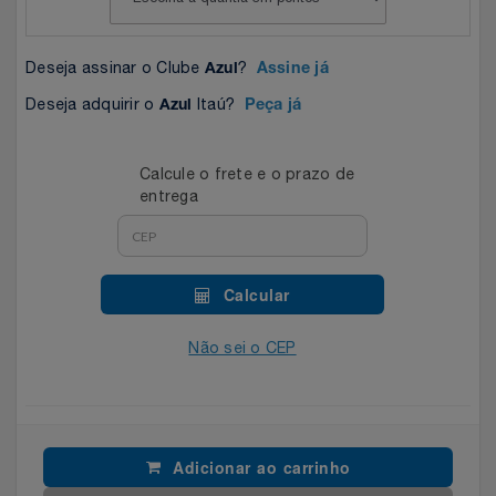
Celulares E Smartphone
SEU VALE TE ESPERANDO
Easylive
Estoque
Deseja assinar o Clube
?
Azul
Assine já
Cosméticos
TOP STORE 8.8
Electrolux
Extra
Deseja adquirir o
Itaú?
Azul
Peça já
Cozinha
Extra
Individual
Calcule o frete e o prazo de
Doações
Fortaleza
Insider
entrega
Eletrodomésticos
Gama Italy
John John
Calcular
Eletroportáteis
Giftty
Le Lis
Não sei o CEP
Esportes
Havanna
Magalu
Experiências
Hospital De Amor
Méliuz
Adicionar ao carrinho
Ferramentas
Jbl
Natura