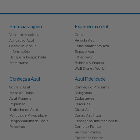
Para sua viagem
Experiência Azul
Voos Internacionais
Ônibus
Aplicativo Azul
Revista Azul
Check-in Mobile
Estacionamento Azul
Informações
Espaço Azul
Bagagem Despachada
TV ao vivo
Fretamento
Bebidas & Snacks
Walt Disney World
Conheça a Azul
Azul Fidelidade
Sobre a Azul
Conheça o Programa
Mapa de Rotas
Categorias
Azul Viagens
Cadastre-se
Imprensa
Parcerias
Trabalhe na Azul
Clube Azul
Política de Privacidade
Cartão Azul Itaú
Responsabilidade Social
Passagens Internacionais
Parcerias
Comprar Pontos
Renovar Pontos
Transferir Pontos