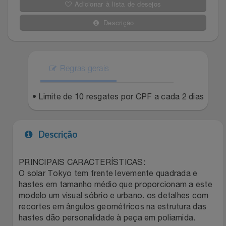
Adicionar à lista de desejos
Filmes
Lity
Netshoes
Descrição
Informática
Loccitane Au Bresil
Pet Love Saúde
Jardim
Regras gerais
Loccitane En Provence
Ponto Frio
Jogos E Consoles
• Limite de 10 resgates por CPF a cada 2 dias
Magalu
Pontos Por Opiniões
Livros
Meu Resgate Favorito
Portal Das Malas
Descrição
Malas E Mochilas
Mondial
Renner
PRINCIPAIS CARACTERÍSTICAS:
O solar Tokyo tem frente levemente quadrada e
Mercado
Mormaii
Sams Club
hastes em tamanho médio que proporcionam a este
modelo um visual sóbrio e urbano. os detalhes com
Móveis
Multi
Topstore
recortes em ângulos geométricos na estrutura das
hastes dão personalidade à peça em poliamida.