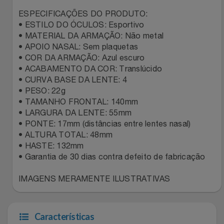
Natal
Natura
ESPECIFICAÇÕES DO PRODUTO:
• ESTILO DO ÓCULOS: Esportivo
Notebooks E Tablet
Netshoes
• MATERIAL DA ARMAÇÃO: Não metal
• APOIO NASAL: Sem plaquetas
Óculos
Oster
• COR DA ARMAÇÃO: Azul escuro
• ACABAMENTO DA COR: Translúcido
Papelaria
• CURVA BASE DA LENTE: 4
Perfumes & Cosméticos
• PESO: 22g
• TAMANHO FRONTAL: 140mm
Páscoa
Ponto Frio
• LARGURA DA LENTE: 55mm
• PONTE: 17mm (distâncias entre lentes nasal)
Perfumaria
Portal Das Malas
• ALTURA TOTAL: 48mm
• HASTE: 132mm
• Garantia de 30 dias contra defeito de fabricação
Perfume
Porto Brasil
IMAGENS MERAMENTE ILUSTRATIVAS
Perfumes
Renner
Pet
Safe – Escola De Aviação
Características