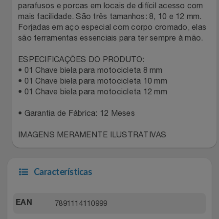
Natal
Natura
parafusos e porcas em locais de difícil acesso com
mais facilidade. São três tamanhos: 8, 10 e 12 mm.
Notebooks E Tablet
Forjadas em aço especial com corpo cromado, elas
Netshoes
são ferramentas essenciais para ter sempre à mão.
Óculos
Oster
ESPECIFICAÇÕES DO PRODUTO:
• 01 Chave biela para motocicleta 8 mm
Papelaria
Perfumes & Cosméticos
• 01 Chave biela para motocicleta 10 mm
• 01 Chave biela para motocicleta 12 mm
Páscoa
Ponto Frio
• Garantia de Fábrica: 12 Meses
Perfumaria
Portal Das Malas
IMAGENS MERAMENTE ILUSTRATIVAS
Perfume
Porto Brasil
Características
Perfumes
Renner
7891114110999
EAN
Pet
Safe – Escola De Aviação