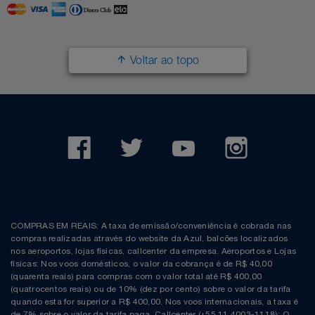
Voltar ao topo
COMPRAS EM REAIS: A taxa de emissão/conveniência é cobrada nas
compras realizadas através do website da Azul, balcões localizados
nos aeroportos, lojas físicas, callcenter da empresa. Aeroportos e Lojas
físicas: Nos voos domésticos, o valor da cobrança é de R$ 40,00
(quarenta reais) para compras com o valor total até R$ 400,00
(quatrocentos reais) ou de 10% (dez por cento) sobre o valor da tarifa
quando esta for superior a R$ 400,00. Nos voos internacionais, a taxa é
de 7% sobre o valor da tarifa paga. Callcenter (+55 11 4003-1118): O