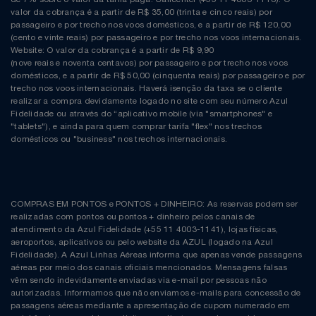
valor da cobrança é a partir de R$ 35,00 (trinta e cinco reais) por
passageiro e por trecho nos voos domésticos, e a partir de R$ 120,00
(cento e vinte reais) por passageiro e por trecho nos voos internacionais.
Website: O valor da cobrança é a partir de R$ 9,90
(nove reais e noventa centavos) por passageiro e por trecho nos voos
domésticos, e a partir de R$ 50,00 (cinquenta reais) por passageiro e por
trecho nos voos internacionais. Haverá isenção da taxa se o cliente
realizar a compra devidamente logado no site com seu número Azul
Fidelidade ou através do “aplicativo mobile (via "smartphones" e
"tablets"), e ainda para quem comprar tarifa "flex" nos trechos
domésticos ou "business" nos trechos internacionais.
COMPRAS EM PONTOS e PONTOS + DINHEIRO: As reservas podem ser
realizadas com pontos ou pontos + dinheiro pelos canais de
atendimento da Azul Fidelidade (+55 11 4003-1141), lojas físicas,
aeroportos, aplicativos ou pelo website da AZUL (logado na Azul
Fidelidade). A Azul Linhas Aéreas informa que apenas vende passagens
aéreas por meio dos canais oficiais mencionados. Mensagens falsas
vêm sendo indevidamente enviadas via e-mail por pessoas não
autorizadas. Informamos que não enviamos e-mails para concessão de
passagens aéreas mediante a apresentação de cupom numerado em