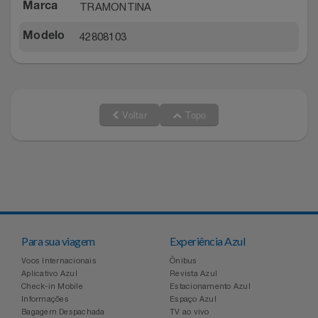
TRAMONTINA
Marca
Relógios
Stanley Pmi
42808103
Modelo
Saúde E Bem-Estar
The Bar
TV
Top Store
Voltar
Topo
Utilidades Industriais
Tramontina
Vestuário
Três Corações
Weconnect
Para sua viagem
Experiência Azul
Voos Internacionais
Ônibus
Aplicativo Azul
Revista Azul
Check-in Mobile
Estacionamento Azul
Informações
Espaço Azul
Bagagem Despachada
TV ao vivo