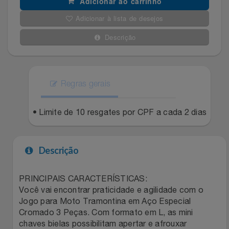
Adicionar ao carrinho
Filmes
Adicionar à lista de desejos
Lity
Netshoes
Descrição
Informática
Loccitane Au Bresil
Pet Love Saúde
Jardim
Loccitane En Provence
Ponto Frio
Regras gerais
Jogos E Consoles
Magalu
Pontos Por Opiniões
• Limite de 10 resgates por CPF a cada 2 dias
Livros
Meu Resgate Favorito
Portal Das Malas
Descrição
Malas E Mochilas
Mondial
Renner
Mercado
Mormaii
Sams Club
PRINCIPAIS CARACTERÍSTICAS:
Você vai encontrar praticidade e agilidade com o
Jogo para Moto Tramontina em Aço Especial
Móveis
Multi
Topstore
Cromado 3 Peças. Com formato em L, as mini
chaves bielas possibilitam apertar e afrouxar