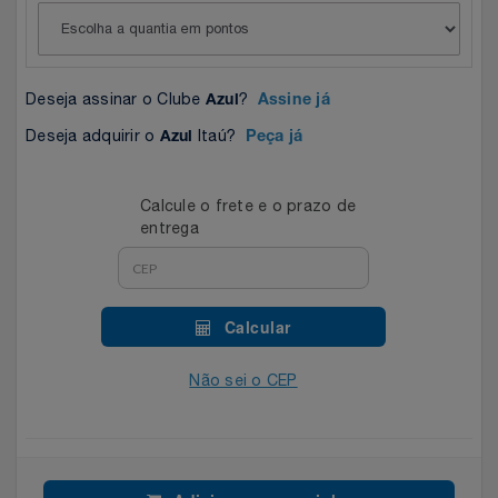
Celulares E Smartphone
Easylive
Estoque
Cosméticos
Electrolux
Extra
Deseja assinar o Clube
?
Azul
Assine já
Cozinha
Extra
Individual
Deseja adquirir o
Itaú?
Azul
Peça já
Doações
Fortaleza
Insider
Calcule o frete e o prazo de
entrega
Eletrodomésticos
Gama Italy
John John
Eletroportáteis
Giftty
Le Lis
Calcular
Esportes
Havanna
Magalu
Não sei o CEP
Experiências
Hospital De Amor
Méliuz
Ferramentas
Jbl
Natura