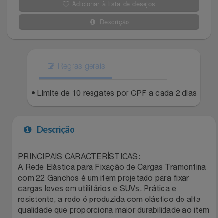
Adicionar à lista de desejos
Filmes
Lity
Netshoes
Descrição
Informática
Loccitane Au Bresil
Pet Love Saúde
Jardim
Regras gerais
Loccitane En Provence
Ponto Frio
Jogos E Consoles
• Limite de 10 resgates por CPF a cada 2 dias
Magalu
Pontos Por Opiniões
Livros
Meu Resgate Favorito
Portal Das Malas
Descrição
Malas E Mochilas
Mondial
Renner
PRINCIPAIS CARACTERÍSTICAS:
A Rede Elástica para Fixação de Cargas Tramontina
Mercado
Mormaii
Sams Club
com 22 Ganchos é um item projetado para fixar
cargas leves em utilitários e SUVs. Prática e
Móveis
Multi
Topstore
resistente, a rede é produzida com elástico de alta
qualidade que proporciona maior durabilidade ao item