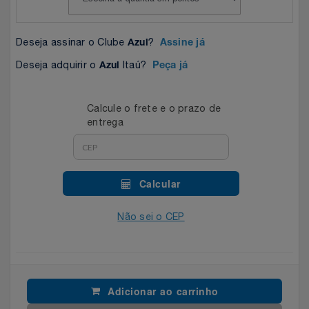
Celulares E Smartphone
SEU VALE TE ESPERANDO
Easylive
Estoque
Deseja assinar o Clube
?
Azul
Assine já
Cosméticos
TOP STORE 8.8
Electrolux
Extra
Deseja adquirir o
Itaú?
Azul
Peça já
Cozinha
Extra
Individual
Calcule o frete e o prazo de
Doações
Fortaleza
Insider
entrega
Eletrodomésticos
Gama Italy
John John
Calcular
Eletroportáteis
Giftty
Le Lis
Não sei o CEP
Esportes
Havanna
Magalu
Experiências
Hospital De Amor
Méliuz
Adicionar ao carrinho
Ferramentas
Jbl
Natura