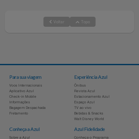
Relógios
Stanley Pmi
Voltar
Topo
Saúde E Bem-Estar
The Bar
TV
Top Store
Utilidades Industriais
Tramontina
Vestuário
Três Corações
Para sua viagem
Experiência Azul
Voos Internacionais
Ônibus
Weconnect
Aplicativo Azul
Revista Azul
Check-in Mobile
Estacionamento Azul
Informações
Espaço Azul
Bagagem Despachada
TV ao vivo
Fretamento
Bebidas & Snacks
Walt Disney World
Conheça a Azul
Azul Fidelidade
Sobre a Azul
Conheça o Programa