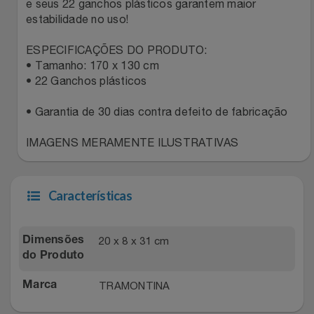
Natal
Natura
e seus 22 ganchos plásticos garantem maior
estabilidade no uso!
Notebooks E Tablet
Netshoes
ESPECIFICAÇÕES DO PRODUTO:
• Tamanho: 170 x 130 cm
Óculos
Oster
• 22 Ganchos plásticos
Papelaria
• Garantia de 30 dias contra defeito de fabricação
Perfumes & Cosméticos
IMAGENS MERAMENTE ILUSTRATIVAS
Páscoa
Ponto Frio
Perfumaria
Portal Das Malas
Características
Perfume
Porto Brasil
20 x 8 x 31 cm
Dimensões
Perfumes
do Produto
Renner
TRAMONTINA
Marca
Pet
Safe – Escola De Aviação