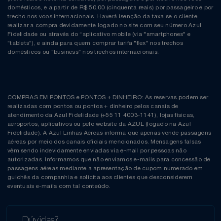
domésticos, e a partir de R$ 50,00 (cinquenta reais) por passageiro e por
trecho nos voos internacionais. Haverá isenção da taxa se o cliente
realizar a compra devidamente logado no site com seu número Azul
Fidelidade ou através do “aplicativo mobile (via "smartphones" e
"tablets"), e ainda para quem comprar tarifa "flex" nos trechos
domésticos ou "business" nos trechos internacionais.
COMPRAS EM PONTOS e PONTOS + DINHEIRO: As reservas podem ser
realizadas com pontos ou pontos + dinheiro pelos canais de
atendimento da Azul Fidelidade (+55 11 4003-1141), lojas físicas,
aeroportos, aplicativos ou pelo website da AZUL (logado na Azul
Fidelidade). A Azul Linhas Aéreas informa que apenas vende passagens
aéreas por meio dos canais oficiais mencionados. Mensagens falsas
vêm sendo indevidamente enviadas via e-mail por pessoas não
autorizadas. Informamos que não enviamos e-mails para concessão de
passagens aéreas mediante a apresentação de cupom numerado em
guichês da companhia e solicita aos clientes que desconsiderem
eventuais e-mails com tal conteúdo.
Dúvidas?