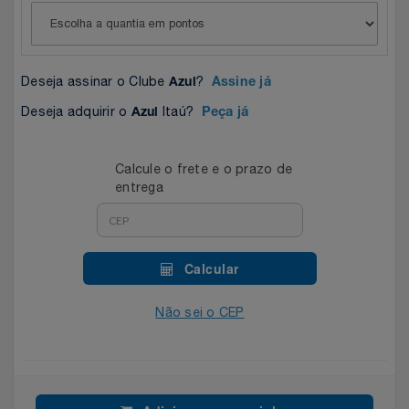
Celulares E Smartphone
Easylive
Estoque
Cosméticos
Electrolux
Extra
Deseja assinar o Clube
?
Azul
Assine já
Cozinha
Extra
Individual
Deseja adquirir o
Itaú?
Azul
Peça já
Doações
Fortaleza
Insider
Calcule o frete e o prazo de
entrega
Eletrodomésticos
Gama Italy
John John
Eletroportáteis
Giftty
Le Lis
Calcular
Esportes
Havanna
Magalu
Não sei o CEP
Experiências
Hospital De Amor
Méliuz
Ferramentas
Jbl
Natura