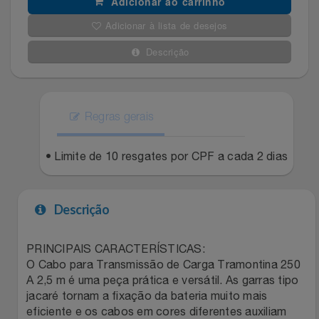
Adicionar ao carrinho
Filmes
Adicionar à lista de desejos
Lity
Netshoes
Descrição
Informática
Loccitane Au Bresil
Pet Love Saúde
Jardim
Loccitane En Provence
Ponto Frio
Regras gerais
Jogos E Consoles
Magalu
Pontos Por Opiniões
• Limite de 10 resgates por CPF a cada 2 dias
Livros
Meu Resgate Favorito
Portal Das Malas
Descrição
Malas E Mochilas
Mondial
Renner
Mercado
Mormaii
Sams Club
PRINCIPAIS CARACTERÍSTICAS:
O Cabo para Transmissão de Carga Tramontina 250
A 2,5 m é uma peça prática e versátil. As garras tipo
Móveis
Multi
Topstore
jacaré tornam a fixação da bateria muito mais
eficiente e os cabos em cores diferentes auxiliam