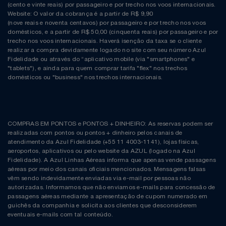
(cento e vinte reais) por passageiro e por trecho nos voos internacionais.
Website: O valor da cobrança é a partir de R$ 9,90
(nove reais e noventa centavos) por passageiro e por trecho nos voos
domésticos, e a partir de R$ 50,00 (cinquenta reais) por passageiro e por
trecho nos voos internacionais. Haverá isenção da taxa se o cliente
realizar a compra devidamente logado no site com seu número Azul
Fidelidade ou através do “aplicativo mobile (via "smartphones" e
"tablets"), e ainda para quem comprar tarifa "flex" nos trechos
domésticos ou "business" nos trechos internacionais.
COMPRAS EM PONTOS e PONTOS + DINHEIRO: As reservas podem ser
realizadas com pontos ou pontos + dinheiro pelos canais de
atendimento da Azul Fidelidade (+55 11 4003-1141), lojas físicas,
aeroportos, aplicativos ou pelo website da AZUL (logado na Azul
Fidelidade). A Azul Linhas Aéreas informa que apenas vende passagens
aéreas por meio dos canais oficiais mencionados. Mensagens falsas
vêm sendo indevidamente enviadas via e-mail por pessoas não
autorizadas. Informamos que não enviamos e-mails para concessão de
passagens aéreas mediante a apresentação de cupom numerado em
guichês da companhia e solicita aos clientes que desconsiderem
eventuais e-mails com tal conteúdo.