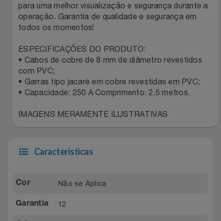
Natal
Natura
para uma melhor visualização e segurança durante a
operação. Garantia de qualidade e segurança em
Notebooks E Tablet
todos os momentos!
Netshoes
ESPECIFICAÇÕES DO PRODUTO:
Óculos
Oster
• Cabos de cobre de 8 mm de diâmetro revestidos
com PVC;
Papelaria
Perfumes & Cosméticos
• Garras tipo jacaré em cobre revestidas em PVC;
• Capacidade: 250 A Comprimento: 2,5 metros.
Páscoa
Ponto Frio
IMAGENS MERAMENTE ILUSTRATIVAS
Perfumaria
Portal Das Malas
Características
Perfume
Porto Brasil
Perfumes
Renner
Não se Aplica
Cor
12
Garantia
Pet
Safe – Escola De Aviação