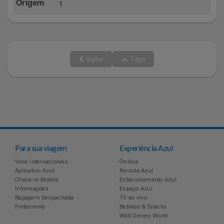
1
Origem
Relógios
Stanley Pmi
Saúde E Bem-Estar
The Bar
Voltar
Topo
TV
Top Store
Utilidades Industriais
Tramontina
Vestuário
Três Corações
Weconnect
Para sua viagem
Experiência Azul
Voos Internacionais
Ônibus
Aplicativo Azul
Revista Azul
Check-in Mobile
Estacionamento Azul
Informações
Espaço Azul
Bagagem Despachada
TV ao vivo
Fretamento
Bebidas & Snacks
Walt Disney World