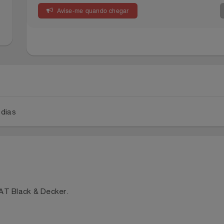
Avise-me quando chegar
a 2 dias
112BAT Black & Decker.