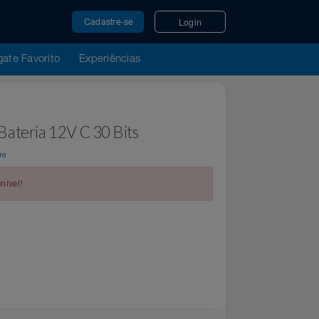
Cadastre-se
Login
u Resgate Favorito
Experiências
cker Bateria 12V C 30 Bits
r
Top Store
indisponível!