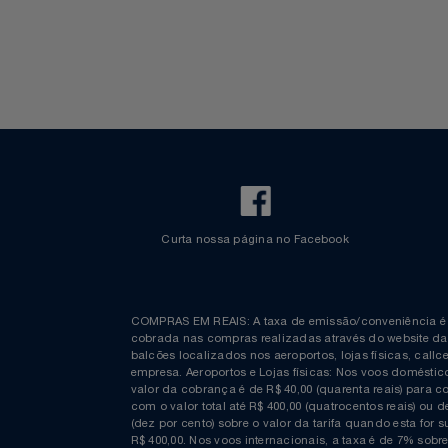
Bagagem Despachada
TV ao vivo
Fretamento
Bebidas & Snacks
Walt Disney World
Notebooks E Tablet
Óculos
Papelaria
Páscoa
Perfumaria
Perfume
Curta nossa página no Facebook
Perfumes
Pet
COMPRAS EM REAIS: A taxa de emissão/conveniênc