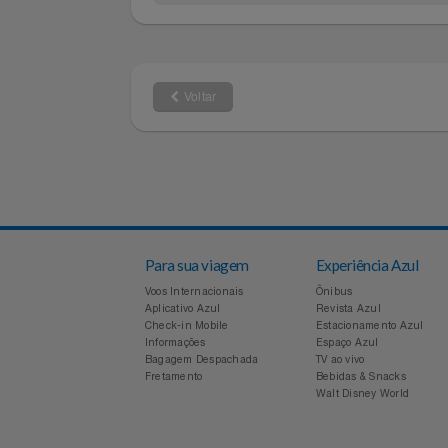
BLACK&D
Marca
Filmes
LD12SC-
Modelo
Informática
Jardim
Voltar
Jogos E Consoles
Livros
Malas E Mochilas
Mercado
Para sua viagem
Experiência Azul
Voos Internacionais
Ônibus
Móveis
Aplicativo Azul
Revista Azul
Check-in Mobile
Estacionamento Azul
Informações
Espaço Azul
Natal