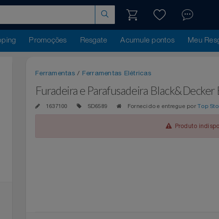
hopping
Promoções
Resgate
Acumule pontos
Me
Ferramentas
/
Ferramentas Elétricas
Furadeira e Parafusadeira Black&De
1637100
SD6589
Fornecido e entregue po
Produto 