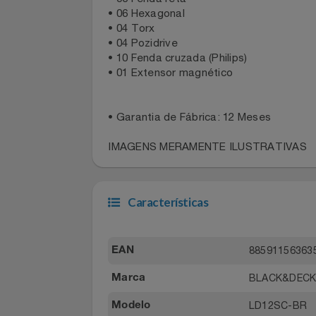
Celulares E Smartphone
SEU VALE TE ESPERANDO
ESPECIFICAÇÕES DO PRODUTO:
• 06 Fenda reta
Cosméticos
TOP STORE 8.8
• 06 Hexagonal
• 04 Torx
• 04 Pozidrive
Cozinha
• 10 Fenda cruzada (Philips)
• 01 Extensor magnético
Doações
Eletrodomésticos
• Garantia de Fábrica: 12 Meses
IMAGENS MERAMENTE ILUSTRATIVA
Eletroportáteis
Esportes
Características
Experiências
88591156
EAN
Ferramentas