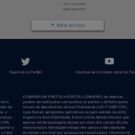
Trabalhe na Azul
Clube Azul
Política de Privacidade
Cartão Azul Itaú
Responsabilidade Social
Passagens Internacionais
Parcerias
Comprar Pontos
Renovar Pontos
Transferir Pontos
Azul Incentivo
Regulamentos
Voltar ao topo
Siga-nos no Twitter
Inscreva-se no nosso cana
ia é
COMPRAS EM PONTOS e PONTOS + DINHEIRO: As reserva