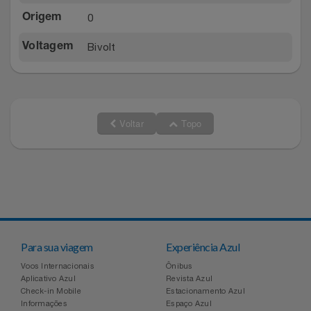
Relógios
Stanley Pmi
0
Origem
Bivolt
Voltagem
Saúde E Bem-Estar
The Bar
TV
Top Store
Voltar
Topo
Utilidades Industriais
Tramontina
Vestuário
Três Corações
Weconnect
Para sua viagem
Experiência Azul
Voos Internacionais
Ônibus
Aplicativo Azul
Revista Azul
Check-in Mobile
Estacionamento Azul
Informações
Espaço Azul