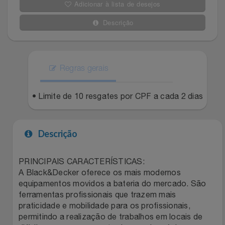
Adicionar à lista de desejos
Filmes
Lity
Netshoes
Descrição
Informática
Loccitane Au Bresil
Pet Love Saúde
Jardim
Regras gerais
Loccitane En Provence
Ponto Frio
Jogos E Consoles
• Limite de 10 resgates por CPF a cada 2 dias
Magalu
Pontos Por Opiniões
Livros
Meu Resgate Favorito
Portal Das Malas
Descrição
Malas E Mochilas
Mondial
Renner
PRINCIPAIS CARACTERÍSTICAS:
A Black&Decker oferece os mais modernos
Mercado
Mormaii
Sams Club
equipamentos movidos a bateria do mercado. São
ferramentas profissionais que trazem mais
Móveis
Multi
Topstore
praticidade e mobilidade para os profissionais,
permitindo a realização de trabalhos em locais de