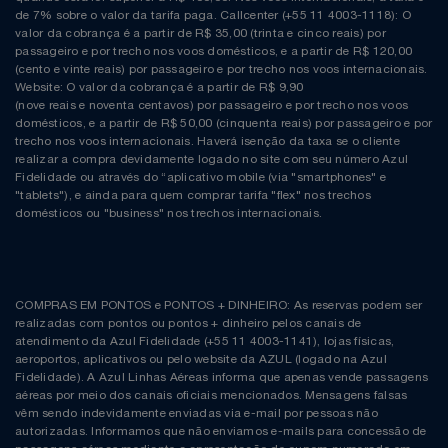
de 7% sobre o valor da tarifa paga. Callcenter (+55 11 4003-1118): O
valor da cobrança é a partir de R$ 35,00 (trinta e cinco reais) por
passageiro e por trecho nos voos domésticos, e a partir de R$ 120,00
(cento e vinte reais) por passageiro e por trecho nos voos internacionais.
Website: O valor da cobrança é a partir de R$ 9,90
(nove reais e noventa centavos) por passageiro e por trecho nos voos
domésticos, e a partir de R$ 50,00 (cinquenta reais) por passageiro e por
trecho nos voos internacionais. Haverá isenção da taxa se o cliente
realizar a compra devidamente logado no site com seu número Azul
Fidelidade ou através do “aplicativo mobile (via "smartphones" e
"tablets"), e ainda para quem comprar tarifa "flex" nos trechos
domésticos ou "business" nos trechos internacionais.
COMPRAS EM PONTOS e PONTOS + DINHEIRO: As reservas podem ser
realizadas com pontos ou pontos + dinheiro pelos canais de
atendimento da Azul Fidelidade (+55 11 4003-1141), lojas físicas,
aeroportos, aplicativos ou pelo website da AZUL (logado na Azul
Fidelidade). A Azul Linhas Aéreas informa que apenas vende passagens
aéreas por meio dos canais oficiais mencionados. Mensagens falsas
vêm sendo indevidamente enviadas via e-mail por pessoas não
autorizadas. Informamos que não enviamos e-mails para concessão de