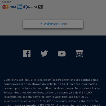
Crédito
Voltar ao topo
COMPRAS EM REAIS: A taxa de emissão/conveniência é cobrada nas
compras realizadas através do website da Azul, balcões localizados
nos aeroportos, lojas físicas, callcenter da empresa. Aeroportos e Lojas
físicas: Nos voos domésticos, o valor da cobrança é de R$ 40,00
(quarenta reais) para compras com o valor total até R$ 400,00
(quatrocentos reais) ou de 10% (dez por cento) sobre o valor da tarifa
quando esta for superior a R$ 400,00. Nos voos internacionais, a taxa é