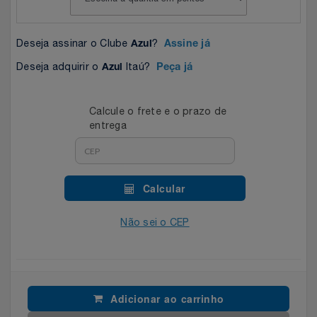
Celulares E Smartphone
Easylive
Estoque
Deseja assinar o Clube
?
Azul
Assine já
Cosméticos
Electrolux
Extra
Deseja adquirir o
Itaú?
Azul
Peça já
Cozinha
Extra
Individual
Calcule o frete e o prazo de
Doações
Fortaleza
Insider
entrega
Eletrodomésticos
Gama Italy
John John
Calcular
Eletroportáteis
Giftty
Le Lis
Não sei o CEP
Esportes
Havanna
Magalu
Experiências
Hospital De Amor
Méliuz
Adicionar ao carrinho
Ferramentas
Jbl
Natura