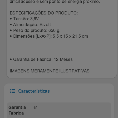
Natal
Natura
difícil acesso e sem ponto de energia próximo.
ESPECIFICAÇÕES DO PRODUTO:
Notebooks E Tablet
Netshoes
• Tensão: 3,6V.
• Alimentação: Bivolt
Óculos
Oster
• Peso do produto: 650 g.
• Dimensões [LxAxP]: 5,5 x 15 x 21,5 cm
Papelaria
Perfumes & Cosméticos
Páscoa
Ponto Frio
• Garantia de Fábrica: 12 Meses
Perfumaria
Portal Das Malas
IMAGENS MERAMENTE ILUSTRATIVAS
Perfume
Porto Brasil
Características
Perfumes
Renner
12
Garantia
Pet
Safe – Escola De Aviação
Fabrica