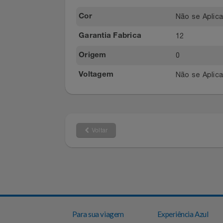
Características
Filmes
Informática
Não se Ap
Cor
Jardim
12
Garantia Fabrica
0
Jogos E Consoles
Origem
Não se Ap
Voltagem
Livros
Malas E Mochilas
Mercado
Voltar
Móveis
Natal