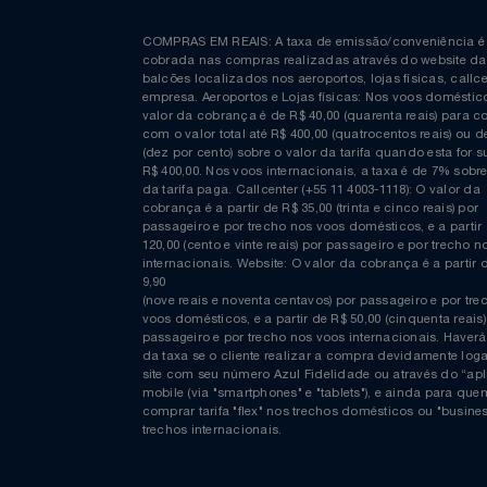
Relógios
Saúde E Bem-Estar
Curta nossa página no Facebook
TV
COMPRAS EM REAIS: A taxa de emissão/conveniênc
Utilidades Industriais
cobrada nas compras realizadas através do website
balcões localizados nos aeroportos, lojas físicas, c
empresa. Aeroportos e Lojas físicas: Nos voos domés
Vestuário
valor da cobrança é de R$ 40,00 (quarenta reais) p
com o valor total até R$ 400,00 (quatrocentos reais)
(dez por cento) sobre o valor da tarifa quando esta f
R$ 400,00. Nos voos internacionais, a taxa é de 7% s
da tarifa paga. Callcenter (+55 11 4003-1118): O valor
cobrança é a partir de R$ 35,00 (trinta e cinco reais) 
passageiro e por trecho nos voos domésticos, e a pa
120,00 (cento e vinte reais) por passageiro e por tre
internacionais. Website: O valor da cobrança é a par
9,90
(nove reais e noventa centavos) por passageiro e por
voos domésticos, e a partir de R$ 50,00 (cinquenta re
passageiro e por trecho nos voos internacionais. H