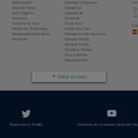
Conheça a Azul
Azul Fidelidade
Sobre a Azul
Conheça o Programa
Mapa de Rotas
Categorias
Azul Viagens
Cadastre-se
Imprensa
Parcerias
Trabalhe na Azul
Clube Azul
Política de Privacidade
Cartão Azul Itaú
Responsabilidade Social
Passagens Internacionais
Parcerias
Comprar Pontos
Renovar Pontos
Transferir Pontos
Azul Incentivo
Regulamentos
Voltar ao topo