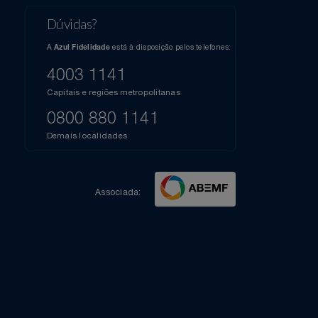
l do Youtube
Compartilhe sua experiência no Instagram
Dúvidas?
s
elos
A
está à disposição pelos telefones:
Azul Fidelidade
41),
AZUL
4003 1141
a que
iais
Capitais e regiões metropolitanas
te
mamos
0800 880 1141
m
Demais localidades
Associada: