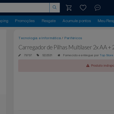
hopping
Promoções
Resgate
Acumule pontos
Me
Tecnologia e Informática
/
Periféricos
Carregador de Pilhas Multilaser 2x
79707
SD2531
Fornecido e entregue por
T
Produto 