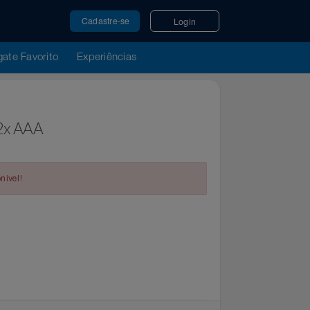
Cadastre-se
Login
u Resgate Favorito
Experiências
 AA + 2x AAA
op Store
indisponível!