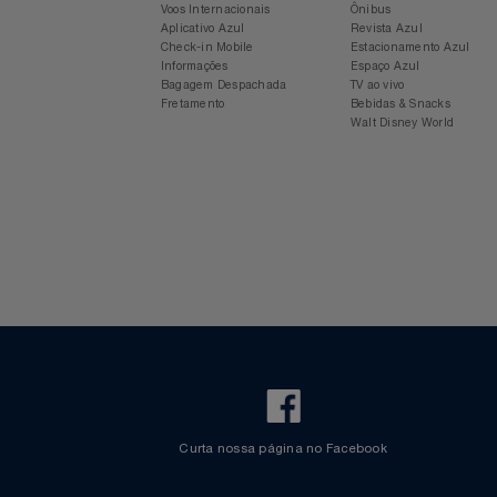
Notebooks E Tablet
Para sua viagem
Experiência Azul
Óculos
Voos Internacionais
Ônibus
Aplicativo Azul
Revista Azul
Check-in Mobile
Estacionamento Azul
Papelaria
Informações
Espaço Azul
Bagagem Despachada
TV ao vivo
Fretamento
Bebidas & Snacks
Páscoa
Walt Disney World
Perfumaria
Perfume
Perfumes
Pet