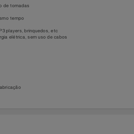
leiro de tomadas
ao mesmo tempo
, MP3 players, brinquedos, etc
nergia elétrica, sem uso de cabos
de fabricação
S