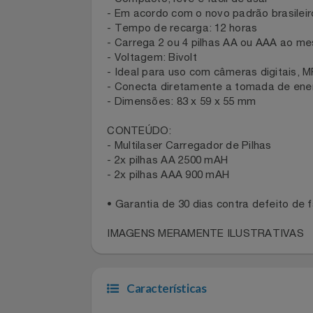
Celulares E Smartphone
SEU VALE TE ESPERANDO
ESPECIFICAÇÕES DO PRODUTO:
- Compacto, leve e fácil de usar
Cosméticos
TOP STORE 8.8
- Em acordo com o novo padrão brasi
- Tempo de recarga: 12 horas
- Carrega 2 ou 4 pilhas AA ou AAA 
Cozinha
- Voltagem: Bivolt
- Ideal para uso com câmeras digitais
Doações
- Conecta diretamente a tomada de e
- Dimensões: 83 x 59 x 55 mm
Eletrodomésticos
CONTEÚDO:
- Multilaser Carregador de Pilhas
Eletroportáteis
- 2x pilhas AA 2500 mAH
- 2x pilhas AAA 900 mAH
Esportes
• Garantia de 30 dias contra defeito 
Experiências
IMAGENS MERAMENTE ILUSTRATIVA
Ferramentas