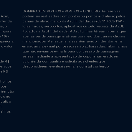
Siga-nos no Twitter
Inscreva-se no nosso cana
ia é
COMPRAS EM PONTOS e PONTOS + DINHEIRO: As reserva
 da Azul,
podem ser realizadas com pontos ou pontos + dinheiro p
allcenter da
canais de atendimento da Azul Fidelidade (+55 11 4003-11
ticos, o
lojas físicas, aeroportos, aplicativos ou pelo website da 
ara compras
(logado na Azul Fidelidade). A Azul Linhas Aéreas inform
 ou de 10%
apenas vende passagens aéreas por meio dos canais ofic
or superior a
mencionados. Mensagens falsas vêm sendo indevidamen
obre o valor
enviadas via e-mail por pessoas não autorizadas. Infor
 da
que não enviamos e-mails para concessão de passagens
por
aéreas mediante a apresentação de cupom numerado e
rtir de R$
guichês da companhia e solicita aos clientes que
cho nos voos
desconsiderem eventuais e-mails com tal conteúdo.
tir de R$
 trecho nos
ais) por
averá isenção