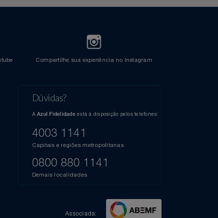
l do Youtube
Compartilhe sua experiência no Instagram
Dúvidas?
s
elos
A
está à disposição pelos telefones:
Azul Fidelidade
41),
AZUL
4003 1141
a que
iais
Capitais e regiões metropolitanas
te