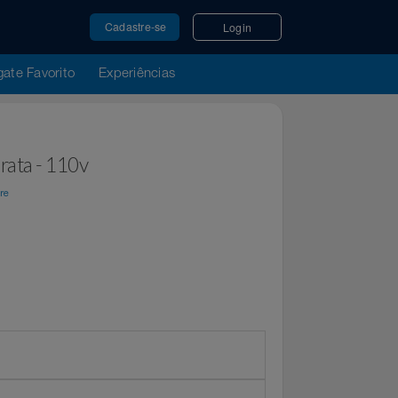
Cadastre-se
Login
u Resgate Favorito
Experiências
eta/Prata - 110v
r
Top Store