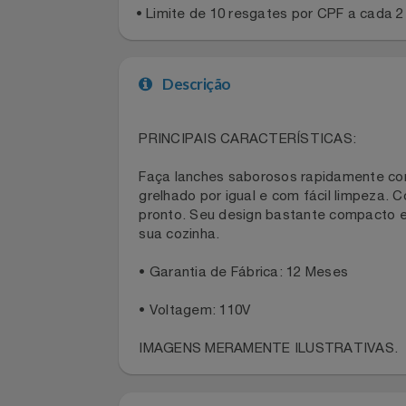
Regras gerais
Celulares E Smartphone
SEU VALE TE ESPERANDO
• Limite de 10 resgates por CPF a cad
Cosméticos
TOP STORE 8.8
Cozinha
Descrição
Doações
PRINCIPAIS CARACTERÍSTICAS:
Eletrodomésticos
Faça lanches saborosos rapidamente c
Eletroportáteis
grelhado por igual e com fácil limpe
pronto. Seu design bastante compact
sua cozinha.
Esportes
• Garantia de Fábrica: 12 Meses
Experiências
• Voltagem: 110V
Ferramentas