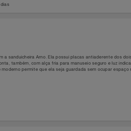
a 2 dias
om a sanduicheira Arno. Ela possui placas antiaderente do
za. Conta, também, com alça fria para manuseio seguro e lu
o e moderno permite que ela seja guardada sem ocupar es