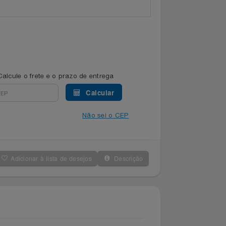
Calcule o frete e o prazo de entrega
Calcular
Não sei o CEP
Adicionar à lista de desejos
Descrição