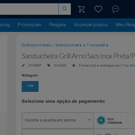
hopping
Promoções
Resgate
Acumule pontos
Me
Eletroportáteis
/
Sanduicheira e Torradeira
Sanduicheira Grill Arno Sacs Inox Pr
2134897
SC9492
Fornecido e entregue po
Voltagem
110V
Selecione uma opção de pagamento:
Escolha a quantia em pontos