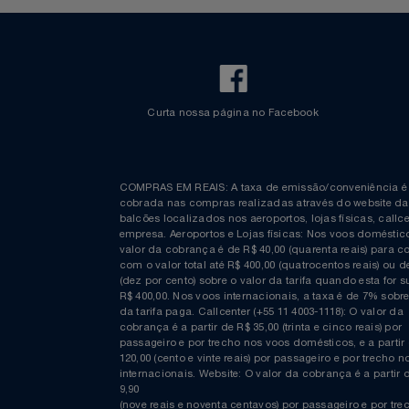
Relógios
Saúde E Bem-Estar
TV
Utilidades Industriais
Vestuário
Curta nossa página no Facebook
COMPRAS EM REAIS: A taxa de emissão/conveniênc
cobrada nas compras realizadas através do website
balcões localizados nos aeroportos, lojas físicas, c
empresa. Aeroportos e Lojas físicas: Nos voos domés
valor da cobrança é de R$ 40,00 (quarenta reais) p
com o valor total até R$ 400,00 (quatrocentos reais)
(dez por cento) sobre o valor da tarifa quando esta f