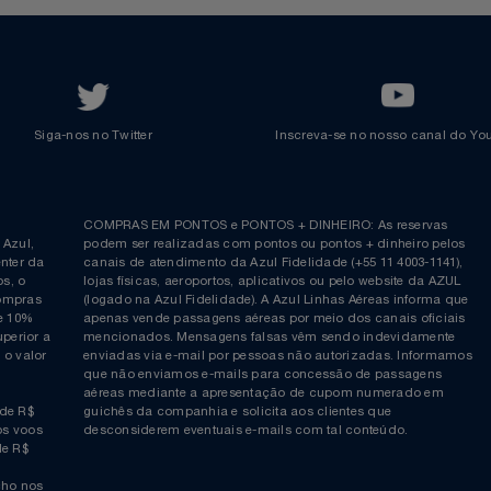
Azul Incentivo
Regulamentos
Voltar ao topo
Siga-nos no Twitter
Inscreva-se no nosso cana
ia é
COMPRAS EM PONTOS e PONTOS + DINHEIRO: As reserva
 da Azul,
podem ser realizadas com pontos ou pontos + dinheiro p
allcenter da
canais de atendimento da Azul Fidelidade (+55 11 4003-11
ticos, o
lojas físicas, aeroportos, aplicativos ou pelo website da 
ara compras
(logado na Azul Fidelidade). A Azul Linhas Aéreas inform
 ou de 10%
apenas vende passagens aéreas por meio dos canais ofic
or superior a
mencionados. Mensagens falsas vêm sendo indevidamen