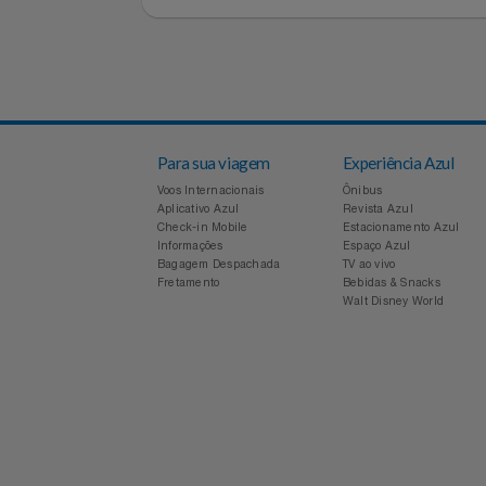
Notebooks E Tablet
Voltar
Óculos
Papelaria
Páscoa
Para sua viagem
Experiência Azul
Perfumaria
Voos Internacionais
Ônibus
Aplicativo Azul
Revista Azul
Perfume
Check-in Mobile
Estacionamento Azul
Informações
Espaço Azul
Bagagem Despachada
TV ao vivo
Perfumes
Fretamento
Bebidas & Snacks
Walt Disney World
Pet