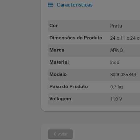
IMAGENS MERAMENTE ILUSTRATIVA
Filmes
Informática
Características
Jardim
Prata
Cor
Jogos E Consoles
24 x 11 x 
Dimensões do Produto
Livros
ARNO
Marca
Inox
Material
Malas E Mochilas
80000358
Modelo
Mercado
0,7 kg
Peso do Produto
Móveis
110 V
Voltagem
Natal