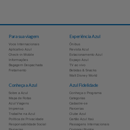
Para sua viagem
Experiência Azul
Voos Internacionais
Ônibus
Aplicativo Azul
Revista Azul
Check-in Mobile
Estacionamento Azul
Informações
Espaço Azul
Bagagem Despachada
TV ao vivo
Fretamento
Bebidas & Snacks
Walt Disney World
Conheça a Azul
Azul Fidelidade
Sobre a Azul
Conheça o Programa
Mapa de Rotas
Categorias
Azul Viagens
Cadastre-se
Imprensa
Parcerias
Trabalhe na Azul
Clube Azul
Política de Privacidade
Cartão Azul Itaú
Responsabilidade Social
Passagens Internacionais
Parcerias
Comprar Pontos