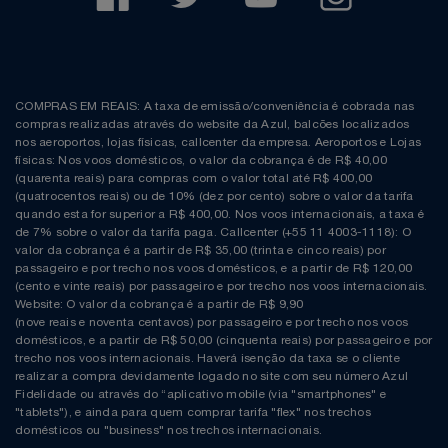
COMPRAS EM REAIS: A taxa de emissão/conveniência é cobrada nas
compras realizadas através do website da Azul, balcões localizados
nos aeroportos, lojas físicas, callcenter da empresa. Aeroportos e Lojas
físicas: Nos voos domésticos, o valor da cobrança é de R$ 40,00
(quarenta reais) para compras com o valor total até R$ 400,00
(quatrocentos reais) ou de 10% (dez por cento) sobre o valor da tarifa
quando esta for superior a R$ 400,00. Nos voos internacionais, a taxa é
de 7% sobre o valor da tarifa paga. Callcenter (+55 11 4003-1118): O
valor da cobrança é a partir de R$ 35,00 (trinta e cinco reais) por
passageiro e por trecho nos voos domésticos, e a partir de R$ 120,00
(cento e vinte reais) por passageiro e por trecho nos voos internacionais.
Website: O valor da cobrança é a partir de R$ 9,90
(nove reais e noventa centavos) por passageiro e por trecho nos voos
domésticos, e a partir de R$ 50,00 (cinquenta reais) por passageiro e por
trecho nos voos internacionais. Haverá isenção da taxa se o cliente
realizar a compra devidamente logado no site com seu número Azul
Fidelidade ou através do “aplicativo mobile (via "smartphones" e
"tablets"), e ainda para quem comprar tarifa "flex" nos trechos
domésticos ou "business" nos trechos internacionais.