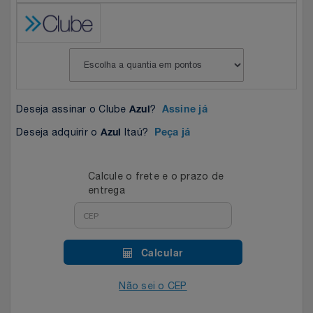
Celulares E Smartphone
SEU VALE TE ESPERANDO
Easylive
Estoque
Cosméticos
TOP STORE 8.8
Electrolux
Extra
Cozinha
Extra
Individual
Deseja assinar o Clube
?
Azul
Assine já
Doações
Fortaleza
Insider
Deseja adquirir o
Itaú?
Azul
Peça já
Eletrodomésticos
Gama Italy
John John
Calcule o frete e o prazo de
entrega
Eletroportáteis
Giftty
Le Lis
Esportes
Havanna
Magalu
Calcular
Experiências
Hospital De Amor
Méliuz
Não sei o CEP
Ferramentas
Jbl
Natura