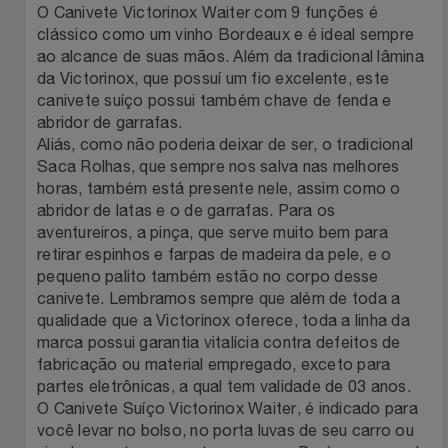
Natal
Natura
O Canivete Victorinox Waiter com 9 funções é
clássico como um vinho Bordeaux e é ideal sempre
Notebooks E Tablet
ao alcance de suas mãos. Além da tradicional lâmina
Netshoes
da Victorinox, que possuí um fio excelente, este
canivete suíço possui também chave de fenda e
Óculos
Oster
abridor de garrafas.
Aliás, como não poderia deixar de ser, o tradicional
Papelaria
Perfumes & Cosméticos
Saca Rolhas, que sempre nos salva nas melhores
horas, também está presente nele, assim como o
Páscoa
abridor de latas e o de garrafas. Para os
Ponto Frio
aventureiros, a pinça, que serve muito bem para
retirar espinhos e farpas de madeira da pele, e o
Perfumaria
Portal Das Malas
pequeno palito também estão no corpo desse
canivete. Lembramos sempre que além de toda a
Perfume
Porto Brasil
qualidade que a Victorinox oferece, toda a linha da
marca possui garantia vitalícia contra defeitos de
fabricação ou material empregado, exceto para
Perfumes
Renner
partes eletrônicas, a qual tem validade de 03 anos.
O Canivete Suíço Victorinox Waiter, é indicado para
Pet
Safe – Escola De Aviação
você levar no bolso, no porta luvas de seu carro ou