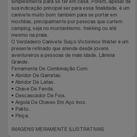
simplesmente para se ter em casa. Porém, apesar de
Relógios
Stanley Pmi
sua indicação principal ser para essa finalidade, é um
canivete muito bom também para se portar em
mochilas, principalmente por pessoas que curtem
Saúde E Bem-Estar
The Bar
camping, seja no montanhismo, trekking ou até
mesmo na praia.
TV
Top Store
O Verdadeiro Canivete Suíço Victorinox Waiter é um
presente refinado que atende desde jovens
Utilidades Industriais
aventureiros a pessoas de mais idade. Lâmina
Tramontina
Grande.
Ferramenta De Combinação Com:
Vestuário
Três Corações
• Abridor De Garrafas.
• Abridor De Latas.
Weconnect
• Chave De Fenda.
• Descascador De Fios.
• Argola De Chaves Em Aço Inox.
• Palito.
• Pinça.
IMAGENS MERAMENTE ILUSTRATIVAS