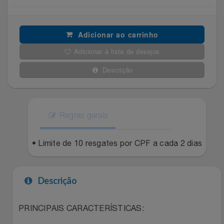
Filmes
Lity
Netshoes
Adicionar ao carrinho
Informática
Loccitane Au Bresil
Pet Love Saúde
Adicionar à lista de desejos
Jardim
Descrição
Loccitane En Provence
Ponto Frio
Jogos E Consoles
Magalu
Pontos Por Opiniões
Regras gerais
Livros
Meu Resgate Favorito
Portal Das Malas
• Limite de 10 resgates por CPF a cada 2 dias
Malas E Mochilas
Mondial
Renner
Mercado
Mormaii
Sams Club
Descrição
Móveis
Multi
Topstore
PRINCIPAIS CARACTERÍSTICAS: