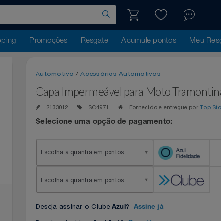
hopping
Promoções
Resgate
Acumule pontos
Me
Automotivo
/
Acessórios Automotivos
Capa Impermeável para Moto Tram
2133012
SC4971
Fornecido e entregue po
Selecione uma opção de pagamento:
Escolha a quantia em pontos
Escolha a quantia em pontos
Deseja assinar o Clube
?
Azul
Assine já