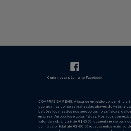
Informações
Espaço Azul
Bagagem Despachada
TV ao vivo
Fretamento
Bebidas & Snacks
Notebooks E Tablet
Walt Disney World
Óculos
Papelaria
Páscoa
Perfumaria
Perfume
Perfumes
Curta nossa página no Facebook
Pet