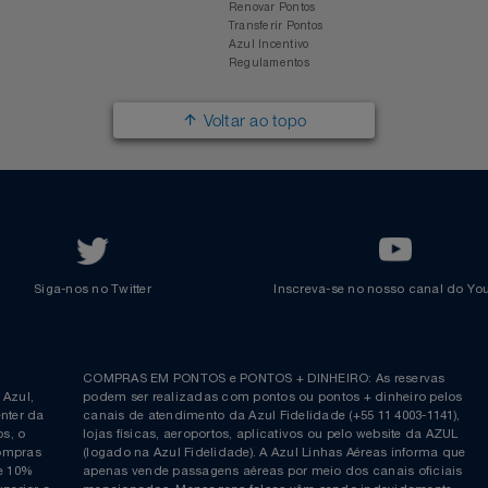
Imprensa
Parcerias
Trabalhe na Azul
Clube Azul
Política de Privacidade
Cartão Azul Itaú
Responsabilidade Social
Passagens Internacionais
Parcerias
Comprar Pontos
Renovar Pontos
Transferir Pontos
Azul Incentivo
Regulamentos
Voltar ao topo
Siga-nos no Twitter
Inscreva-se no nosso cana