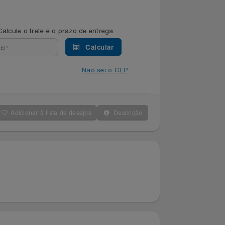
Calcule o frete e o prazo de entrega
Calcular
Não sei o CEP
Adicionar à lista de desejos
Descrição