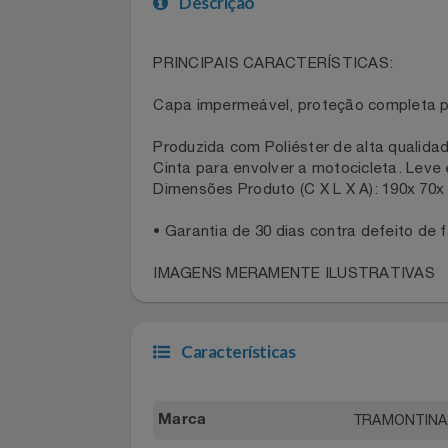
Celulares E Smartphone
Descrição
Cosméticos
PRINCIPAIS CARACTERÍSTICAS:
Cozinha
Capa impermeável, proteção complet
Doações
Produzida com Poliéster de alta qual
Eletrodomésticos
Cinta para envolver a motocicleta. Le
Dimensões Produto (C X L X A): 190x 
Eletroportáteis
• Garantia de 30 dias contra defeito 
Esportes
IMAGENS MERAMENTE ILUSTRATIVA
Experiências
Características
Ferramentas