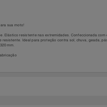
a para sua moto!
idade. Elástico resistente nas extremidades. Confeccionad
ve e resistente. Ideal para proteção contra sol, chuva, gea
70x 320 mm.
de fabricação
S