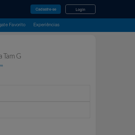
Cadastre-se
Login
u Resgate Favorito
Experiências
ontina Tam G
r
Top Store