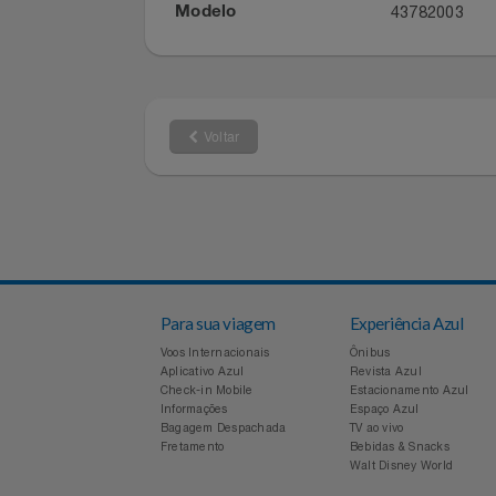
Filmes
TRAMONT
Marca
43782003
Informática
Modelo
Jardim
Jogos E Consoles
Voltar
Livros
Malas E Mochilas
Mercado
Para sua viagem
Experiência Azul
Móveis
Voos Internacionais
Ônibus
Aplicativo Azul
Revista Azul
Check-in Mobile
Estacionamento Azul
Natal