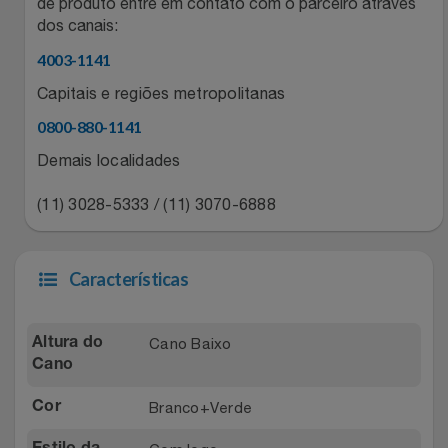
Natal
de produto entre em contato com o parceiro através
Natura
dos canais:
Notebooks E Tablet
Netshoes
4003-1141
Capitais e regiões metropolitanas
Óculos
Oster
0800-880-1141
Papelaria
Demais localidades
Perfumes & Cosméticos
(11) 3028-5333 / (11) 3070-6888
Páscoa
Ponto Frio
Perfumaria
Portal Das Malas
Características
Perfume
Porto Brasil
Cano Baixo
Altura do
Perfumes
Cano
Renner
Branco+Verde
Cor
Pet
Safe – Escola De Aviação