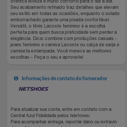
oferece leveza e muito conforto para o dia a dia.
Seu acabamento refinado traz detalhes que elevam
Filmes
Lity
Netshoes
seu estilo em todas as ocasiões, enquanto o solado
emborrachado garante uma pisada confortável.
Informática
Loccitane Au Bresil
Pet Love Saúde
Versátil, o tênis Lacoste feminino é a escolha
perfeita para quem busca praticidade sem perder a
elegância. Dica: combine com produções casuais -
Jardim
Loccitane En Provence
Ponto Frio
jeans feminino e camisa Lacoste ou calça de sarja e
camiseta estampada. Você merece as melhores
Jogos E Consoles
Magalu
Pontos Por Opiniões
escolhas – Peça o seu e aproveite!
Livros
Meu Resgate Favorito
Portal Das Malas
Informações de contato do fornecedor
Malas E Mochilas
Mondial
Renner
Mercado
Mormaii
Sams Club
Para atualizar sua conta, entre em contato com a
Móveis
Multi
Topstore
Central Azul Fidelidade pelos telefones:
Para acompanhar entrega, reportar dano ou extravio