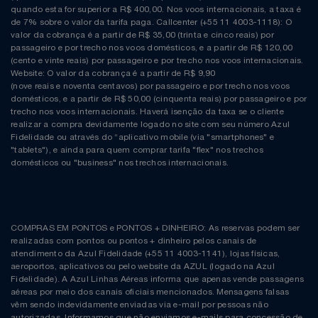
quando esta for superior a R$ 400,00. Nos voos internacionais, a taxa é
de 7% sobre o valor da tarifa paga. Callcenter (+55 11 4003-1118): O
valor da cobrança é a partir de R$ 35,00 (trinta e cinco reais) por
passageiro e por trecho nos voos domésticos, e a partir de R$ 120,00
(cento e vinte reais) por passageiro e por trecho nos voos internacionais.
Website: O valor da cobrança é a partir de R$ 9,90
(nove reais e noventa centavos) por passageiro e por trecho nos voos
domésticos, e a partir de R$ 50,00 (cinquenta reais) por passageiro e por
trecho nos voos internacionais. Haverá isenção da taxa se o cliente
realizar a compra devidamente logado no site com seu número Azul
Fidelidade ou através do “aplicativo mobile (via "smartphones" e
"tablets"), e ainda para quem comprar tarifa "flex" nos trechos
domésticos ou "business" nos trechos internacionais.
COMPRAS EM PONTOS e PONTOS + DINHEIRO: As reservas podem ser
realizadas com pontos ou pontos + dinheiro pelos canais de
atendimento da Azul Fidelidade (+55 11 4003-1141), lojas físicas,
aeroportos, aplicativos ou pelo website da AZUL (logado na Azul
Fidelidade). A Azul Linhas Aéreas informa que apenas vende passagens
aéreas por meio dos canais oficiais mencionados. Mensagens falsas
vêm sendo indevidamente enviadas via e-mail por pessoas não
autorizadas. Informamos que não enviamos e-mails para concessão de