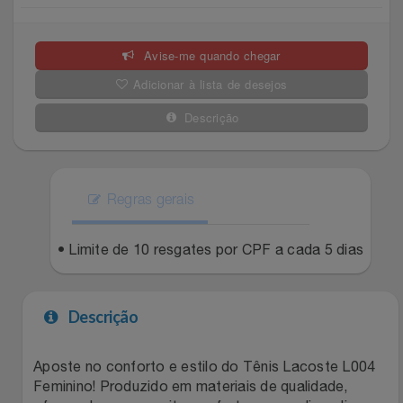
Celulares E Smartphone
SEU VALE TE ESPERANDO
Easylive
Estoque
Avise-me quando chegar
Cosméticos
TOP STORE 8.8
Electrolux
Extra
Adicionar à lista de desejos
Cozinha
Extra
Individual
Descrição
Doações
Fortaleza
Insider
Eletrodomésticos
Regras gerais
Gama Italy
John John
Eletroportáteis
• Limite de 10 resgates por CPF a cada 5 dias
Giftty
Le Lis
Esportes
Havanna
Magalu
Descrição
Experiências
Hospital De Amor
Méliuz
Aposte no conforto e estilo do Tênis Lacoste L004
Feminino! Produzido em materiais de qualidade,
Ferramentas
Jbl
Natura