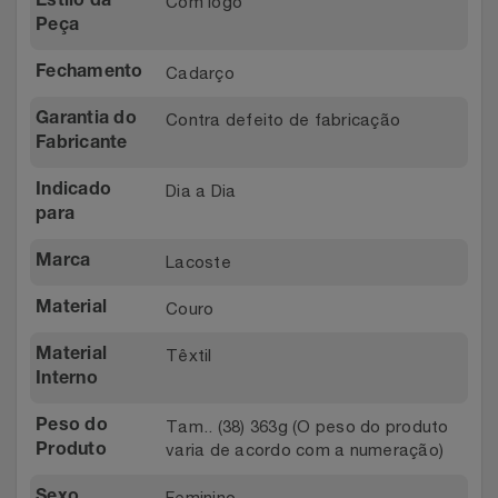
Com logo
Estilo da
Relógios
Peça
Stanley Pmi
Cadarço
Fechamento
Saúde E Bem-Estar
The Bar
Contra defeito de fabricação
Garantia do
TV
Top Store
Fabricante
Dia a Dia
Indicado
Utilidades Industriais
Tramontina
para
Vestuário
Três Corações
Lacoste
Marca
Couro
Material
Weconnect
Têxtil
Material
Interno
Tam.. (38) 363g (O peso do produto
Peso do
varia de acordo com a numeração)
Produto
Feminino
Sexo