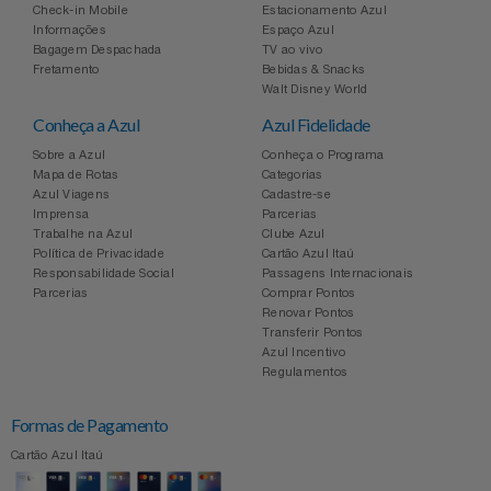
Check-in Mobile
Estacionamento Azul
Informações
Espaço Azul
Bagagem Despachada
TV ao vivo
Fretamento
Bebidas & Snacks
Walt Disney World
Conheça a Azul
Azul Fidelidade
Sobre a Azul
Conheça o Programa
Mapa de Rotas
Categorias
Azul Viagens
Cadastre-se
Imprensa
Parcerias
Trabalhe na Azul
Clube Azul
Política de Privacidade
Cartão Azul Itaú
Responsabilidade Social
Passagens Internacionais
Parcerias
Comprar Pontos
Renovar Pontos
Transferir Pontos
Azul Incentivo
Regulamentos
Formas de Pagamento
Cartão Azul Itaú