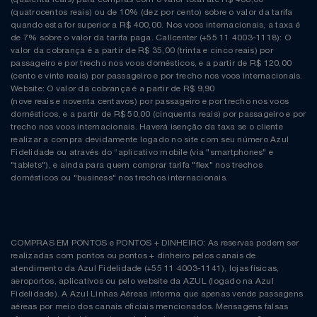
(quatrocentos reais) ou de 10% (dez por cento) sobre o valor da tarifa
quando esta for superior a R$ 400,00. Nos voos internacionais, a taxa é
de 7% sobre o valor da tarifa paga. Callcenter (+55 11 4003-1118): O
valor da cobrança é a partir de R$ 35,00 (trinta e cinco reais) por
passageiro e por trecho nos voos domésticos, e a partir de R$ 120,00
(cento e vinte reais) por passageiro e por trecho nos voos internacionais.
Website: O valor da cobrança é a partir de R$ 9,90
(nove reais e noventa centavos) por passageiro e por trecho nos voos
domésticos, e a partir de R$ 50,00 (cinquenta reais) por passageiro e por
trecho nos voos internacionais. Haverá isenção da taxa se o cliente
realizar a compra devidamente logado no site com seu número Azul
Fidelidade ou através do “aplicativo mobile (via "smartphones" e
"tablets"), e ainda para quem comprar tarifa "flex" nos trechos
domésticos ou "business" nos trechos internacionais.
COMPRAS EM PONTOS e PONTOS + DINHEIRO: As reservas podem ser
realizadas com pontos ou pontos + dinheiro pelos canais de
atendimento da Azul Fidelidade (+55 11 4003-1141), lojas físicas,
aeroportos, aplicativos ou pelo website da AZUL (logado na Azul
Fidelidade). A Azul Linhas Aéreas informa que apenas vende passagens
aéreas por meio dos canais oficiais mencionados. Mensagens falsas