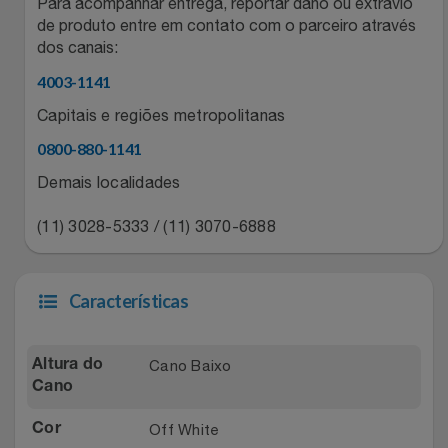
Natal
Para acompanhar entrega, reportar dano ou extravio
Natura
de produto entre em contato com o parceiro através
dos canais:
Notebooks E Tablet
Netshoes
4003-1141
Óculos
Oster
Capitais e regiões metropolitanas
0800-880-1141
Papelaria
Perfumes & Cosméticos
Demais localidades
Páscoa
Ponto Frio
(11) 3028-5333 / (11) 3070-6888
Perfumaria
Portal Das Malas
Características
Perfume
Porto Brasil
Cano Baixo
Perfumes
Altura do
Renner
Cano
Pet
Safe – Escola De Aviação
Off White
Cor