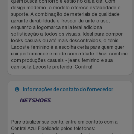
quem busca conforto e estilo no dia a dia. Com
design moderno, o modelo oferece estabilidade e
Filmes
Lity
Netshoes
suporte. A combinação de materiais de qualidade
garante durabilidade e frescor durante o uso,
Informática
Loccitane Au Bresil
Pet Love Saúde
enquanto a logomarca na lateral adiciona
sofisticação a todos os visuais. Ideal para compor
looks casuais ou até mais descontraídos, o tênis
Jardim
Loccitane En Provence
Ponto Frio
Lacoste feminino é a escolha certa para quem quer
unir performance e moda com atitude. Dica: combine
Jogos E Consoles
Magalu
Pontos Por Opiniões
com produções casuais - jeans feminino e sua
camiseta Lacoste preferida. Confira!
Livros
Meu Resgate Favorito
Portal Das Malas
Malas E Mochilas
Informações de contato do fornecedor
Mondial
Renner
Mercado
Mormaii
Sams Club
Móveis
Multi
Topstore
Para atualizar sua conta, entre em contato com a
Central Azul Fidelidade pelos telefones: