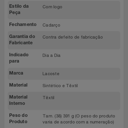
Relógios
Com logo
Estilo da
Stanley Pmi
Peça
Saúde E Bem-Estar
The Bar
Cadarço
Fechamento
TV
Top Store
Contra defeito de fabricação
Garantia do
Fabricante
Utilidades Industriais
Tramontina
Dia a Dia
Indicado
para
Vestuário
Três Corações
Lacoste
Marca
Weconnect
Sintético e Têxtil
Material
Têxtil
Material
Interno
Tam. (38) 391 g (O peso do produto
Peso do
varia de acordo com a numeração)
Produto