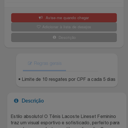
Celulares E Smartphone
SEU VALE TE ESPERANDO
Easylive
Estoque
Avise-me quando chegar
Cosméticos
TOP STORE 8.8
Electrolux
Extra
Adicionar à lista de desejos
Cozinha
Extra
Individual
Descrição
Doações
Fortaleza
Insider
Eletrodomésticos
Regras gerais
Gama Italy
John John
Eletroportáteis
• Limite de 10 resgates por CPF a cada 5 dias
Giftty
Le Lis
Esportes
Havanna
Magalu
Descrição
Experiências
Hospital De Amor
Méliuz
Estilo absoluto! O Tênis Lacoste Lineset Feminino
traz um visual esportivo e sofisticado, perfeito para
Ferramentas
Jbl
Natura