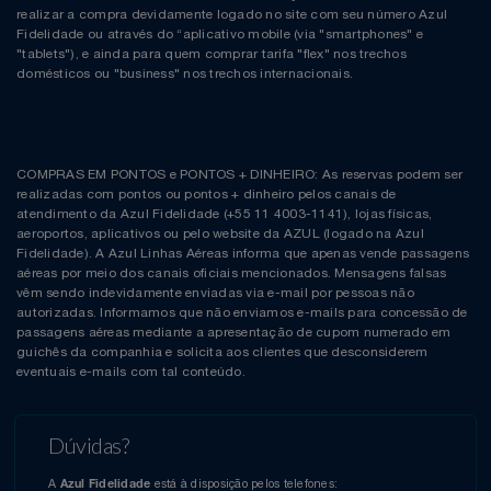
realizar a compra devidamente logado no site com seu número Azul
Fidelidade ou através do “aplicativo mobile (via "smartphones" e
"tablets"), e ainda para quem comprar tarifa "flex" nos trechos
domésticos ou "business" nos trechos internacionais.
COMPRAS EM PONTOS e PONTOS + DINHEIRO: As reservas podem ser
realizadas com pontos ou pontos + dinheiro pelos canais de
atendimento da Azul Fidelidade (+55 11 4003-1141), lojas físicas,
aeroportos, aplicativos ou pelo website da AZUL (logado na Azul
Fidelidade). A Azul Linhas Aéreas informa que apenas vende passagens
aéreas por meio dos canais oficiais mencionados. Mensagens falsas
vêm sendo indevidamente enviadas via e-mail por pessoas não
autorizadas. Informamos que não enviamos e-mails para concessão de
passagens aéreas mediante a apresentação de cupom numerado em
guichês da companhia e solicita aos clientes que desconsiderem
eventuais e-mails com tal conteúdo.
Dúvidas?
A
está à disposição pelos telefones:
Azul Fidelidade