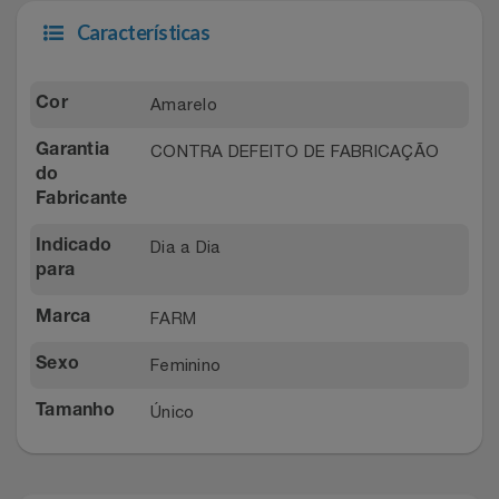
Relógios
Stanley Pmi
Características
Saúde E Bem-Estar
The Bar
Amarelo
Cor
TV
Top Store
CONTRA DEFEITO DE FABRICAÇÃO
Garantia
do
Utilidades Industriais
Fabricante
Tramontina
Dia a Dia
Indicado
Vestuário
Três Corações
para
Weconnect
FARM
Marca
Feminino
Sexo
Único
Tamanho