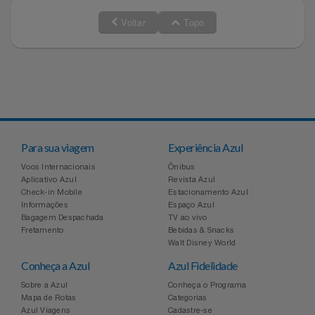
Voltar
Topo
Para sua viagem
Experiência Azul
Voos Internacionais
Ônibus
Aplicativo Azul
Revista Azul
Check-in Mobile
Estacionamento Azul
Informações
Espaço Azul
Bagagem Despachada
TV ao vivo
Fretamento
Bebidas & Snacks
Walt Disney World
Conheça a Azul
Azul Fidelidade
Sobre a Azul
Conheça o Programa
Mapa de Rotas
Categorias
Azul Viagens
Cadastre-se