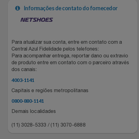
Natal
Natura
Informações de contato do fornecedor
Notebooks E Tablet
Netshoes
Óculos
Oster
Para atualizar sua conta, entre em contato com a
Central Azul Fidelidade pelos telefones:
Papelaria
Perfumes & Cosméticos
Para acompanhar entrega, reportar dano ou extravio
de produto entre em contato com o parceiro através
Páscoa
Ponto Frio
dos canais:
4003-1141
Perfumaria
Portal Das Malas
Capitais e regiões metropolitanas
Perfume
Porto Brasil
0800-880-1141
Demais localidades
Perfumes
Renner
(11) 3028-5333 / (11) 3070-6888
Pet
Safe – Escola De Aviação