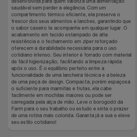
desenvolvida para quem valoriza uma alimentação
saudável sem perder a elegância. Com um
Filmes
Lity
Netshoes
compartimento térmico eficiente, ela preserva o
frescor dos seus alimentos e lanches, garantindo que
Informática
Loccitane Au Bresil
Pet Love Saúde
o sabor caseiro te acompanhe em qualquer lugar. O
acabamento em tecido estampado de alta
resistência e o fechamento em zíper reforçado
Jardim
Loccitane En Provence
Ponto Frio
oferecem a durabilidade necessária para o uso
cotidiano intenso. Seu interior é forrado com material
Jogos E Consoles
Magalu
Pontos Por Opiniões
de fácil higienização, facilitando a limpeza rápida
após o uso. É o equilíbrio perfeito entre a
Livros
funcionalidade de uma lancheira técnica e a beleza
Meu Resgate Favorito
Portal Das Malas
de uma peça de design. Compacta, porém espaçosa
o suficiente para marmitas e frutas, ela cabe
Malas E Mochilas
Mondial
Renner
facilmente em mochilas maiores ou pode ser
carregada pela alça de mão. Leve o borogodó da
Mercado
Mormaii
Sams Club
Farm para o seu trabalho ou estudo e sinta o prazer
de uma rotina mais colorida. Garanta já a sua e eleve
Móveis
seu estilo cotidiano!
Multi
Topstore