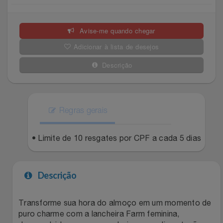
Celulares E Smartphone
Easylive
Estoque
Avise-me quando chegar
Cosméticos
Electrolux
Extra
Adicionar à lista de desejos
Cozinha
Extra
Individual
Descrição
Doações
Fortaleza
Insider
Eletrodomésticos
Regras gerais
Gama Italy
John John
Eletroportáteis
• Limite de 10 resgates por CPF a cada 5 dias
Giftty
Le Lis
Esportes
Havanna
Magalu
Descrição
Experiências
Hospital De Amor
Méliuz
Transforme sua hora do almoço em um momento de
puro charme com a lancheira Farm feminina,
Ferramentas
Jbl
Natura