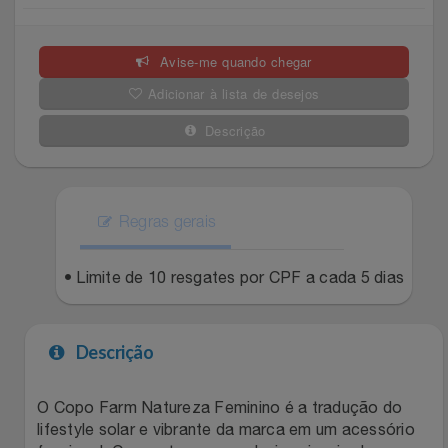
Celulares E Smartphone
Easylive
Estoque
Avise-me quando chegar
Cosméticos
Electrolux
Extra
Adicionar à lista de desejos
Cozinha
Extra
Individual
Descrição
Doações
Fortaleza
Insider
Eletrodomésticos
Regras gerais
Gama Italy
John John
Eletroportáteis
• Limite de 10 resgates por CPF a cada 5 dias
Giftty
Le Lis
Esportes
Havanna
Magalu
Descrição
Experiências
Hospital De Amor
Méliuz
O Copo Farm Natureza Feminino é a tradução do
lifestyle solar e vibrante da marca em um acessório
Ferramentas
Jbl
Natura