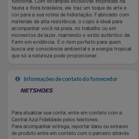
funcional. Com estampas exclusivas inspiradas na
fauna e flora brasileira, ele traz um toque de arte e
Filmes
Lity
Netshoes
cor para a sua rotina de hidratação. Fabricado com
materiais de alta resistência, o copo é ideal para
Informática
Loccitane Au Bresil
Pet Love Saúde
acompanhar você na praia, no trabalho ou em
momentos de lazer, mantendo o estilo autêntico da
Farm em evidência. É o item perfeito para quem
Jardim
Loccitane En Provence
Ponto Frio
busca unir consciência ambiental e a energia tropical
que só a natureza pode proporcionar.
Jogos E Consoles
Magalu
Pontos Por Opiniões
Livros
Meu Resgate Favorito
Portal Das Malas
Informações de contato do fornecedor
Malas E Mochilas
Mondial
Renner
Mercado
Mormaii
Sams Club
Para atualizar sua conta, entre em contato com a
Central Azul Fidelidade pelos telefones:
Móveis
Multi
Topstore
Para acompanhar entrega, reportar dano ou extravio
de produto entre em contato com o parceiro através