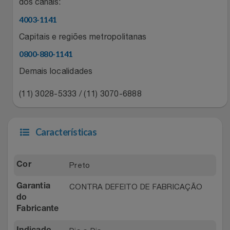
Natal
dos canais:
Natura
4003-1141
Notebooks E Tablet
Netshoes
Capitais e regiões metropolitanas
0800-880-1141
Óculos
Oster
Demais localidades
Papelaria
Perfumes & Cosméticos
(11) 3028-5333 / (11) 3070-6888
Páscoa
Ponto Frio
Características
Perfumaria
Portal Das Malas
Perfume
Porto Brasil
Preto
Cor
CONTRA DEFEITO DE FABRICAÇÃO
Garantia
Perfumes
Renner
do
Fabricante
Pet
Safe – Escola De Aviação