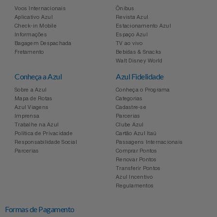
Voos Internacionais
Ônibus
Aplicativo Azul
Revista Azul
Check-in Mobile
Estacionamento Azul
Informações
Espaço Azul
Bagagem Despachada
TV ao vivo
Fretamento
Bebidas & Snacks
Walt Disney World
Conheça a Azul
Azul Fidelidade
Sobre a Azul
Conheça o Programa
Mapa de Rotas
Categorias
Azul Viagens
Cadastre-se
Imprensa
Parcerias
Trabalhe na Azul
Clube Azul
Política de Privacidade
Cartão Azul Itaú
Responsabilidade Social
Passagens Internacionais
Parcerias
Comprar Pontos
Renovar Pontos
Transferir Pontos
Azul Incentivo
Regulamentos
Formas de Pagamento