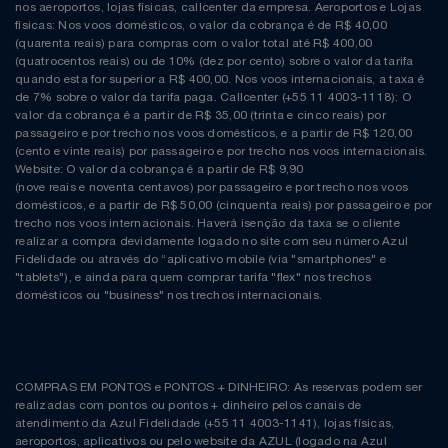
nos aeroportos, lojas físicas, callcenter da empresa. Aeroportos e Lojas
físicas: Nos voos domésticos, o valor da cobrança é de R$ 40,00
(quarenta reais) para compras com o valor total até R$ 400,00
(quatrocentos reais) ou de 10% (dez por cento) sobre o valor da tarifa
quando esta for superior a R$ 400,00. Nos voos internacionais, a taxa é
de 7% sobre o valor da tarifa paga. Callcenter (+55 11 4003-1118): O
valor da cobrança é a partir de R$ 35,00 (trinta e cinco reais) por
passageiro e por trecho nos voos domésticos, e a partir de R$ 120,00
(cento e vinte reais) por passageiro e por trecho nos voos internacionais.
Website: O valor da cobrança é a partir de R$ 9,90
(nove reais e noventa centavos) por passageiro e por trecho nos voos
domésticos, e a partir de R$ 50,00 (cinquenta reais) por passageiro e por
trecho nos voos internacionais. Haverá isenção da taxa se o cliente
realizar a compra devidamente logado no site com seu número Azul
Fidelidade ou através do “aplicativo mobile (via "smartphones" e
"tablets"), e ainda para quem comprar tarifa "flex" nos trechos
domésticos ou "business" nos trechos internacionais.
COMPRAS EM PONTOS e PONTOS + DINHEIRO: As reservas podem ser
realizadas com pontos ou pontos + dinheiro pelos canais de
atendimento da Azul Fidelidade (+55 11 4003-1141), lojas físicas,
aeroportos, aplicativos ou pelo website da AZUL (logado na Azul