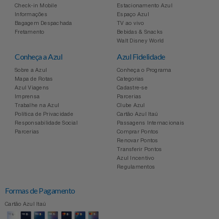
Check-in Mobile
Estacionamento Azul
Informações
Espaço Azul
Bagagem Despachada
TV ao vivo
Fretamento
Bebidas & Snacks
Walt Disney World
Conheça a Azul
Azul Fidelidade
Sobre a Azul
Conheça o Programa
Mapa de Rotas
Categorias
Azul Viagens
Cadastre-se
Imprensa
Parcerias
Trabalhe na Azul
Clube Azul
Política de Privacidade
Cartão Azul Itaú
Responsabilidade Social
Passagens Internacionais
Parcerias
Comprar Pontos
Renovar Pontos
Transferir Pontos
Azul Incentivo
Regulamentos
Formas de Pagamento
Cartão Azul Itaú