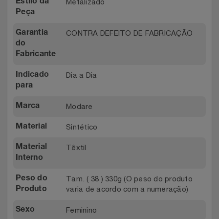
Metalizado
Estilo da
Relógios
Stanley Pmi
Peça
CONTRA DEFEITO DE FABRICAÇÃO
Garantia
Saúde E Bem-Estar
The Bar
do
Fabricante
TV
Top Store
Dia a Dia
Indicado
para
Utilidades Industriais
Tramontina
Modare
Marca
Vestuário
Três Corações
Sintético
Material
Weconnect
Têxtil
Material
Interno
Tam. ( 38 ) 330g (O peso do produto
Peso do
varia de acordo com a numeração)
Produto
Feminino
Sexo