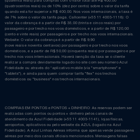
(quarenta reais) para compras com o valor total até R$ 400,00
(quatrocentos reais) ou de 10% (dez por cento) sobre o valor da tarifa
quando esta for superior a R$ 400,00. Nos voos internacionais, a taxa é
de 7% sobre o valor da tarifa paga. Callcenter (+55 11 4003-1118): O
valor da cobrança é a partir de R$ 35,00 (trinta e cinco reais) por
passageiro e por trecho nos voos domésticos, e a partir de R$ 120,00
(cento e vinte reais) por passageiro e por trecho nos voos internacionais.
Website: O valor da cobrança é a partir de R$ 9,90
(nove reais e noventa centavos) por passageiro e por trecho nos voos
domésticos, e a partir de R$ 50,00 (cinquenta reais) por passageiro e por
trecho nos voos internacionais. Haverá isenção da taxa se o cliente
realizar a compra devidamente logado no site com seu número Azul
Fidelidade ou através do “aplicativo mobile (via "smartphones" e
"tablets"), e ainda para quem comprar tarifa "flex" nos trechos
domésticos ou "business" nos trechos internacionais.
COMPRAS EM PONTOS e PONTOS + DINHEIRO: As reservas podem ser
realizadas com pontos ou pontos + dinheiro pelos canais de
atendimento da Azul Fidelidade (+55 11 4003-1141), lojas físicas,
aeroportos, aplicativos ou pelo website da AZUL (logado na Azul
Fidelidade). A Azul Linhas Aéreas informa que apenas vende passagens
aéreas por meio dos canais oficiais mencionados. Mensagens falsas