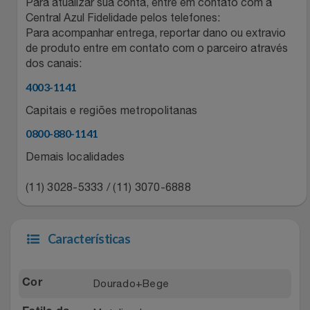
Natal
Para atualizar sua conta, entre em contato com a
Natura
Central Azul Fidelidade pelos telefones:
Para acompanhar entrega, reportar dano ou extravio
Notebooks E Tablet
Netshoes
de produto entre em contato com o parceiro através
dos canais:
Óculos
Oster
4003-1141
Papelaria
Capitais e regiões metropolitanas
Perfumes & Cosméticos
0800-880-1141
Páscoa
Ponto Frio
Demais localidades
Perfumaria
Portal Das Malas
(11) 3028-5333 / (11) 3070-6888
Perfume
Porto Brasil
Características
Perfumes
Renner
Dourado+Bege
Cor
Pet
Safe – Escola De Aviação