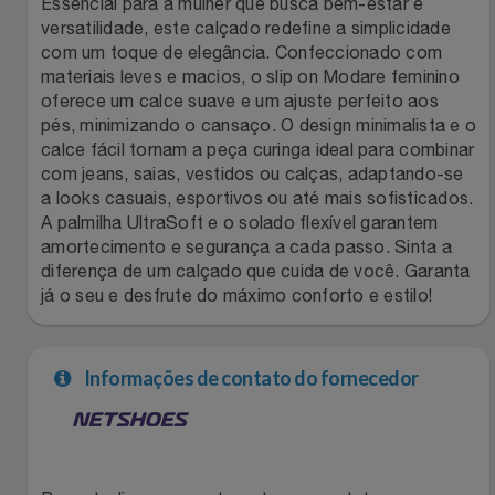
Essencial para a mulher que busca bem-estar e
versatilidade, este calçado redefine a simplicidade
Filmes
Lity
Netshoes
com um toque de elegância. Confeccionado com
materiais leves e macios, o slip on Modare feminino
Informática
Loccitane Au Bresil
Pet Love Saúde
oferece um calce suave e um ajuste perfeito aos
pés, minimizando o cansaço. O design minimalista e o
calce fácil tornam a peça curinga ideal para combinar
Jardim
Loccitane En Provence
Ponto Frio
com jeans, saias, vestidos ou calças, adaptando-se
a looks casuais, esportivos ou até mais sofisticados.
Jogos E Consoles
Magalu
Pontos Por Opiniões
A palmilha UltraSoft e o solado flexível garantem
amortecimento e segurança a cada passo. Sinta a
Livros
diferença de um calçado que cuida de você. Garanta
Meu Resgate Favorito
Portal Das Malas
já o seu e desfrute do máximo conforto e estilo!
Malas E Mochilas
Mondial
Renner
Informações de contato do fornecedor
Mercado
Mormaii
Sams Club
Móveis
Multi
Topstore