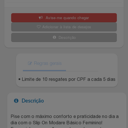
Celulares E Smartphone
Easylive
Estoque
Avise-me quando chegar
Cosméticos
Electrolux
Extra
Adicionar à lista de desejos
Cozinha
Extra
Individual
Descrição
Doações
Fortaleza
Insider
Eletrodomésticos
Regras gerais
Gama Italy
John John
Eletroportáteis
• Limite de 10 resgates por CPF a cada 5 dias
Giftty
Le Lis
Esportes
Havanna
Magalu
Descrição
Experiências
Hospital De Amor
Méliuz
Pise com o máximo conforto e praticidade no dia a
dia com o Slip On Modare Básico Feminino!
Ferramentas
Jbl
Natura