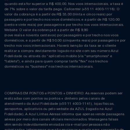
quando esta for superior a R$ 400,00. Nos voos internacionais, a taxa é
de 7% sobre o valor da tarifa paga. Callcenter (+55 11 4003-1118): O
valor da cobrança é a partir de R$ 35,00 (trinta e cinco reais) por
passageiro e por trecho nos voos domésticos, e a partir de R$ 120,00
(cento e vinte reais) por passageiro e por trecho nos voos internacionais.
Website: O valor da cobrança é a partir de R$ 9,90
(nove reais e noventa centavos) por passageiro e por trecho nos voos
domésticos, e a partir de R$ 50,00 (cinquenta reais) por passageiro e por
trecho nos voos internacionais. Haverá isenção da taxa se o cliente
realizar a compra devidamente logado no site com seu número Azul
Fidelidade ou através do “aplicativo mobile (via "smartphones" e
"tablets"), e ainda para quem comprar tarifa "flex" nos trechos
domésticos ou "business" nos trechos internacionais.
COMPRAS EM PONTOS e PONTOS + DINHEIRO: As reservas podem ser
realizadas com pontos ou pontos + dinheiro pelos canais de
atendimento da Azul Fidelidade (+55 11 4003-1141), lojas físicas,
aeroportos, aplicativos ou pelo website da AZUL (logado na Azul
Fidelidade). A Azul Linhas Aéreas informa que apenas vende passagens
aéreas por meio dos canais oficiais mencionados. Mensagens falsas
vêm sendo indevidamente enviadas via e-mail por pessoas não
autorizadas. Informamos que não enviamos e-mails para concessão de