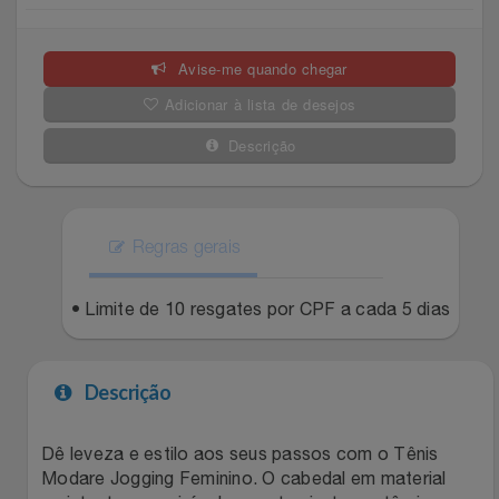
Celulares E Smartphone
Easylive
Estoque
Avise-me quando chegar
Cosméticos
Electrolux
Extra
Adicionar à lista de desejos
Cozinha
Extra
Individual
Descrição
Doações
Fortaleza
Insider
Eletrodomésticos
Regras gerais
Gama Italy
John John
Eletroportáteis
• Limite de 10 resgates por CPF a cada 5 dias
Giftty
Le Lis
Esportes
Havanna
Magalu
Descrição
Experiências
Hospital De Amor
Méliuz
Dê leveza e estilo aos seus passos com o Tênis
Modare Jogging Feminino. O cabedal em material
Ferramentas
Jbl
Natura