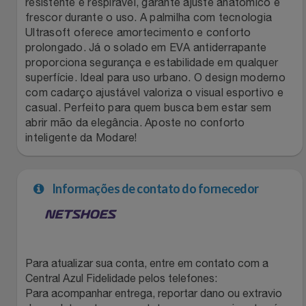
resistente e respirável, garante ajuste anatômico e
frescor durante o uso. A palmilha com tecnologia
Filmes
Lity
Netshoes
Ultrasoft oferece amortecimento e conforto
prolongado. Já o solado em EVA antiderrapante
Informática
Loccitane Au Bresil
Pet Love Saúde
proporciona segurança e estabilidade em qualquer
superfície. Ideal para uso urbano. O design moderno
com cadarço ajustável valoriza o visual esportivo e
Jardim
Loccitane En Provence
Ponto Frio
casual. Perfeito para quem busca bem estar sem
abrir mão da elegância. Aposte no conforto
Jogos E Consoles
Magalu
Pontos Por Opiniões
inteligente da Modare!
Livros
Meu Resgate Favorito
Portal Das Malas
Informações de contato do fornecedor
Malas E Mochilas
Mondial
Renner
Mercado
Mormaii
Sams Club
Para atualizar sua conta, entre em contato com a
Móveis
Multi
Topstore
Central Azul Fidelidade pelos telefones:
Para acompanhar entrega, reportar dano ou extravio