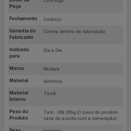
Com logo
Estilo da
Relógios
Peça
Stanley Pmi
Cadarço
Fechamento
Saúde E Bem-Estar
The Bar
Contra defeito de fabricação
Garantia do
TV
Top Store
Fabricante
Dia a Dia
Indicado
Utilidades Industriais
Tramontina
para
Vestuário
Três Corações
Modare
Marca
Sintético
Material
Weconnect
Têxtil
Material
Interno
Tam.. (38) 265g (O peso do produto
Peso do
varia de acordo com a numeração)
Produto
Feminino
Sexo