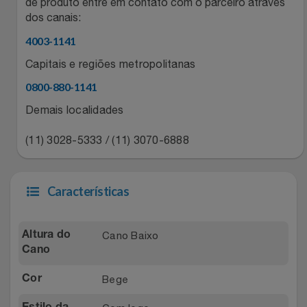
Natal
de produto entre em contato com o parceiro através
Natura
dos canais:
Notebooks E Tablet
Netshoes
4003-1141
Capitais e regiões metropolitanas
Óculos
Oster
0800-880-1141
Papelaria
Demais localidades
Perfumes & Cosméticos
(11) 3028-5333 / (11) 3070-6888
Páscoa
Ponto Frio
Perfumaria
Portal Das Malas
Características
Perfume
Porto Brasil
Cano Baixo
Altura do
Perfumes
Cano
Renner
Bege
Cor
Pet
Safe – Escola De Aviação