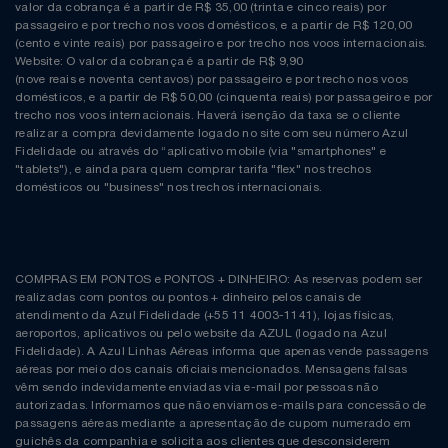
Natal
Natura
valor da cobrança é a partir de R$ 35,00 (trinta e cinco reais) por
passageiro e por trecho nos voos domésticos, e a partir de R$ 120,00
(cento e vinte reais) por passageiro e por trecho nos voos internacionais.
Notebooks E Tablet
Netshoes
Website: O valor da cobrança é a partir de R$ 9,90
(nove reais e noventa centavos) por passageiro e por trecho nos voos
domésticos, e a partir de R$ 50,00 (cinquenta reais) por passageiro e por
Óculos
Oster
trecho nos voos internacionais. Haverá isenção da taxa se o cliente
realizar a compra devidamente logado no site com seu número Azul
Fidelidade ou através do “aplicativo mobile (via "smartphones" e
Papelaria
Perfumes & Cosméticos
"tablets"), e ainda para quem comprar tarifa "flex" nos trechos
domésticos ou "business" nos trechos internacionais.
Páscoa
Ponto Frio
Perfumaria
Portal Das Malas
COMPRAS EM PONTOS e PONTOS + DINHEIRO: As reservas podem ser
realizadas com pontos ou pontos + dinheiro pelos canais de
Perfume
Porto Brasil
atendimento da Azul Fidelidade (+55 11 4003-1141), lojas físicas,
aeroportos, aplicativos ou pelo website da AZUL (logado na Azul
Fidelidade). A Azul Linhas Aéreas informa que apenas vende passagens
Perfumes
Renner
aéreas por meio dos canais oficiais mencionados. Mensagens falsas
vêm sendo indevidamente enviadas via e-mail por pessoas não
autorizadas. Informamos que não enviamos e-mails para concessão de
Pet
Safe – Escola De Aviação
passagens aéreas mediante a apresentação de cupom numerado em
guichês da companhia e solicita aos clientes que desconsiderem