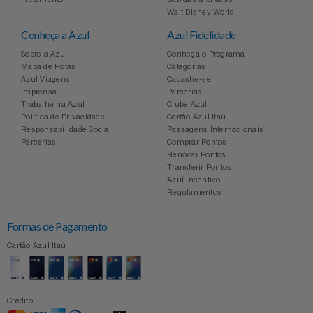
Celulares E Smartphone
Easylive
Estoque
Walt Disney World
Conheça a Azul
Azul Fidelidade
Cosméticos
Electrolux
Extra
Sobre a Azul
Conheça o Programa
Mapa de Rotas
Categorias
Azul Viagens
Cadastre-se
Cozinha
Extra
Individual
Imprensa
Parcerias
Trabalhe na Azul
Clube Azul
Doações
Política de Privacidade
Cartão Azul Itaú
Fortaleza
Insider
Responsabilidade Social
Passagens Internacionais
Parcerias
Comprar Pontos
Eletrodomésticos
Renovar Pontos
Gama Italy
John John
Transferir Pontos
Azul Incentivo
Eletroportáteis
Giftty
Le Lis
Regulamentos
Formas de Pagamento
Esportes
Havanna
Magalu
Cartão Azul Itaú
Experiências
Hospital De Amor
Méliuz
Ferramentas
Crédito
Jbl
Natura