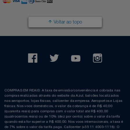
Filmes
Lity
Netshoes
Voltar ao topo
Informática
Loccitane Au Bresil
Pet Love Saúde
Jardim
Loccitane En Provence
Ponto Frio
Jogos E Consoles
Magalu
Pontos Por Opiniões
Livros
Meu Resgate Favorito
Portal Das Malas
Malas E Mochilas
Mondial
Renner
COMPRAS EM REAIS: A taxa de emissão/conveniência é cobrada nas
compras realizadas através do website da Azul, balcões localizados
Mercado
Mormaii
Sams Club
nos aeroportos, lojas físicas, callcenter da empresa. Aeroportos e Lojas
físicas: Nos voos domésticos, o valor da cobrança é de R$ 40,00
(quarenta reais) para compras com o valor total até R$ 400,00
Móveis
Multi
Topstore
(quatrocentos reais) ou de 10% (dez por cento) sobre o valor da tarifa
quando esta for superior a R$ 400,00. Nos voos internacionais, a taxa é
de 7% sobre o valor da tarifa paga. Callcenter (+55 11 4003-1118): O