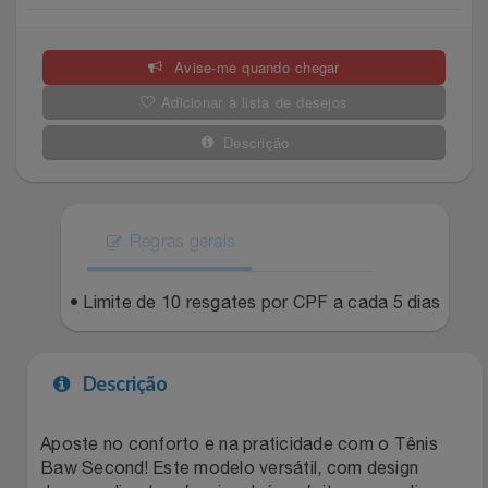
Celulares E Smartphone
SEU VALE TE ESPERANDO
Easylive
Estoque
Avise-me quando chegar
Cosméticos
TOP STORE 8.8
Electrolux
Extra
Adicionar à lista de desejos
Cozinha
Extra
Individual
Descrição
Doações
Fortaleza
Insider
Eletrodomésticos
Regras gerais
Gama Italy
John John
Eletroportáteis
• Limite de 10 resgates por CPF a cada 5 dias
Giftty
Le Lis
Esportes
Havanna
Magalu
Descrição
Experiências
Hospital De Amor
Méliuz
Aposte no conforto e na praticidade com o Tênis
Baw Second! Este modelo versátil, com design
Ferramentas
Jbl
Natura