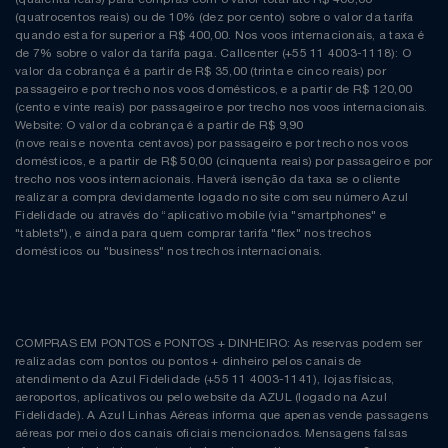
(quatrocentos reais) ou de 10% (dez por cento) sobre o valor da tarifa
quando esta for superior a R$ 400,00. Nos voos internacionais, a taxa é
de 7% sobre o valor da tarifa paga. Callcenter (+55 11 4003-1118): O
valor da cobrança é a partir de R$ 35,00 (trinta e cinco reais) por
passageiro e por trecho nos voos domésticos, e a partir de R$ 120,00
(cento e vinte reais) por passageiro e por trecho nos voos internacionais.
Website: O valor da cobrança é a partir de R$ 9,90
(nove reais e noventa centavos) por passageiro e por trecho nos voos
domésticos, e a partir de R$ 50,00 (cinquenta reais) por passageiro e por
trecho nos voos internacionais. Haverá isenção da taxa se o cliente
realizar a compra devidamente logado no site com seu número Azul
Fidelidade ou através do “aplicativo mobile (via "smartphones" e
"tablets"), e ainda para quem comprar tarifa "flex" nos trechos
domésticos ou "business" nos trechos internacionais.
COMPRAS EM PONTOS e PONTOS + DINHEIRO: As reservas podem ser
realizadas com pontos ou pontos + dinheiro pelos canais de
atendimento da Azul Fidelidade (+55 11 4003-1141), lojas físicas,
aeroportos, aplicativos ou pelo website da AZUL (logado na Azul
Fidelidade). A Azul Linhas Aéreas informa que apenas vende passagens
aéreas por meio dos canais oficiais mencionados. Mensagens falsas