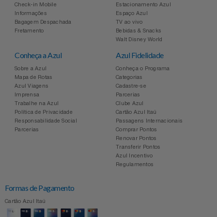
Check-in Mobile
Estacionamento Azul
Informações
Espaço Azul
Bagagem Despachada
TV ao vivo
Fretamento
Bebidas & Snacks
Walt Disney World
Conheça a Azul
Azul Fidelidade
Sobre a Azul
Conheça o Programa
Mapa de Rotas
Categorias
Azul Viagens
Cadastre-se
Imprensa
Parcerias
Trabalhe na Azul
Clube Azul
Política de Privacidade
Cartão Azul Itaú
Responsabilidade Social
Passagens Internacionais
Parcerias
Comprar Pontos
Renovar Pontos
Transferir Pontos
Azul Incentivo
Regulamentos
Formas de Pagamento
Cartão Azul Itaú