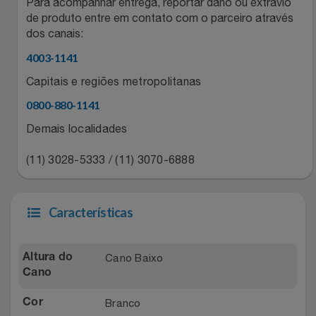
Natal
Para acompanhar entrega, reportar dano ou extravio
Natura
de produto entre em contato com o parceiro através
dos canais:
Notebooks E Tablet
Netshoes
4003-1141
Óculos
Oster
Capitais e regiões metropolitanas
0800-880-1141
Papelaria
Perfumes & Cosméticos
Demais localidades
Páscoa
Ponto Frio
(11) 3028-5333 / (11) 3070-6888
Perfumaria
Portal Das Malas
Características
Perfume
Porto Brasil
Cano Baixo
Perfumes
Altura do
Renner
Cano
Pet
Safe – Escola De Aviação
Branco
Cor