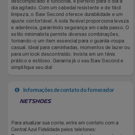
descomplicado e funcional, é perfeito para o dia a
dia agitado. Com um cabedal resistente e de fácil
Filmes
Lity
Netshoes
limpeza, o Baw Second oferece durabilidade e um
ajuste confortável. A sola flexível proporciona leveza
Informática
Loccitane Au Bresil
Pet Love Saúde
e aderência, garantindo segurança em cada passo. O
estilo minimalista permite diversas combinações,
tornando-o um item essencial para o guarda-roupa
Jardim
Loccitane En Provence
Ponto Frio
casual. Ideal para caminhadas, momentos de lazer ou
para um look descontraído. Invista em um tênis
Jogos E Consoles
Magalu
Pontos Por Opiniões
prático e estiloso. Garanta já o seu Baw Second e
simplifique seu dia!
Livros
Meu Resgate Favorito
Portal Das Malas
Malas E Mochilas
Informações de contato do fornecedor
Mondial
Renner
Mercado
Mormaii
Sams Club
Móveis
Multi
Topstore
Para atualizar sua conta, entre em contato com a
Central Azul Fidelidade pelos telefones: