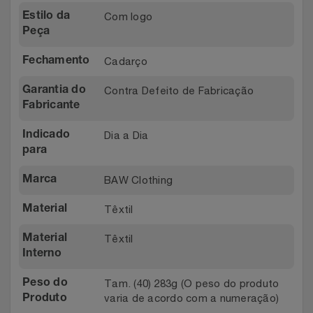
Relógios
Com logo
Estilo da
Stanley Pmi
Peça
Saúde E Bem-Estar
The Bar
Cadarço
Fechamento
TV
Top Store
Contra Defeito de Fabricação
Garantia do
Fabricante
Utilidades Industriais
Tramontina
Dia a Dia
Indicado
para
Vestuário
Três Corações
BAW Clothing
Marca
Weconnect
Têxtil
Material
Têxtil
Material
Interno
Tam. (40) 283g (O peso do produto
Peso do
varia de acordo com a numeração)
Produto